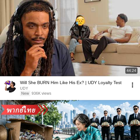
44:24
Will She BURN Him Like His Ex? | UDY Loyalty Test
UDY
New
936K views