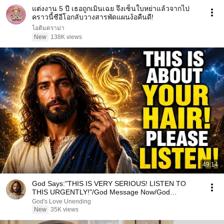
แต่งงาน 5 ปี เธอถูกเมินเฉย จึงเซ็นใบหย่าแล้วจากไป
คราวนี้ซีอีโอกลับวางสารพัดแผนง้อคืนดี!
ไอติมดราม่า
New
138K views
49:14
God Says:"THIS IS VERY SERIOUS! LISTEN TO
THIS URGENTLY!"/God Message Now/God
Message
God's Love Unending
New
35K views