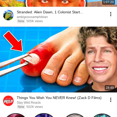
1:07:20
Stranded: Alien Dawn, 1 Colonist Start...
ambiguousamphibian
New
505K views
28:49
Things You Wish You NEVER Knew! (Zack D Films)
Stay Wild Reacts
New
502K views