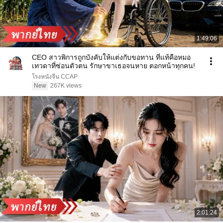
1:49:06
CEO สาวพิการถูกบังคับให้แต่งกับขอทาน ที่แท้คือหมอ
เทวดาที่ซ่อนตัวตน รักษาขาเธอจนหาย ตอกหน้าทุกคน!
โรงหนังจีน CCAP
New
267K views
2:01:24