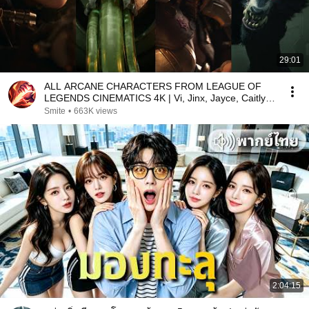
29:01
ALL ARCANE CHARACTERS FROM LEAGUE OF
LEGENDS CINEMATICS 4K | Vi, Jinx, Jayce, Caitlyn,
Warwick,...
Smite
•
663K views
2:04:15