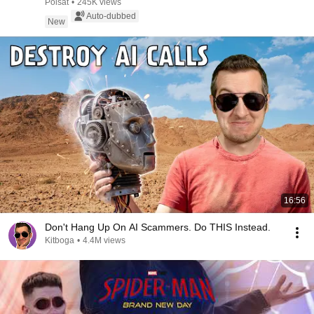
Polsat
•
245K views
Auto-dubbed
New
16:56
Don't Hang Up On AI Scammers. Do THIS Instead.
Kitboga
•
4.4M views