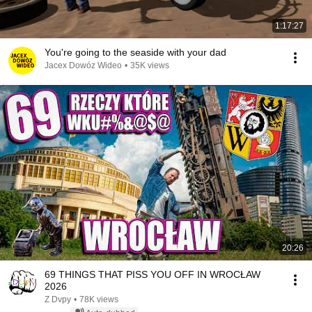
1:17:27
You're going to the seaside with your dad
Jacex Dowóz Wideo
•
35K views
20:26
69 THINGS THAT PISS YOU OFF IN WROCŁAW
2026
Z Dvpy
•
78K views