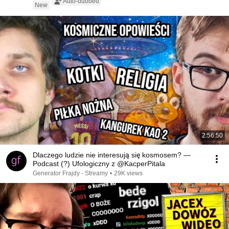
Auto-dubbed
New
2:56:50
Dlaczego ludzie nie interesują się kosmosem? —
Podcast (?) Ufologiczny z @KacperPitala
Generator Frajdy - Streamy
•
29K views