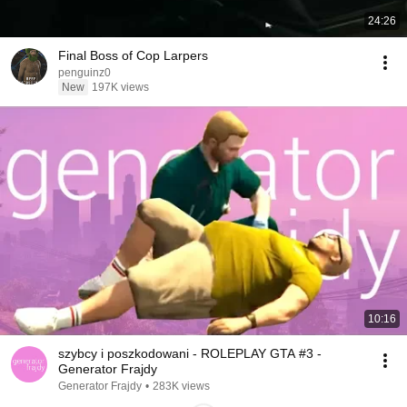
24:26
Final Boss of Cop Larpers
penguinz0
New
197K views
10:16
szybcy i poszkodowani - ROLEPLAY GTA #3 -
Generator Frajdy
Generator Frajdy
•
283K views