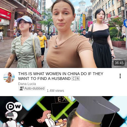
36:45
THIS IS WHAT WOMEN IN CHINA DO IF THEY
WANT TO FIND A HUSBAND 🇨🇳
Dana Lucia
Auto-dubbed
1.4M views