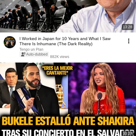
13:28
I Worked in Japan for 10 Years and What I Saw
There Is Inhumane (The Dark Reality)
Tengo un Plan
Auto-dubbed
882K views
33:27