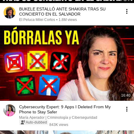
BUKELE ESTALLÓ ANTE SHAKIRA TRAS SU
CONCIERTO EN EL SALVADOR
El Peluca Milei Cortos
•
1.8M views
16:40
Cybersecurity Expert: 9 Apps I Deleted From My
Phone to Stay Safer
María Aperador | Criminología y Ciberseguridad
Auto-dubbed
843K views