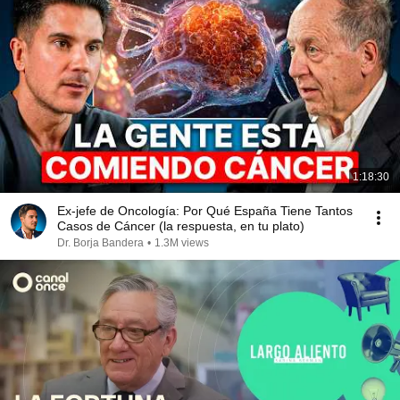
1:18:30
Ex-jefe de Oncología: Por Qué España Tiene Tantos
Casos de Cáncer (la respuesta, en tu plato)
Dr. Borja Bandera
•
1.3M views