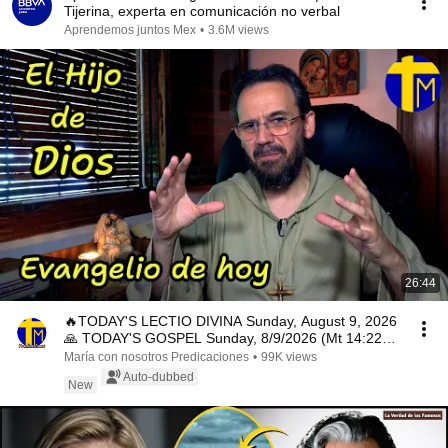
Tijerina, experta en comunicación no verbal
Aprendemos juntos Mex
•
3.6M views
26:44
🔥TODAY'S LECTIO DIVINA Sunday, August 9, 2026
🙏 TODAY'S GOSPEL Sunday, 8/9/2026 (Mt 14:22-
33)
María con nosotros Predicaciones
•
99K views
Auto-dubbed
New