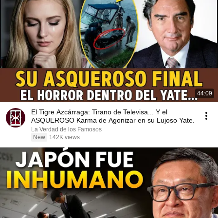
44:09
El Tigre Azcárraga: Tirano de Televisa... Y el
ASQUEROSO Karma de Agonizar en su Lujoso Yate.
La Verdad de los Famosos
New
142K views