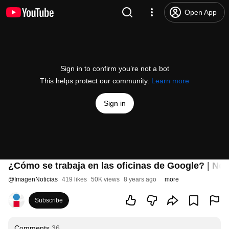
Open App
Sign in to confirm you’re not a bot
This helps protect our community.
Learn more
Sign in
¿Cómo se trabaja en las oficinas de Google? | Not
@
ImagenNoticias
419 likes
50K views
8 years ago
more
Subscribe
Comments
36