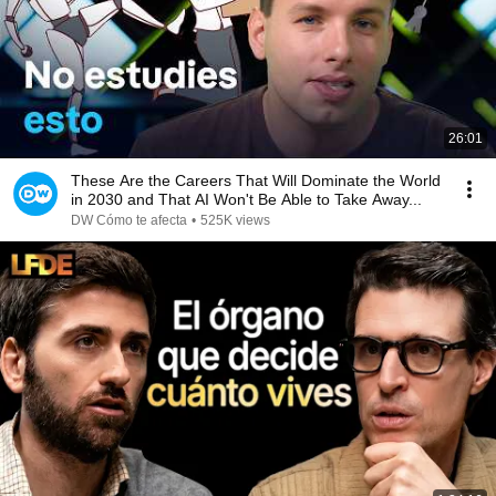
26:01
These Are the Careers That Will Dominate the World
in 2030 and That AI Won't Be Able to Take Away...
DW Cómo te afecta
•
525K views