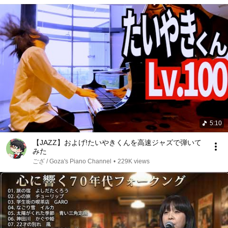
5:10
【JAZZ】およげ!たいやきくんを高速ジャズで弾いて
みた
ござ / Goza's Piano Channel
•
229K views