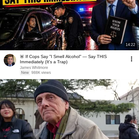
14:22
🚨 If Cops Say "I Smell Alcohol" — Say THIS
Immediately (It's a Trap)
James Whitmore
New
988K views