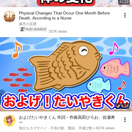
41:13
Physical Changes That Occur One Month Before
Death, According to a Nurse
歳月の足跡
Auto-dubbed
357K views
4:10
およげたいやきくん 作詞・作曲‎‎高田ひろお、佐瀬寿
一
泡立ちカプチーノ - 子供の歌、童謡、手遊び歌
•
637K views