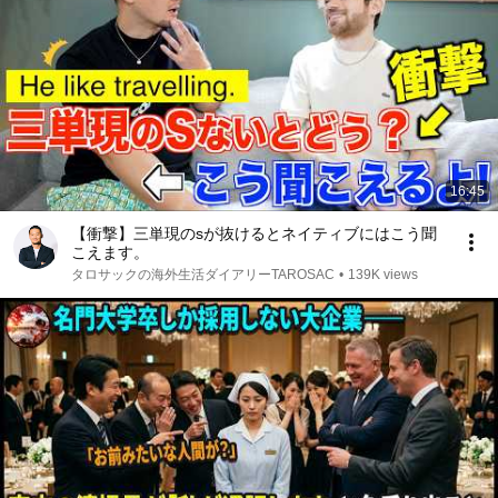
16:45
【衝撃】三単現のsが抜けるとネイティブにはこう聞
こえます。
タロサックの海外生活ダイアリーTAROSAC
•
139K views