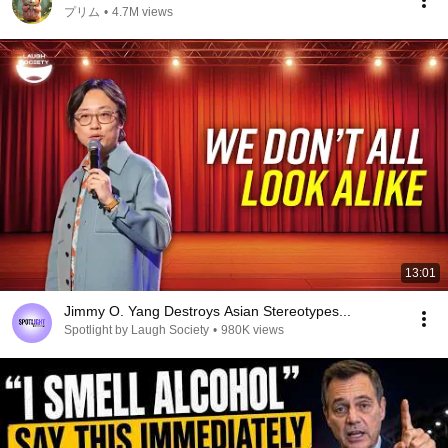
プリム
•
4.7M views
13:01
Jimmy O. Yang Destroys Asian Stereotypes...
Spotlight by Laugh Society
•
980K views