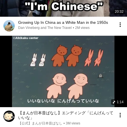
20:32
Growing Up In China as a White Man in the 1950s
Dan Vineberg and The New Travel
•
2M views
1:14
【まんが日本昔ばなし】エンディング「にんげんって
いいな」
【公式】まんが日本昔ばなし
•
3M views