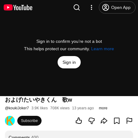
Open App
Sign in to confirm you’re not a bot
This helps protect our community.
Learn more
Sign in
およげ!たいやきくん 歌w
@
koukiJoker7
3.9K likes
708K views
13 years ago
more
Subscribe
Comments
400