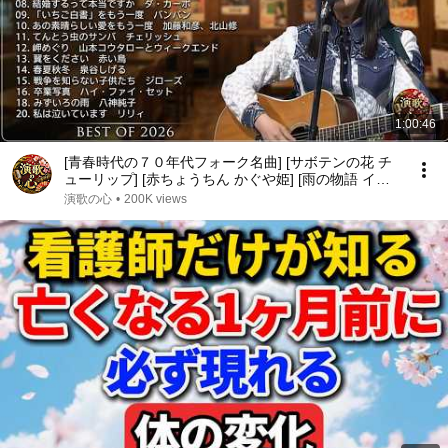
1:00:46
[青春時代の７０年代フォーク名曲] [サボテンの花 チ
ューリップ] [赤ちょうちん かぐや姫] [雨の物語 イル
カ] [落陽 よしだたくろう] [精霊流し グレープ] [ささ
演歌の心
•
200K views
やかなこの人生 風]他