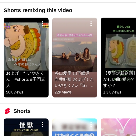
Shorts remixing this video
およげ！たいやきく
谷口愛季 山下瞳月 
【夏限定新企画
ん　#shorts #子門真
向井純葉 およげ！た
かしい曲､覚えて
人
いやきくん♪『S』
すか？
#sakuragram #櫻坂
50K views
22K views
1.3K views
インスタ_祝公式マ
ーク
Shorts