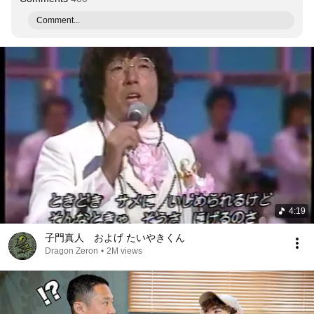
Comment...
4:19
子門真人 およげ たいやきくん
Dragon Zeron
•
2M views