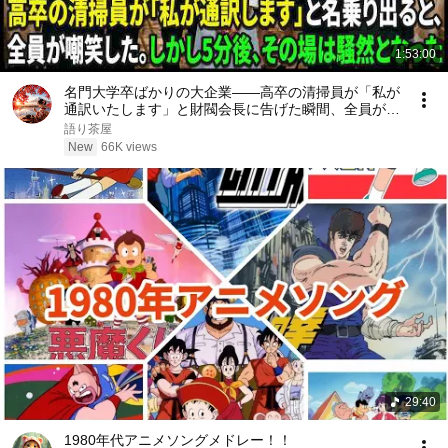
1:53:00
名門大学卒ばかりの大企業――高卒の清掃員が「私が
通訳いたします」と財閥会長に告げた瞬間、全員が嘲
笑した。しかし5分後、その場は静まり返った。#動
語り茶屋
エピソード#老後の物語 #家族の物語
New
66K views
29:40
1980年代アニメソングメドレー！！