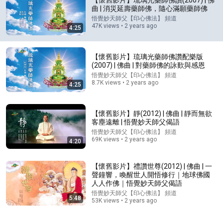
【懷舊影片】琉璃光藥師佛讚(2007) | 佛
曲 | 消災延壽藥師佛，隨心滿願藥師佛
Comment...
悟覺妙天師父【印心佛法】 頻道
47K views • 2 years ago
4:25
【懷舊影片】琉璃光藥師佛讚配樂版
(2007) | 佛曲 | 對藥師佛的詠歎與感恩
悟覺妙天師父【印心佛法】 頻道
8.7K views • 2 years ago
4:25
【懷舊影片】靜(2012) | 佛曲 | 靜而無欲
客塵遠離 | 悟覺妙天師父偈語
悟覺妙天師父【印心佛法】 頻道
69K views • 2 years ago
4:20
1:16:08
【懷舊影片】禮讚世尊(2012) | 佛曲 | 一
智慧Full-01B｜印心佛法傳承 離開意識修行 氣電光的
聲鐘響，喚醒世人開悟修行｜地球佛國
層次｜體性智慧｜印心佛法智慧法門第一講（下午場）
人人作佛｜悟覺妙天師父偈語
｜悟覺妙天師父
悟覺妙天師父【印心佛法】 頻道
•
3K views
悟覺妙天師父【印心佛法】 頻道
5:48
53K views • 2 years ago