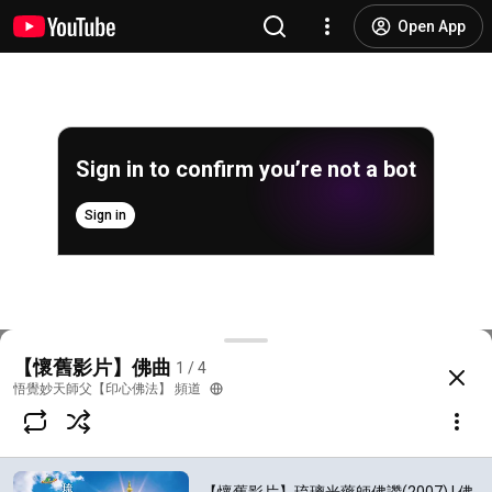
Open App
Sign in to confirm you’re not a bot
Sign in
【懷舊影片】琉璃光藥師佛讚(2007) | 佛曲 | 消災
【懷舊影片】佛曲
1 / 4
@
thebuddhachan
466 likes
47K views
2 years ago
more
悟覺妙天師父【印心佛法】 頻道
Subscribe
Comments
20