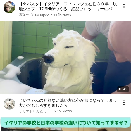
【🥦パスタ】イタリア フィレンツェ在住３０年 現
地シェフ TOSHIがつくる 絶品ブロッコリーのパス
タ〜Florence in Italy Spagherri coi broccoli Accadi
ぼなぺTV Bonapetv
•
554K views
10:49
じいちゃんの容赦ない洗い方に心が無になってしまう
犬がおもしろすぎましたｗ
サモエドりんたろう
•
5.5M views