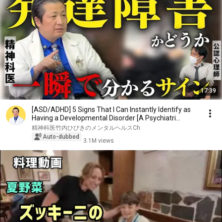
17:39
[ASD/ADHD] 5 Signs That I Can Instantly Identify as
Having a Developmental Disorder [A Psychiatri...
精神科医竹内ひびきのメンタルヘルスCh
Auto-dubbed
3.1M views