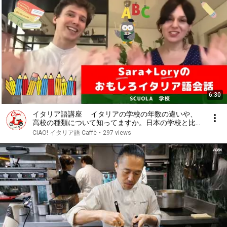
6:30
イタリア語講座 イタリアの学校の年数の違いや、
高校の種類について知ってますか。日本の学校と比較
してみます。～オモシロ、楽しくイタリア語会話のレ
CIAO! イタリア語 Caffè
•
297 views
ッスン Sara＆Lory