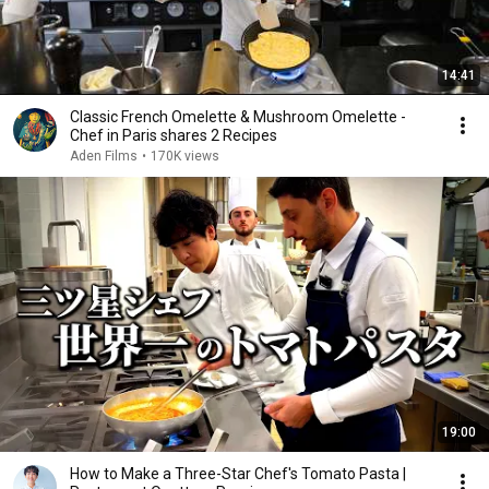
14:41
Classic French Omelette & Mushroom Omelette -
Chef in Paris shares 2 Recipes
Aden Films
•
170K views
19:00
How to Make a Three-Star Chef's Tomato Pasta |