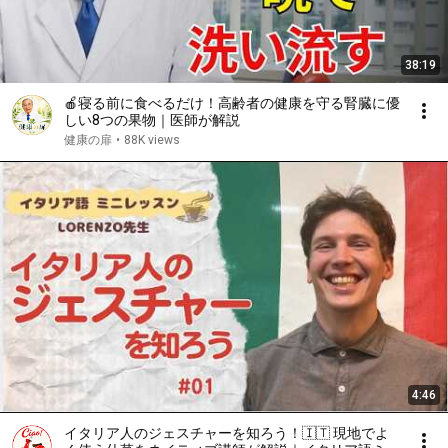
38:19
🍎寝る前に食べるだけ！高齢者の健康を守る腎臓に優
しい8つの果物｜医師が解説
健康の扉
•
88K views
4:46
イタリア人のジェスチャーを知ろう！🇮🇹 現地でよ