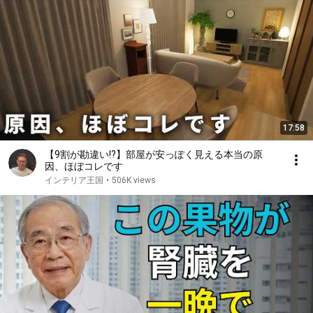
17:58
【9割が勘違い!?】部屋が安っぽく見える本当の原
因、ほぼコレです
インテリア王国
•
506K views