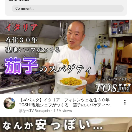
Comment...
18:10
【🍆パスタ】イタリア フィレンツェ在住３０年
TOSHI 現地シェフがつくる 茄子のスパゲティ〜
Florence in Italy Spaghetti alle Melanzane Accadi
ぼなぺTV Bonapetv
•
1.3M views