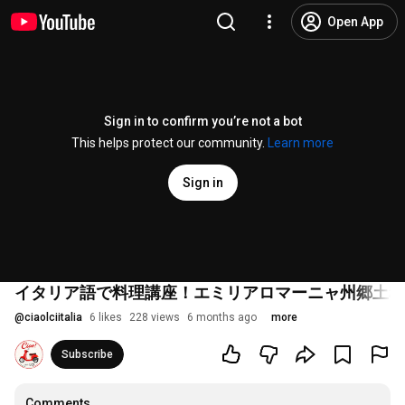
Open App
Sign in to confirm you’re not a bot
This helps protect our community.
Learn more
Sign in
イタリア語で料理講座！エミリアロマーニャ州郷土料理
@
ciaolciitalia
6 likes
228 views
6 months ago
more
Subscribe
Comments