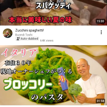
15:00
Zucchini spaghetti!
Buondi Toshi
Auto-dubbed
64K views
31:58