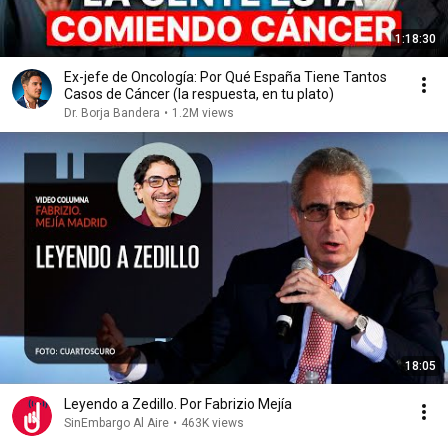
1:18:30
Ex-jefe de Oncología: Por Qué España Tiene Tantos
Casos de Cáncer (la respuesta, en tu plato)
Dr. Borja Bandera
•
1.2M views
18:05
Leyendo a Zedillo. Por Fabrizio Mejía
SinEmbargo Al Aire
•
463K views