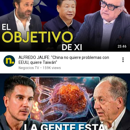
25:46
ALFREDO JALIFE: "China no quiere problemas con
EEUU, quiere Taiwán"
Negocios TV
•
159K views