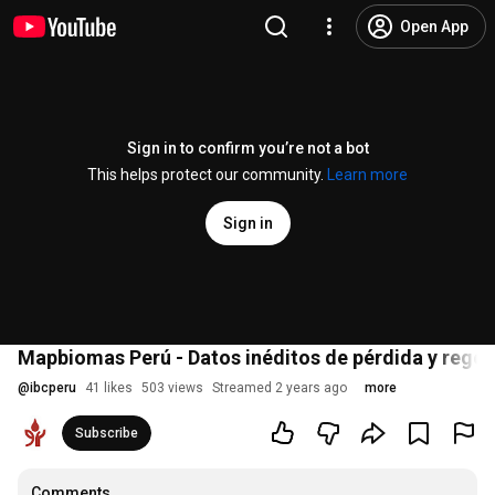
Open App
Sign in to confirm you’re not a bot
This helps protect our community.
Learn more
Sign in
Mapbiomas Perú - Datos inéditos de pérdida y regene
@
ibcperu
41 likes
503 views
Streamed 2 years ago
more
Subscribe
Comments