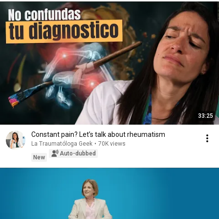
33:25
Constant pain? Let’s talk about rheumatism
La Traumatóloga Geek
•
70K views
Auto-dubbed
New