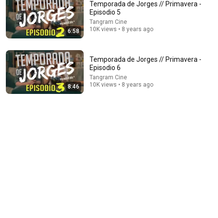
Temporada de Jorges // Primavera -
Episodio 5
Tangram Cine
10K views • 8 years ago
6:58
Temporada de Jorges // Primavera -
Episodio 6
Tangram Cine
10:09
10K views • 8 years ago
8:46
Buying a Car vs. Leasing, Explained with Bananas
Los Ecomonos
Auto-dubbed
502K views