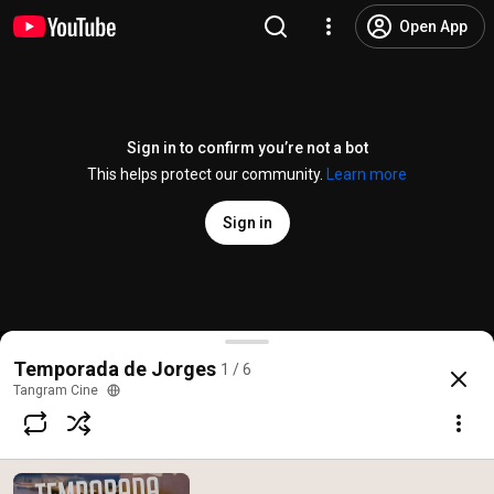
Open App
Sign in to confirm you’re not a bot
This helps protect our community.
Learn more
Sign in
Temporada de Jorges - Episodio 1
Temporada de Jorges
1 / 6
@
TangramCine
1.4K likes
29K views
8 years ago
more
Tangram Cine
Subscribe
Comments
63