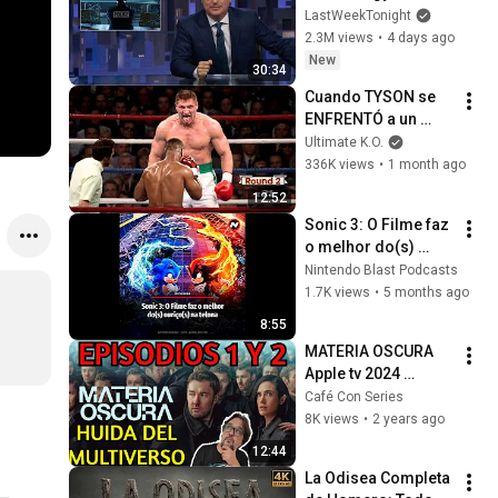
Week Tonight with 
LastWeekTonight
John Oliver (HBO)
2.3M views
•
4 days ago
New
30:34
Cuando TYSON se 
ENFRENTÓ a un 
PSICÓPATA POLACO 
Ultimate K.O.
de casi 2 METROS
336K views
•
1 month ago
12:52
Sonic 3: O Filme faz 
o melhor do(s) 
ouriço(s) na telona
Nintendo Blast Podcasts
1.7K views
•
5 months ago
8:55
MATERIA OSCURA 
Apple tv 2024 
Episodios 1 y 2 | 
Café Con Series
DARK MATTER 1x01 
8K views
•
2 years ago
1x02  Análisis y 
12:44
Resumen SPOILERS
La Odisea Completa 