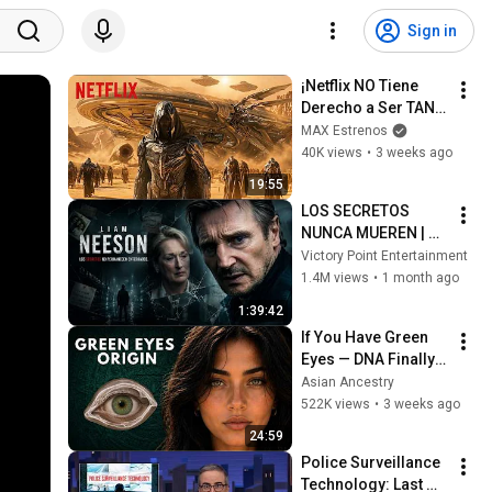
Sign in
¡Netflix NO Tiene 
Derecho a Ser TAN 
BUENO en Ciencia 
MAX Estrenos
Ficción! | 15 Series 
40K views
•
3 weeks ago
que DEBES Ver
19:55
LOS SECRETOS 
NUNCA MUEREN | 
Película Completa 
Victory Point Entertainment
de Suspenso y 
1.4M views
•
1 month ago
Misterio
1:39:42
If You Have Green 
Eyes — DNA Finally 
Revealed Where 
Asian Ancestry
They Really Come 
522K views
•
3 weeks ago
From
24:59
Police Surveillance 
Technology: Last 