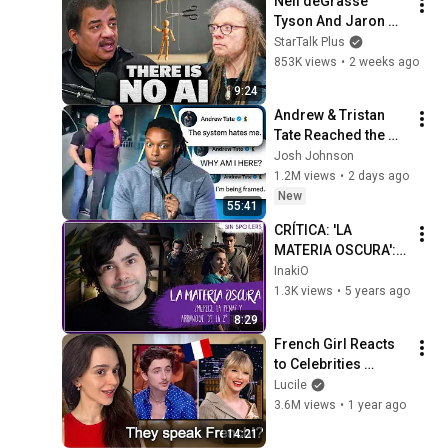
Neil deGrasse 
Tyson And Jaron 
Lanier on the AI 
StarTalk Plus
Illusion
853K views
•
2 weeks ago
9:24
Andrew & Tristan 
Tate Reached the 
End of the Algorithm
Josh Johnson
1.2M views
•
2 days ago
New
55:41
CRÍTICA: 'LA 
MATERIA OSCURA': 
¿Merece la pena? y 
InakiO
arranque de la 2ª 
1.3K views
•
5 years ago
temporada 📺 | HBO
8:29
French Girl Reacts 
to Celebrities 
Speaking French
Lucile
3.6M views
•
1 year ago
14:21