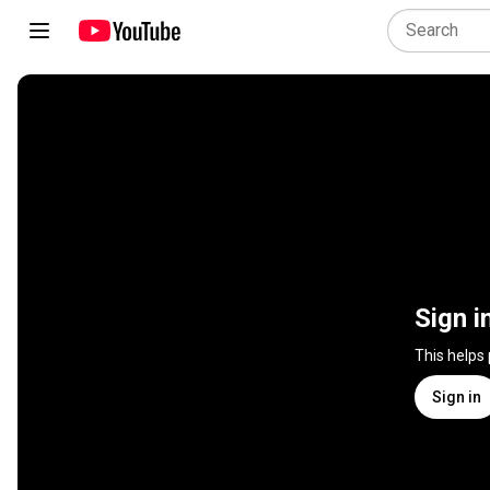
Sign i
This helps
Sign in