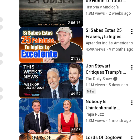
de Homero: Todo el 
Viaje de Odiseo 
Historia y Mitología
desde Troya hasta 
1.8M views
•
2 weeks ago
Ítaca Narrado
2:06:16
Si Sabes Estas 25 
Frases, ¡Tu Inglés Es 
Excelente! (Test Real 
Aprender Inglés Americano
de Inglés) - 
459K views
•
9 months ago
Aprender Inglés
21:33
Jon Stewart 
Critiques Trump's 
WHCD Set & Klepper 
The Daily Show
Eyes Fauci's 
1.1M views
•
5 days ago
Explosive Diary | The 
New
49:32
Daily Show
Nobody Is 
Unintentionally 
Hilarious Like Matt 
Papa Ruzz
Damon...and It 
1.3M views
•
1 month ago
NEVER Gets Old!
22:06
Lords Of Dogtown