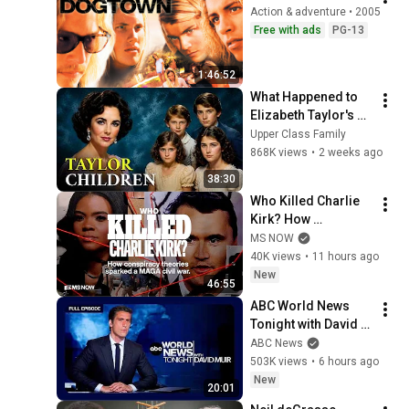
Action & adventure • 2005
Free with ads
PG-13
1:46:52
What Happened to 
Elizabeth Taylor's 4 
Children? Their 
Upper Class Family
Lives Today
868K views
•
2 weeks ago
38:30
Who Killed Charlie 
Kirk? How 
conspiracy theories 
MS NOW
sparked a MAGA 
40K views
•
11 hours ago
civil war
New
46:55
ABC World News 
Tonight with David 
Muir Full Broadcast 
ABC News
- Aug. 8, 2026
503K views
•
6 hours ago
New
20:01