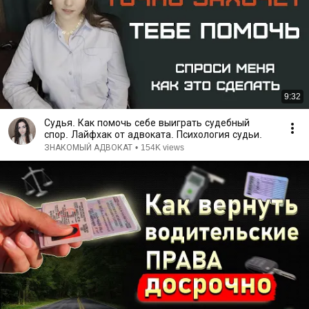
9:32
Судья. Как помочь себе выиграть судебный
спор. Лайфхак от адвоката. Психология судьи.
ЗНАКОМЫЙ АДВОКАТ
•
154K views