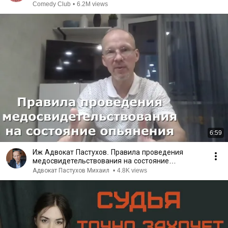
Comedy Club
•
6.2M views
6:59
Иж Адвокат Пастухов. Правила проведения
медосвидетельствования на состояние
опьянения.
Адвокат Пастухов Михаил
•
4.8K views