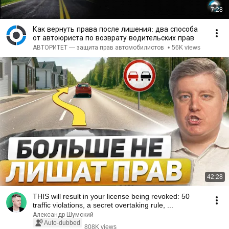
7:28
Как вернуть права после лишения: два способа
от автоюриста по возврату водительских прав
АВТОРИТЕТ — защита прав автомобилистов
•
56K views
42:28
THIS will result in your license being revoked: 50
traffic violations, a secret overtaking rule, ...
Александр Шумский
Auto-dubbed
808K views