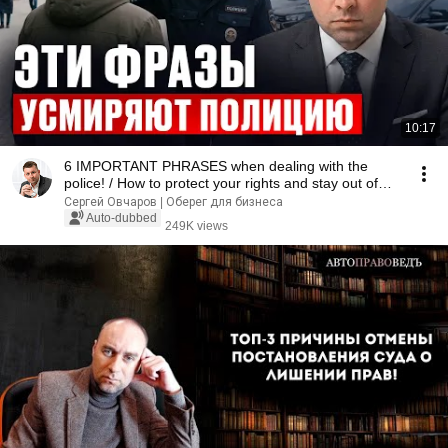
10:17
6 IMPORTANT PHRASES when dealing with the
police! / How to protect your rights and stay out of
jail?
Сергей Овчаров | Оберег для бизнеса
Auto-dubbed
249K views