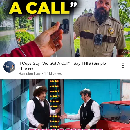
8:44
If Cops Say "We Got A Call" - Say THIS (Simple
Phrase)
Hampton Law
•
1.1M views