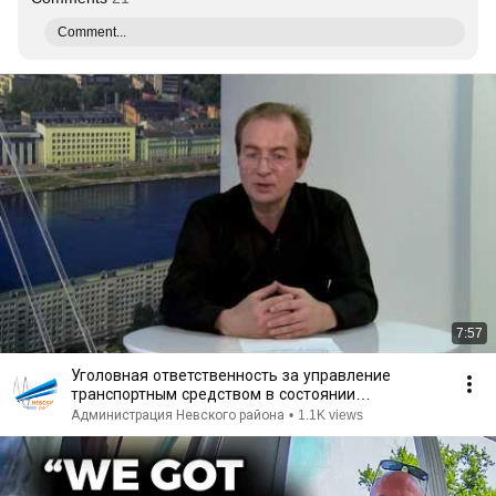
Comment...
7:57
Уголовная ответственность за управление
транспортным средством в состоянии
алкогольного опьянения
Администрация Невского района
•
1.1K views