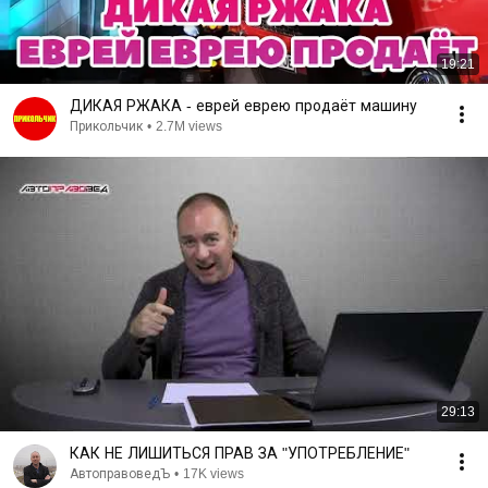
19:21
ДИКАЯ РЖАКА - еврей еврею продаёт машину
Прикольчик
•
2.7M views
29:13
КАК НЕ ЛИШИТЬСЯ ПРАВ ЗА "УПОТРЕБЛЕНИЕ"
АвтоправоведЪ
•
17K views