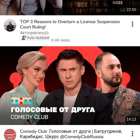
22:50
TOP 3 Reasons to Overturn a License Suspension
Court Ruling!
АвтоправоведЪ
Auto-dubbed
8.4K views
14:13
Comedy Club: Голосовые от друга | Батрутдинов,
Карибидис, Шкуро @ComedyClubRussia