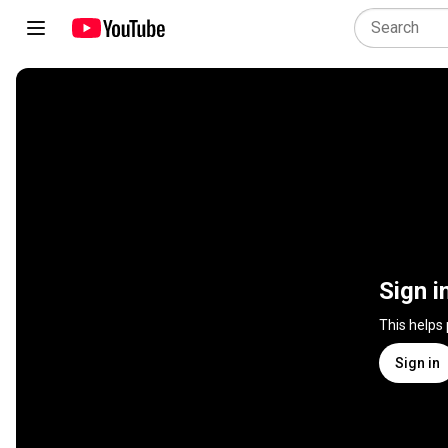
Sign i
This helps
Sign in