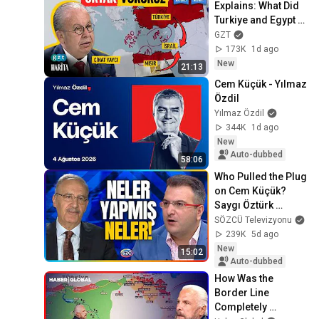
Explains: What Did 
Turkiye and Egypt 
Sign?
GZT
173K
1d ago
New
21:13
Cem Küçük - Yılmaz 
Özdil
Yılmaz Özdil
344K
1d ago
New
Auto-dubbed
58:06
Who Pulled the Plug 
on Cem Küçük? 
Saygı Öztürk 
Reveals the 
SÖZCÜ Televizyonu
Slander! The 
239K
5d ago
MASAK Detail
New
15:02
Auto-dubbed
How Was the 
Border Line 
Completely 