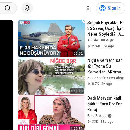
Sign in
Selçuk Bayraktar F-
35 Savaş Uçağı İçin 
Neler Söyledi? | Az 
Önce Konuştum
100’de 100 Arşiv
276K
3w ago
30:02
Niğde Kemerhisar  
🪨 , Tyana Su 
Kemerleri &Roma 
Havuzu , Nil Sezer 
Nil Sezer ile Seyri Alem
ile Seyri Alem, 
8.7K
3y ago
#niğde
1:00:08
Dadı Meryem katil 
çıktı  - Esra Erol'da 
Kolaj
Esra Erol'da
33K
11d ago
1:23:59