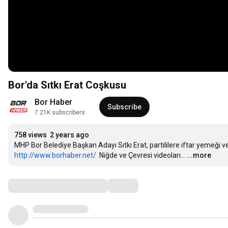
Bor'da Sıtkı Erat Coşkusu
Bor Haber
Subscribe
7.21K subscribers
758 views
2 years ago
http://www.borhaber.net/
  Niğde ve Çevresi videoları...
...more
Comments