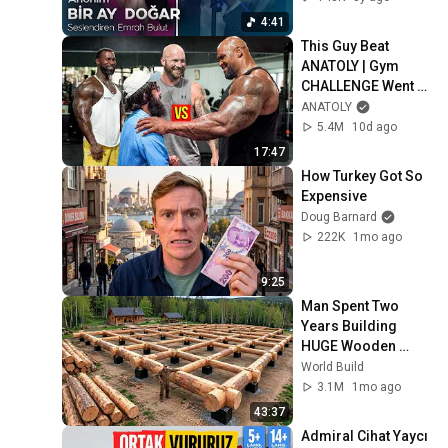
4:41
This Guy Beat 
ANATOLY | Gym 
CHALLENGE Went 
Wrong
ANATOLY
5.4M
10d ago
17:47
How Turkey Got So 
Expensive
Doug Barnard
222K
1mo ago
9:25
Man Spent Two 
Years Building 
HUGE Wooden 
House for his 
World Build
Family | Start to 
3.1M
1mo ago
Finish by 
43:37
@bjornbrenton
Admiral Cihat Yaycı 