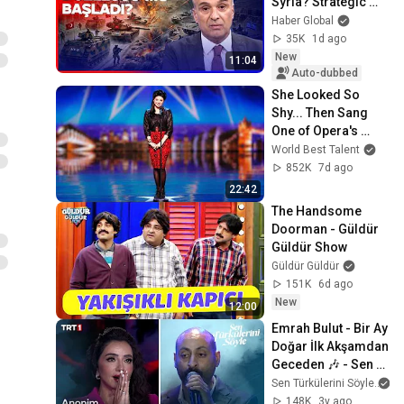
Syria? Strategic 
Analysis from 
Haber Global
Journalist Ercan 
35K
1d ago
Gürses
New
11:04
Auto-dubbed
She Looked So 
Shy... Then Sang 
One of Opera's 
Hardest Songs!
World Best Talent
852K
7d ago
22:42
The Handsome 
Doorman - Güldür 
Güldür Show
Güldür Güldür
151K
6d ago
New
12:00
Emrah Bulut - Bir Ay 
Doğar İlk Akşamdan 
Geceden 🎶 - Sen 
Türkülerini Söyle 4. 
Sen Türkülerini Söyle
Bölüm @trt1
148K
3y ago