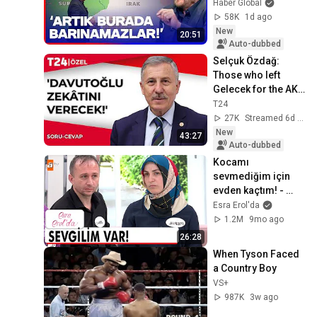
Cleared? Mete 
Haber Global
Yarar Explains the 
58K
1d ago
Unknown Aspects 
New
20:51
of the Process
Auto-dubbed
Selçuk Özdağ: 
Those who left 
Gelecek for the AK 
Party are 
T24
Davutoğlu's 
27K
Streamed 6d ago
mistake!
New
43:27
Auto-dubbed
Kocamı 
sevmediğim için 
evden kaçtım! - 
Esra Erol'da
Esra Erol'da
1.2M
9mo ago
26:28
When Tyson Faced 
a Country Boy
VS+
987K
3w ago