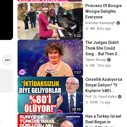
Princess Of Boogie 
Woogie Delights 
Everyone
Brendan Kavanagh
4M
8mo ago
5:22
The Judges Didn't 
Think She Could 
Sing... But Then She 
Opened Her Mouth!
Talent Recap
5M
7mo ago
7:57
Cinsellik Azalıyorsa 
Sinyal Geliyor! "O 
Kişilerin %80’i 
Kalpten Ölüyor" | 
Prof. Dr. Yusuf Kalko
Prof. Dr. Yusuf 
399K
1y ago
KALKO
39:50
Has a Turkey-Israel 
Duel Begun in 