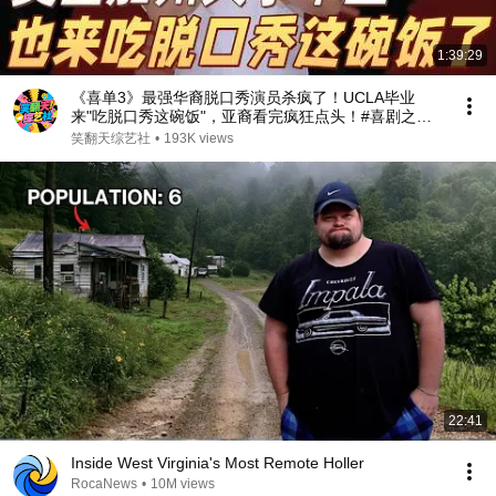
1:39:29
《喜单3》最强华裔脱口秀演员杀疯了！UCLA毕业
来"吃脱口秀这碗饭"，亚裔看完疯狂点头！#喜剧之王
单口季 #脱口秀 #搞笑 #喜剧 #funny #综艺
笑翻天综艺社
•
193K views
22:41
Inside West Virginia's Most Remote Holler
RocaNews
•
10M views