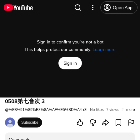
Open App
Sign in to confirm you’re not a bot
This helps protect our community.
Learn more
Sign in
0508第七會次 3
@
%E8%91%89%E8%8A%AF%E5%BD%A4-r3l
No likes
7 views
2 months 
more
Subscribe
Comments