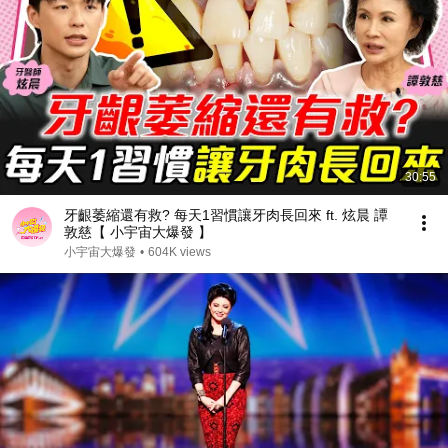
30:55
牙齦萎縮還有救? 每天1習慣讓牙肉長回來 ft. 炫晨 譚
敦慈【 小宇宙大爆發 】
小宇宙大爆發
•
604K views