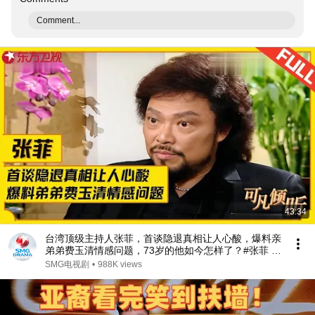
Comment...
43:34
台湾顶级主持人张菲，首谈隐退真相让人心酸，爆料亲
弟弟费玉清情感问题，73岁的他如今怎样了？#张菲 #
费玉清 #可凡倾听 FULL
SMG电视剧
•
988K views