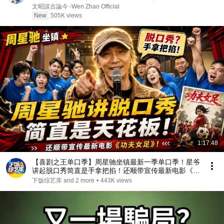
文昭談古論今 -Wen Zhao Official
New
505K views
1:17:48
【喜剧之王单口季】周星驰坐镇最新一季单口季！星爷
讲起脱口秀简直是手拿把掐！还顺带宣传最新电影《功
夫女足》！#周星驰 #搞笑
下饭综艺库 and 2 more
•
443K views