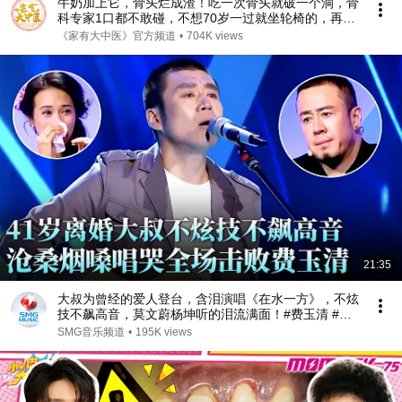
牛奶加上它，骨头烂成渣！吃一次骨头就破一个洞，骨
科专家1口都不敢碰，不想70岁一过就坐轮椅的，再喜
欢都要忌口！【家庭大医生】
《家有大中医》官方频道
•
704K views
21:35
大叔为曾经的爱人登台，含泪演唱《在水一方》，不炫
技不飙高音，莫文蔚杨坤听的泪流满面！#费玉清 #任
柏儒 #天籁之战1 精华版 clip
SMG音乐频道
•
195K views