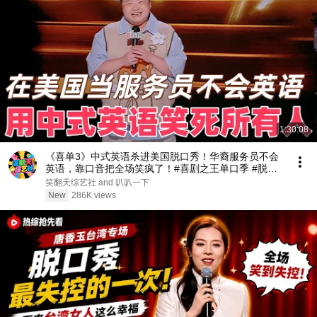
1:30:08
《喜单3》中式英语杀进美国脱口秀！华裔服务员不会
英语，靠口音把全场笑疯了！#喜剧之王单口季 #脱口
秀 #搞笑 #喜剧 #funny #综艺
笑翻天综艺社 and 叭叭一下
New
286K views