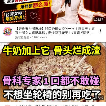
1:02:37
【唐香玉台灣專場】脫口秀最失控的一次！唐香玉：原
來台灣女人這麼幸福，難怪都那麼美！#喜剧 #搞笑 #
娱乐 #talkshow
热综抢先看
•
116K views
47:40