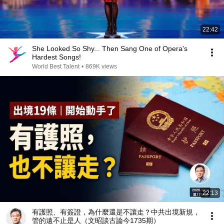
22:42
She Looked So Shy... Then Sang One of Opera's
Hardest Songs!
World Best Talent
•
869K views
22:13
有護照、有簽證，為什麼還是不讓走？中共出境新規，
管的遠不止是人（文昭談古論今1735期）