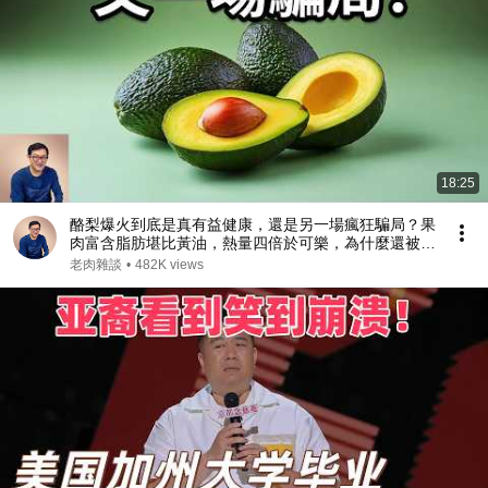
18:25
酪梨爆火到底是真有益健康，還是另一場瘋狂騙局？果
肉富含脂肪堪比黃油，熱量四倍於可樂，為什麼還被營
養學家推崇？【老肉雜談】#水果 #知識 #美食 #健康 #
老肉雜談
•
482K views
科普