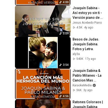
4:00
Joaquín Sabina - 
Así estoy yo sin ti - 
Versión piano de 
Jesús Acebedo 
Jesus Acebedo Piano
(con letra)
4.5K
4y ago
5:09
Besos de Judas. 
Joaquín Sabina. 
Fotos y Letra.
aly3a
540K
17y ago
3:54
Joaquin Sabina & 
Pablo Milanes - La 
Cancion Mas 
Hermosa Del 
KaraokeMedia
Mundo LETRA 
56K
3y ago
(INSTRUMENTAL 
4:56
KARAOKE)
Ratones Coloraos | 
Joaquín Sabina 