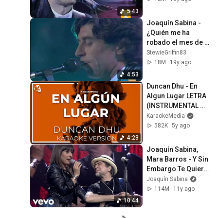
5:43
Joaquín Sabina - 
¿Quién me ha 
robado el mes de 
abril?
StewieGriffin83
18M
19y ago
4:53
Duncan Dhu - En 
Algun Lugar LETRA 
(INSTRUMENTAL 
KARAOKE) ISRC: 
KaraokeMedia
ES54I0326734
582K
5y ago
4:23
Joaquín Sabina, 
Mara Barros - Y Sin 
Embargo Te Quiero 
/ Y Sin Embargo 
Joaquín Sabina
(Directo)
114M
11y ago
10:44