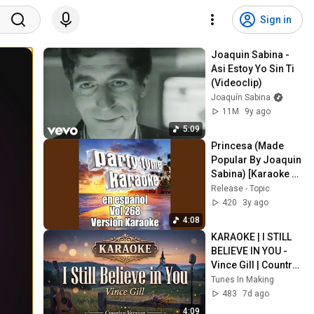
Sign in
Joaquin Sabina - 
Asi Estoy Yo Sin Ti 
(Videoclip)
Joaquín Sabina
11M
9y ago
5:09
Princesa (Made 
Popular By Joaquin 
Sabina) [Karaoke 
Version]
Release - Topic
420
3y ago
4:08
KARAOKE | I STILL 
BELIEVE IN YOU - 
Vince Gill | Country 
Version
Tunes In Making
483
7d ago
4:09