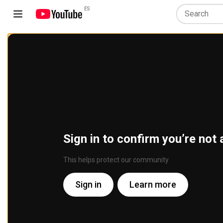
ES
Sign in to confirm you’re not 
This helps protect our community
Sign in
Learn more