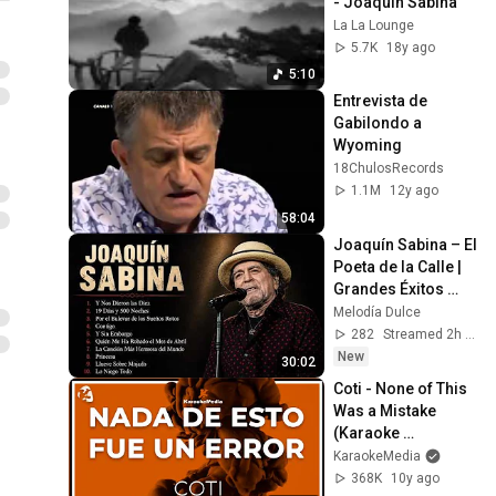
- Joaquín Sabina
La La Lounge
5.7K
18y ago
5:10
Entrevista de 
Gabilondo a 
Wyoming
18ChulosRecords
1.1M
12y ago
58:04
Joaquín Sabina – El 
Poeta de la Calle | 
Grandes Éxitos 
Inolvidables 💛
Melodía Dulce
282
Streamed 2h ago
New
30:02
Coti - None of This 
Was a Mistake 
(Karaoke 
Instrumental)
KaraokeMedia
368K
10y ago