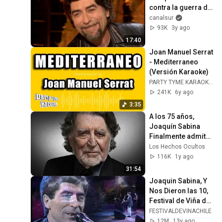
contra la guerra de 
Irak y da sus 
canalsur
razones a Jesús 
93K
3y ago
Quintero
17:40
Joan Manuel Serrat 
- Mediterraneo 
(Versión Karaoke)
PARTY TYME KARAOKE EN ESPAÑOL
241K
6y ago
3:35
A los 75 años, 
Joaquín Sabina 
Finalmente admite 
lo que todos 
Los Hechos Ocultos
sospechábamos
116K
1y ago
31:54
Joaquin Sabina, Y 
Nos Dieron las 10, 
Festival de Viña del 
Mar 1993
FESTIVALDEVINACHILE
12M
13y ago