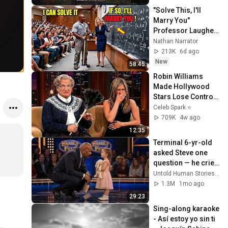
"Solve This, I'll 
Marry You" 
Professor Laughed 
— Black Janitor Did 
Nathan Narrator
and Now She Can't 
213K
6d ago
Take It Back
New
58:45
Robin Williams 
Made Hollywood 
Stars Lose Control 
and Go Off-Script
Celeb Spark ⭐
709K
4w ago
12:35
Terminal 6-yr-old 
asked Steve one 
 
question — he cried 
for 10 minutes
Untold Human Stories and 6 more
1.3M
1mo ago
29:23
Sing-along karaoke 
- Así estoy yo sin ti 