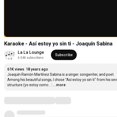
Karaoke - Así estoy yo sin ti - Joaquín Sabina
La La Lounge
Subscribe
6.04K subscribers
61K views
18 years ago
Joaquín Ramón Martínez Sabina is a singer. songwriter, and poet. 

Among his beautiful songs, I chose "Así estoy yo sin ti" from his se
structure (yo estoy como...)
…
...more
Comments