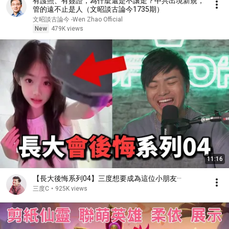
有護照、有簽證，為什麼還是不讓走？中共出境新規，
管的遠不止是人（文昭談古論今1735期）
文昭談古論今 -Wen Zhao Official
New
479K views
11:16
【長大後悔系列04】三度想要成為這位小朋友···
三度C
•
925K views