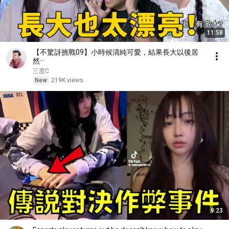
11:58
【不驚訝挑戰09】小時候清純可愛，結果長大以後居
然···
三度C
New
219K views
9:23