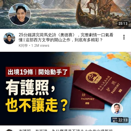
25:13
25分鐘講完荷馬史詩《奧德賽》，完整劇情一口氣看
懂 | 這部西方文學的開山之作，到底有多精彩？
K同學
•
1.2M views
22:13