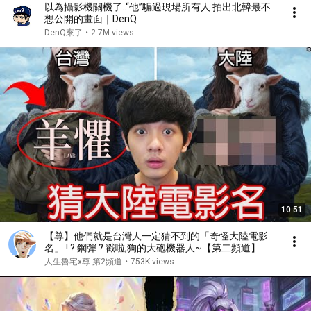
以為攝影機關機了..“他”騙過現場所有人 拍出北韓最不
想公開的畫面｜DenQ
DenQ來了
•
2.7M views
10:51
【尊】他們就是台灣人一定猜不到的「奇怪大陸電影
名」 ! ? 鋼彈 ? 戳啦,狗的大砲機器人~【第二頻道】
人生魯宅x尊-第2頻道
•
753K views