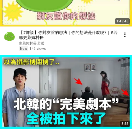
1:43:45
【#雜談】你對友誼的想法｜你的想法是什麼呢?｜#若
馨史萊姆村長
史萊姆村長 若馨
New
146 views
8:55