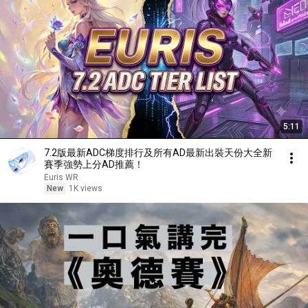
5:11
7.2版最新ADC梯度排行及所有AD最新出裝天份大全新
賽季強勢上分AD推薦！
Euris WR
New
1K views