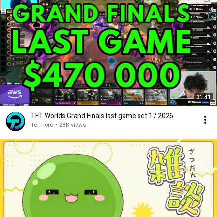
31:41
TFT Worlds Grand Finals last game set 17 2026
Termoro
•
28K views