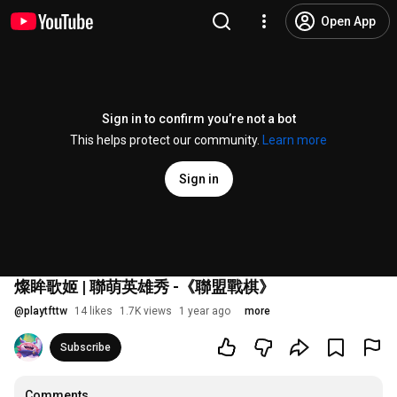
Open App
Sign in to confirm you’re not a bot
This helps protect our community.
Learn more
Sign in
燦眸歌姬 | 聯萌英雄秀 -《聯盟戰棋》
@
playtfttw
14 likes
1.7K views
1 year ago
more
Subscribe
Comments