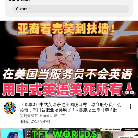
Comment...
1:30:08
《喜单3》中式英语杀进美国脱口秀！华裔服务员不会
英语，靠口音把全场笑疯了！#喜剧之王单口季 #脱口
秀 #搞笑 #喜剧 #funny #综艺
笑翻天综艺社 and 叭叭一下
New
255K views