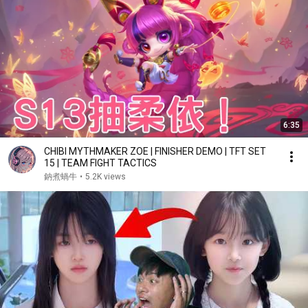
6:35
CHIBI MYTHMAKER ZOE | FINISHER DEMO | TFT SET
15 | TEAM FIGHT TACTICS
鈉煮蝸牛
•
5.2K views