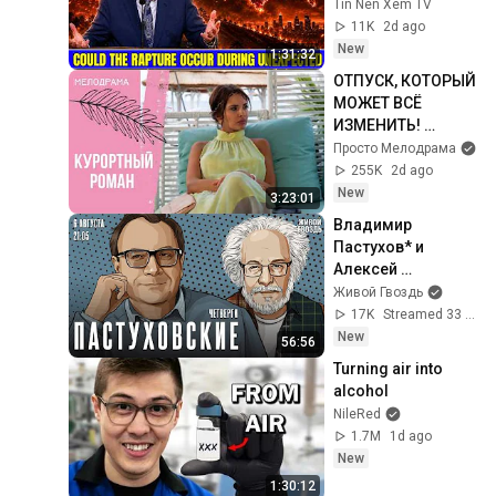
During Unexpected 
Tin Nên Xem TV
🌸🔴 David 
11K
2d ago
Jeremiah Full 
New
1:31:32
Sermons 2026
ОТПУСК, КОТОРЫЙ 
МОЖЕТ ВСЁ 
ИЗМЕНИТЬ! 
Курортный роман. 
Просто Мелодрама
Все серии
255K
2d ago
New
3:23:01
Владимир 
Пастухов* и 
Алексей 
Венедиктов*. 
Живой Гвоздь
Пастуховские 
17K
Streamed 33 min ago
четверги / 06.08.26
New
56:56
Turning air into 
alcohol
NileRed
1.7M
1d ago
New
1:30:12