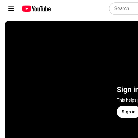
Sign i
This helps
Sign in