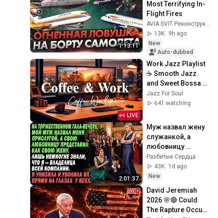
Most Terrifying In-
Flight Fires
AVIA SVIT Реконструкции Авиакатастроф
13K
9h ago
New
1:13:11
Auto-dubbed
Work Jazz Playlist 
☕ Smooth Jazz 
and Sweet Bossa 
Nova Music for 
Jazz For Soul
Work, Study & Relax
641 watching
LIVE
Муж назвал жену 
служанкой, а 
любовницу 
представил 
Разбитые Сердца
супругой — но 
43K
1d ago
вскоре потерял 
New
2:01:37
всё
David Jeremiah 
2026 🌸🔴 Could 
The Rapture Occur 