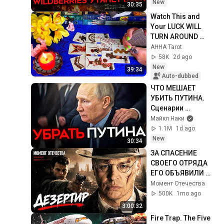
New
30:35
Watch This and 
Your LUCK WILL 
TURN AROUND 
!!!!!!!!!!!!! Luck 
AHHA Tarot
Spread 🧿 AHHA 
58K
2d ago
Tarot
New
39:34
Auto-dubbed
ЧТО МЕШАЕТ 
УБИТЬ ПУТИНА. 
Сценарии 
ликвидации 
Майкл Наки
диктатора
1.1M
1d ago
New
30:34
ЗА СПАСЕНИЕ 
СВОЕГО ОТРЯДА 
ЕГО ОБЪЯВИЛИ 
ПРЕДАТЕЛЕМ И 
Момент Отечества
ВРАГОМ НАРОДА! 
500K
1mo ago
ВОЕННЫЙ ФИЛЬМ! 
3:00:32
Дезертир
Fire Trap. The Five 