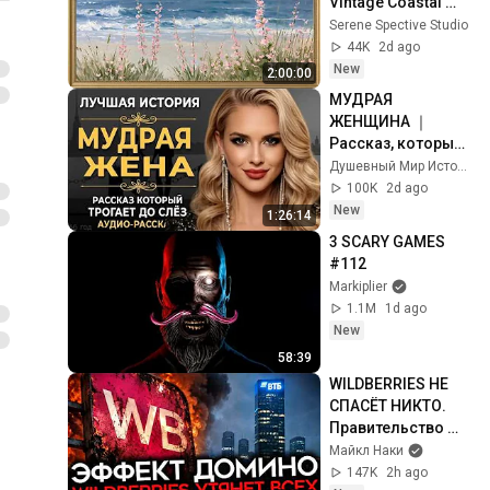
Vintage Coastal 
Seascape Oil 
Serene Spective Studio
Painting | 4K 
44K
2d ago
Ambient TV 
New
2:00:00
Screensaver
МУДРАЯ 
ЖЕНЩИНА ｜ 
Рассказ, который 
трогает до 
Душевный Мир Историй
глубины души. 
100K
2d ago
Очень сильная 
New
1:26:14
история ｜ Аудио 
3 SCARY GAMES 
рассказ.
#112
Markiplier
1.1M
1d ago
New
58:39
WILDBERRIES НЕ 
СПАСЁТ НИКТО. 
Правительство 
отказывается 
Майкл Наки
платить
147K
2h ago