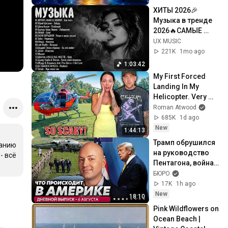
ХИТЫ 2026🎉
Музыка в тренде 
2026🔥САМЫЕ 
ЛУЧШИЕ ПЕСНИ 
UX MUSIC
2026🔥Лучшие 
221K
1mo ago
песни 2026 🔥
1:03:42
Новинки 2026 
My First Forced 
Музыки
Landing In My 
Helicopter. Very 
Scary Experience 
Roman Atwood
But Everyone Is 
685K
1d ago
Safe! Needs FIxed!
New
1:44:13
Трамп обрушился 
анию 
на руководство 
 всё 
Пентагона, война 
затягивается
БЮРО
17K
1h ago
New
18:10
Pink Wildflowers on 
Ocean Beach | 