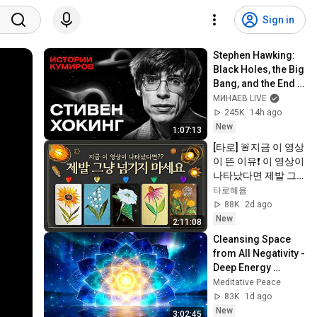
Sign in
Stephen Hawking: 
Black Holes, the Big 
Bang, and the End 
of the Universe / 
МИНАЕВ LIVE
Idol Stories / 
245K
14h ago
MINAEV
New
1:07:13
[타로] 🚨지금 이 영상
이 뜬 이유❗️ 이 영상이 
나타났다면 제발 그
냥 넘기지 마세요⚠️ 
타로혜윰
(feat.이 메시지 무시
88K
2d ago
하지 마세요🧿절대 
New
2:11:08
우연이 아닙니다🚫금
Cleansing Space 
전•일•학업•관계까지 
from All Negativity - 
몽땅💥)
Deep Energy 
Clearing and 
Meditative Peace
Protection - 417Hz
83K
1d ago
New
3:02:45