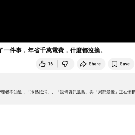
做了一件事，年省千萬電費，什麼都沒換。
16
Share
Save
多數管理者不知道，「冷熱抵消」、「設備資訊孤島」與「局部最優」正在悄