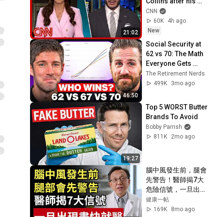
Collins after his 
Michigan primary 
CNN
win
60K
4h ago
New
21:02
Social Security at 
62 vs 70: The Math 
Everyone Gets 
Wrong
The Retirement Nerds
499K
3mo ago
46:50
Top 5 WORST Butter 
Brands To Avoid
Bobby Parrish
811K
2mo ago
19:27
腦中風發生前，腿會
先警告！醫師揭7大
危險信號，一旦出現
盡快就醫｜健康一帖
健康一帖
｜中風前兆｜護血管
169K
8mo ago