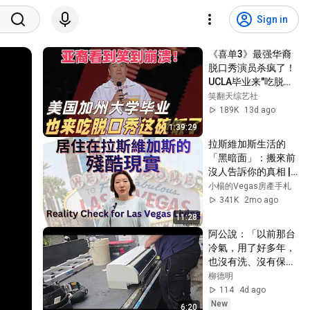
Sign in
《喜单3》最强华裔
脱口秀演员杀疯了！
UCLA毕业来"吃脱口
秀这碗饭"，亚裔看
笑翻天综艺社
完疯狂点头！#喜剧
189K
13d ago
之王单口季 #脱口秀 
1:39:29
#搞笑 #喜剧 #funny 
拉斯維加斯生活的
#综艺
「黑暗面」：搬來前
沒人告訴你的真相 | 
Reality Check for 
小楊的Vegas房產手札
2026 Las Vegas 
341K
2mo ago
Living
11:28
阿公說：「以前那台
冷氣，用了好多年，
也沒有洗、沒有保
養，更不會漏水，現
柳德明
在的冷氣怎麼這麼麻
114
4d ago
煩？」阿公，請不要
New
6:20