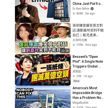
China Just Put It on 
the Grid
Dr Ben Miles
808K
3w ago
22:02
張菲陳雷爆笑英文對
話 讓劉嘉玲笑到不能
自已｜龍兄虎弟
(1994)
台視時光機
709K
3mo ago
23:14
Bessent’s "Open 
Plot": A Single Note 
Triggers Global 
Liquidations, the 
真觀點
Yen’s Desperate 
29K
1d ago
Counteratt...
New
21:49
America's Most 
Impossible Bridge 
Has a Problem No 
One Can Solve  | 
MegaBuilds
The Mackinac 
332K
2mo ago