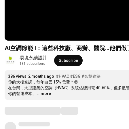
AI空調節能 I：這些科技廠、商辦、醫院…他們
易境永續設計
Subscribe
131 subscribers
386 views
2 months ago
#HVAC
#ESG
#智慧建築
你的大樓空調，每年白丟 15% 電費？🤔

在台灣，大型建築的空調（HVAC）系統佔總用電 40-60%，但
你的營運成本。
…
...more
Comments