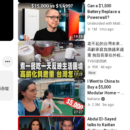
讓記憶停留在過去，
Can a $1,500 
也不要把時間定格在
Battery Replace a 
從前。＃冷氣機清洗
Powerwall?
保養  #冷氣為什麼會
Undecided with Matt Ferrell
漏水
1M
1mo ago
19:15
老不起的台灣未來...
高齡家庭負擔越來越
重 無殼長輩在外租屋
居住焦慮越發明顯 
TVBS新聞網
「煮一餐吃一天」反
95K
4d ago
映高齡生活困境 貧窮
New
17:25
殘酷現實怎解?｜
I Went to China to 
【話題懶人包】｜
Buy a $5,000 
悄吞噬
TVBS新聞網 
Modular Home — 
@tvbsnews24live
What's the Real 
Nahana
Cost?
2.3M
3w ago
27:27
Abdul El-Sayed 
talks to Kaitlan 