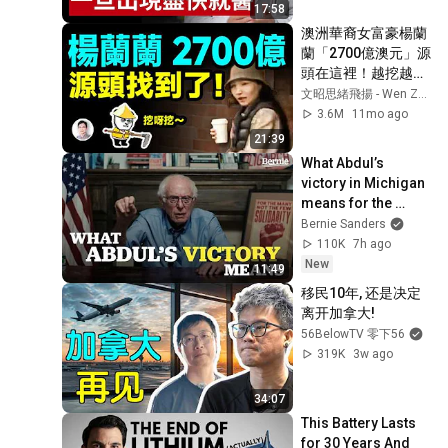
食物｜腦中風症狀
17:58
澳洲華裔女富豪楊蘭
蘭「2700億澳元」源
頭在這裡！越挖越有
大瓜【文昭思緒飛揚
文昭思緒飛揚 - Wen Zhao Studio
471期】
3.6M
11mo ago
21:39
What Abdul’s 
victory in Michigan 
means for the 
future
Bernie Sanders
110K
7h ago
New
11:49
移民10年, 还是决定
离开加拿大!
56BelowTV 零下56
319K
3w ago
34:07
This Battery Lasts 
for 30 Years And 