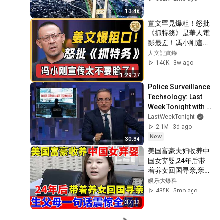
Bridge
13:46
薑文罕見爆粗！怒批
《抓特務》是華人電
影最差！馮小剛這都
宣傳太不要臉了！#
人文記實錄
窦文涛#周轶君#马
146K
3w ago
未都#许子东#尹烨#
1:29:27
圆桌派#圆桌派第八
Police Surveillance 
季 #人文紀實錄
Technology: Last 
Week Tonight with 
John Oliver (HBO)
LastWeekTonight
2.1M
3d ago
New
30:34
美国富豪夫妇收养中
国女弃婴,24年后带
着养女回国寻亲,亲生
父母立刻上门认亲,鉴
娱乐大爆料
定结果揭开全场哗然
435K
5mo ago
【人间真情录】
37:32