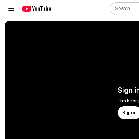
Sign i
This helps
Sign in