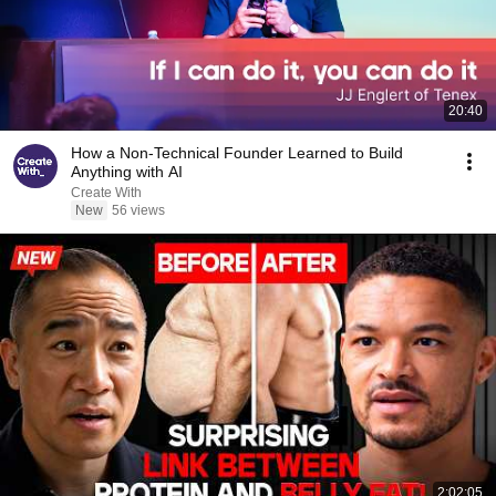
20:40
How a Non-Technical Founder Learned to Build
Anything with AI
Create With
New
56 views
2:02:05