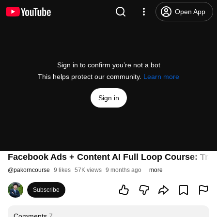
Open App
Sign in to confirm you’re not a bot
This helps protect our community.
Learn more
Sign in
Facebook Ads + Content AI Full Loop Course: Train
@
pakorncourse
9 likes
57K views
9 months ago
more
Subscribe
Comments
7