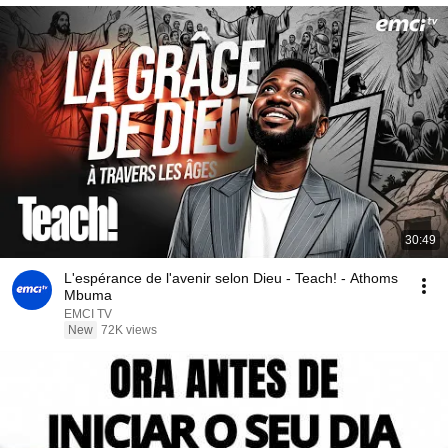
30:49
L'espérance de l'avenir selon Dieu - Teach! - Athoms
Mbuma
EMCI TV
New
72K views