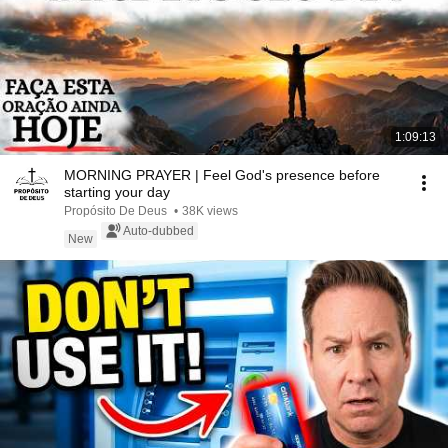
1:09:13
MORNING PRAYER | Feel God's presence before
starting your day
Propósito De Deus
•
38K views
Auto-dubbed
New