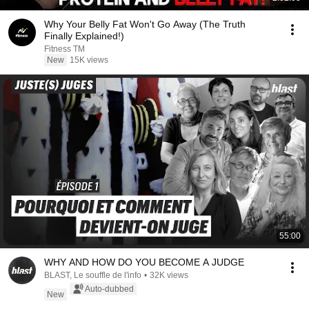
Why Your Belly Fat Won't Go Away (The Truth
Finally Explained!)
Fitness TM
New
15K views
55:00
WHY AND HOW DO YOU BECOME A JUDGE
BLAST, Le souffle de l'info
•
32K views
Auto-dubbed
New