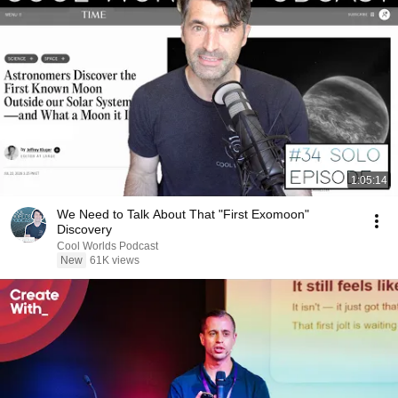
1:05:14
We Need to Talk About That "First Exomoon"
Discovery
Cool Worlds Podcast
New
61K views