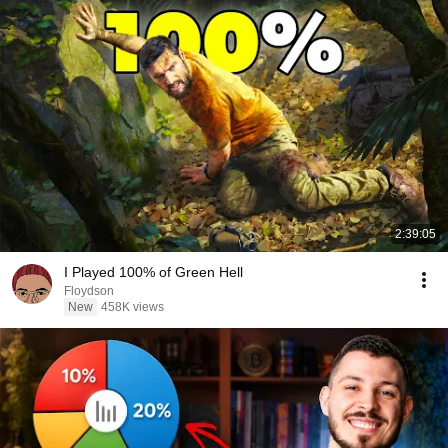
2:39:05
I Played 100% of Green Hell
Floydson
New
458K views