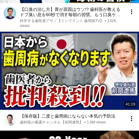
【口臭の治し方】胃が原因はウソ!? 歯科医が教える
ドブ臭い息を60秒で消す毎朝の習慣。もう口臭ケア
で悩まない！
科学する歯医者アサノ【インプラント 歯周病TV】
•
142K
views
41:19
【保存版】二度と歯周病にならない本気の予防法
歯科医の暴露チャンネル【前岡遼馬】
•
1.6M views