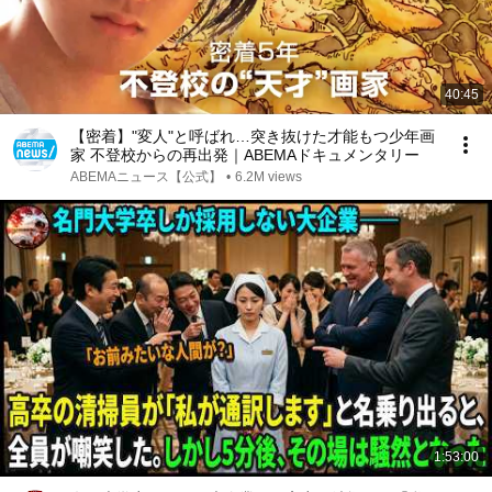
40:45
【密着】"変人"と呼ばれ…突き抜けた才能もつ少年画
家 不登校からの再出発｜ABEMAドキュメンタリー
ABEMAニュース【公式】
•
6.2M views
1:53:00