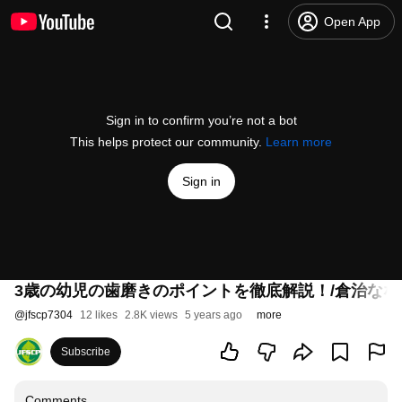
Open App
Sign in to confirm you’re not a bot
This helps protect our community.
Learn more
Sign in
3歳の幼児の歯磨きのポイントを徹底解説！/倉治な
@
jfscp7304
12 likes
2.8K views
5 years ago
more
Subscribe
Comments