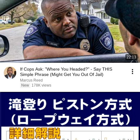
22:13
If Cops Ask: "Where You Headed?" - Say THIS
Simple Phrase (Might Get You Out Of Jail)
Marcus Reed
New
178K views