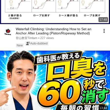
17:48
Waterfall Climbing: Understanding How to Set an
Anchor After Leading (Piston/Ropeway Method)
登山教室Timtam
•
227 views
Auto-dubbed
New
13:44