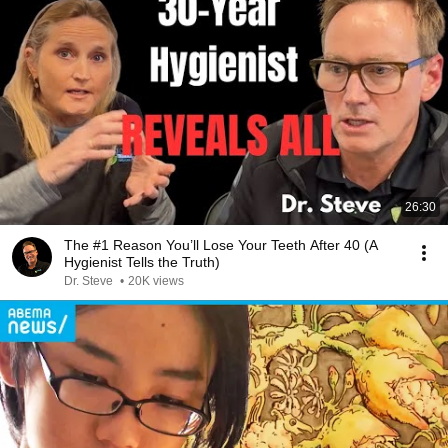
26:30
The #1 Reason You’ll Lose Your Teeth After 40 (A
Hygienist Tells the Truth)
Dr. Steve
•
20K views