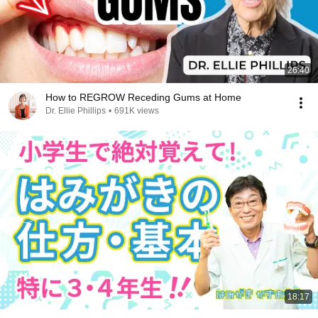
26:40
How to REGROW Receding Gums at Home
Dr. Ellie Phillips
•
691K views
18:17