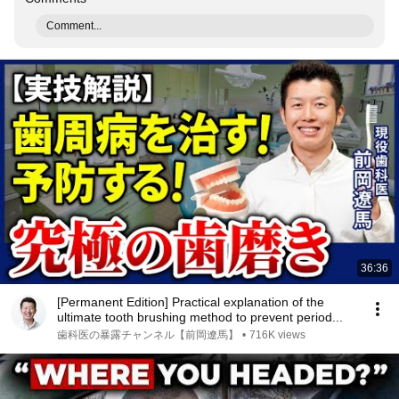
Comment...
36:36
[Permanent Edition] Practical explanation of the
ultimate tooth brushing method to prevent period...
歯科医の暴露チャンネル【前岡遼馬】
•
716K views