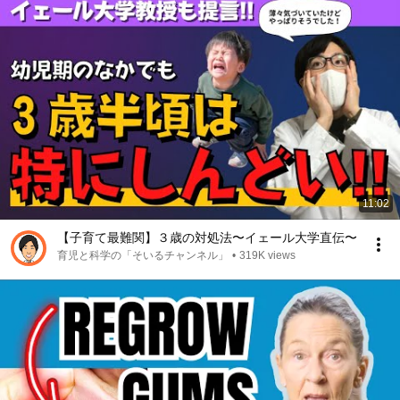
11:02
【子育て最難関】３歳の対処法〜イェール大学直伝〜
育児と科学の「そいるチャンネル」
•
319K views