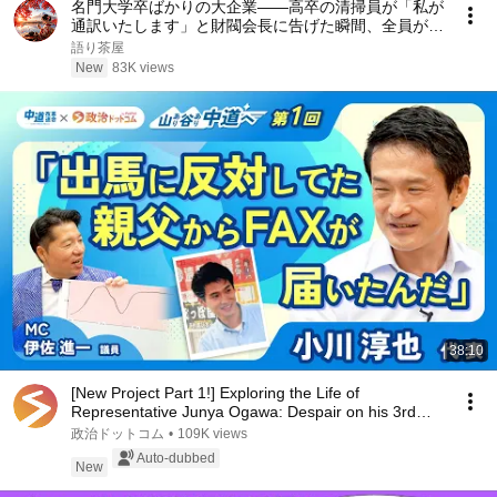
名門大学卒ばかりの大企業――高卒の清掃員が「私が
通訳いたします」と財閥会長に告げた瞬間、全員が嘲
笑した。しかし5分後、その場は静まり返った。#動
語り茶屋
エピソード#老後の物語 #家族の物語
New
83K views
38:10
[New Project Part 1!] Exploring the Life of
Representative Junya Ogawa: Despair on his 3rd
day as...
政治ドットコム
•
109K views
Auto-dubbed
New