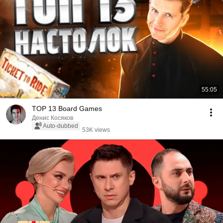
55:05
TOP 13 Board Games
Денис Косяков
Auto-dubbed
53K views