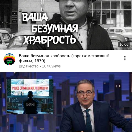
10:06
Ваша безумная храбрость (короткометражный
фильм, 1970)
Видачество
•
167K views