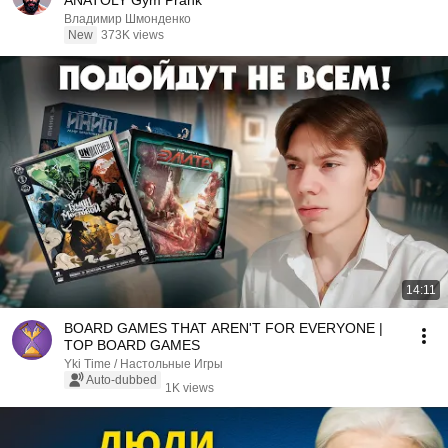
ANATOLY Gym Prank
Владимир Шмонденко
New
373K views
14:11
BOARD GAMES THAT AREN'T FOR EVERYONE |
TOP BOARD GAMES
Yki Time / Настольные Игры
Auto-dubbed
1K views