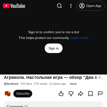
Open App
Sign in to confirm you’re not a bot
This helps protect our community.
Learn more
Sign in
Агрикола. Настольная игра — обзор "Два в Куб
@
twodiced
702 likes
37K views
12 years ago
more
Subscribe
Comments
25