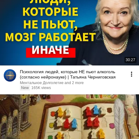
30:27
Психология людей, которые НЕ пьют алкоголь
(согласно нейронауке) | Татьяна Черниговская
Ментальное Долголетие and 2 more
New
165K views