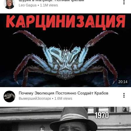
Leo Gagua
•
1.1M views
20:14
Почему Эволюция Постоянно Создаёт Крабов
ВымершийЗоопарк
•
1.6M views