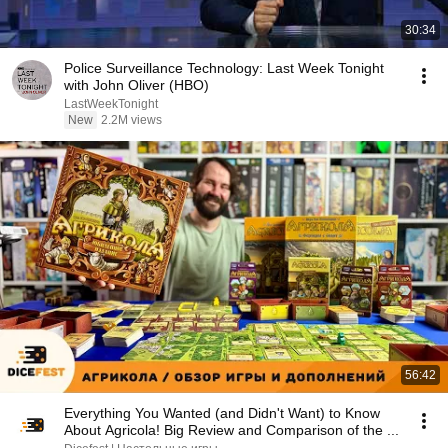
30:34
Police Surveillance Technology: Last Week Tonight
with John Oliver (HBO)
LastWeekTonight
New
2.2M views
56:42
Everything You Wanted (and Didn't Want) to Know
About Agricola! Big Review and Comparison of the ...