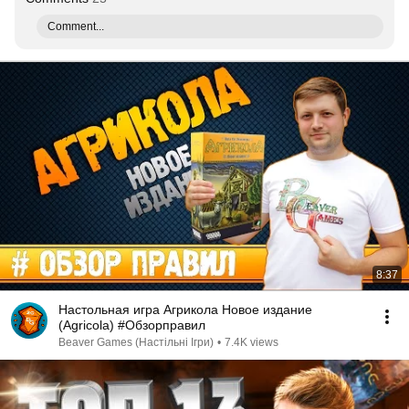
Comment...
8:37
Настольная игра Агрикола Новое издание
(Agricola) #Обзорправил
Beaver Games (Настільні Ігри)
•
7.4K views