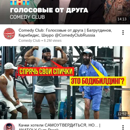
14:13
Comedy Club: Голосовые от друга | Батрутдинов,
Карибидис, Шкуро @ComedyClubRussia
Comedy Club
•
6.2M views
12:52
Качки хотели САМОУТВЕРДИТЬСЯ, НО... |