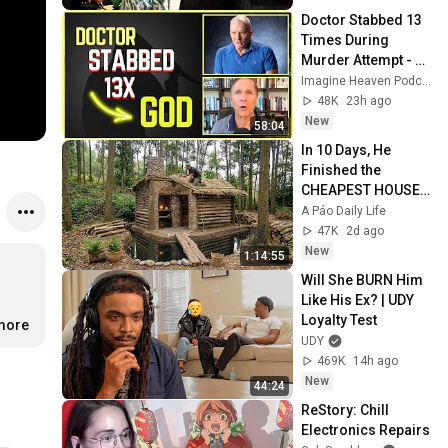
Doctor Stabbed 13 
Times During 
Murder Attempt - 
Then God Showed 
Imagine Heaven Podcast with John Burke
Up | Near Death 
48K
23h ago
Experience
New
58:04
In 10 Days, He 
Finished the 
CHEAPEST HOUSE 
in the Forest Using 
A Páo Daily Life
Simple Bushcraft 
47K
2d ago
Building Skills
New
1:14:55
Will She BURN Him 
Like His Ex? | UDY 
Loyalty Test
.more
UDY
469K
14h ago
New
44:24
ReStory: Chill 
Electronics Repairs