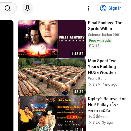
Sign in
Final Fantasy: The 
Sprits Within
Science fiction 2001
Free with ads
PG-13
1:45:57
Man Spent Two 
Years Building 
HUGE Wooden 
House for his 
World Build
Family | Start to 
3.3M
1mo ago
Finish by 
43:37
@bjornbrenton
Ripley's Believe It or 
Not! Pattaya โรง
พยาบาลผีสิง
วันนี้ ที่พัทยา
3.2K
3y ago
17:14