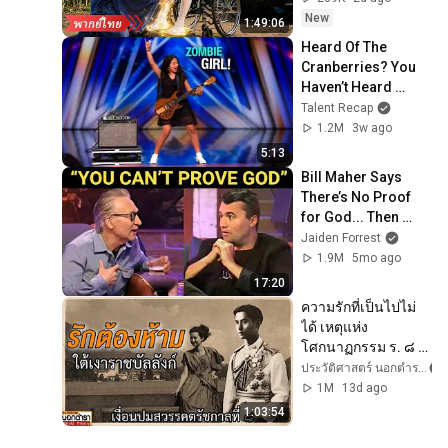
ตอกหน้าทุกคน!
New
1:49:06
Heard Of The 
Cranberries? You 
Haven’t Heard 
“Zombie” Like THIS!
Talent Recap
1.2M
3w ago
5:13
Bill Maher Says 
There’s No Proof 
for God... Then 
THIS Happens
Jaiden Forrest
1.9M
5mo ago
17:20
ความรักที่เป็นไปไม่
ได้ เหตุแห่ง
โศกนาฏกรรม ร. ๘ 
จริงหรือ ? I 
ประวัติศาสตร์ นอกตํารา
ประวัติศาสตร์นอก
1M
13d ago
ตำรา EP.307
1:03:54