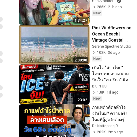
Gab Smolders
286K
21h ago
New
1:34:27
Pink Wildflowers on 
Ocean Beach | 
Vintage Coastal 
Seascape Oil 
Serene Spective Studio
Painting | 4K 
102K
3d ago
Ambient TV 
New
2:00:00
Screensaver
เปิดใจ “สาวไทย” 
โดนรวบกลางสนาม
บินใน “อเมริกา” #คน
ไทยในอเมริกา 
BK IN US
1.8K
1d ago
New
23:02
กาแฟดำดีต่อหัวใจ
จริงไหม? ความจริง
ใหม่ที่ผู้สูงวัยต้องรู้ | 
อาหารผู้สูงอายุ
Dr. Nattapong R.
202K
2mo ago