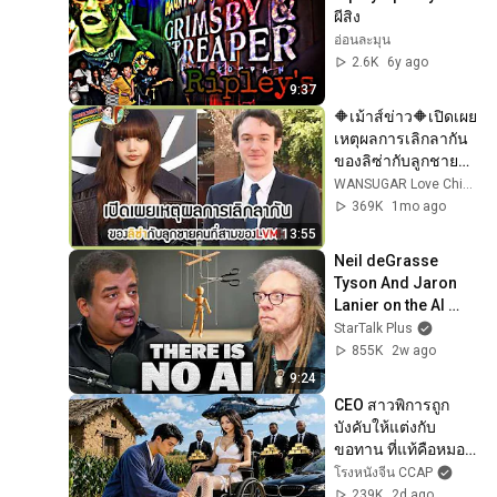
ผีสิง
อ่อนละมุน
2.6K
6y ago
9:37
🔶เม้าส์ข่าว🔶เปิดเผย
เหตุผลการเลิกลากัน
ของลิซ่ากับลูกชาย
คนที่สามของLVMH
WANSUGAR Love Chinese Novels& Series
369K
1mo ago
13:55
Neil deGrasse 
Tyson And Jaron 
Lanier on the AI 
Illusion
StarTalk Plus
855K
2w ago
9:24
CEO สาวพิการถูก
บังคับให้แต่งกับ
ขอทาน ที่แท้คือหมอ
เทวดาที่ซ่อนตัวตน 
โรงหนังจีน CCAP
รักษาขาเธอจนหาย 
239K
2d ago