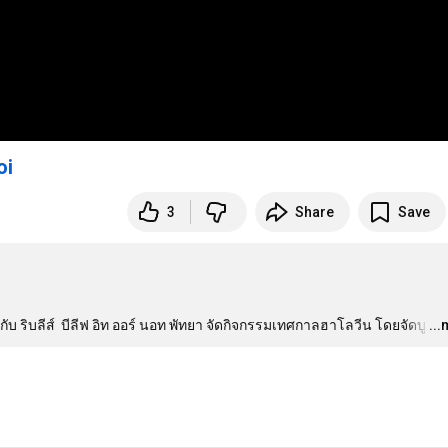
3
Share
Save
มกับ ริบลีส์  บีลีฟ อิท ออร์ นอท พัทยา จัดกิจกรรมเทศกาลฮาโลวีน โดยจัดบู
…
..