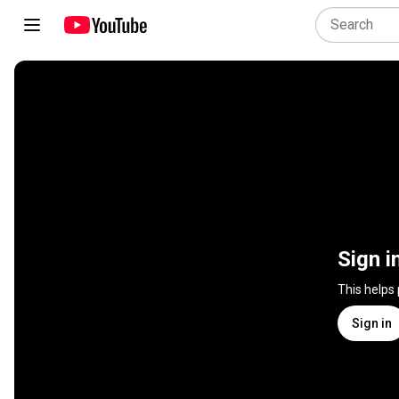
Sign i
This helps
Sign in