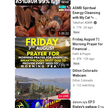
34:48
ASMR Spiritual 
Energy Cleansing 
with My Cat 🐾 
Purring & Reiki for 
Tabuhan ASMR
Sleep & Stress 
77K
2d ago
Relief
New
1:35:22
Friday, August 7 | 
Morning Prayer for 
Financial 
Breakthrough | 
Faith & Prayer
Trust God to 
47K
12h ago
Provide Every Need 
New
1:03:14
Today
Dillon Colorado 
Webcam
Dillon Colorado
122 watching
LIVE
อ่อนละมุน EP.3 
Ripley's pattaya บ้าน