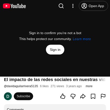
Open App
Sign in to confirm you’re not a bot
This helps protect our community.
Learn more
Sign in
El impacto de las redes sociales en nuestras vida
@
davidaguilarrivera5135
6 likes
271 views
3 years ago
more
Subscribe
Comments