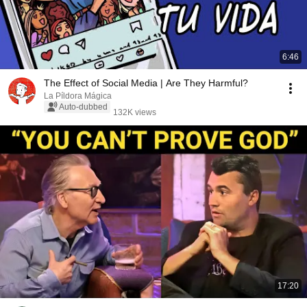
6:46
The Effect of Social Media | Are They Harmful?
La Píldora Mágica
Auto-dubbed
132K views
17:20