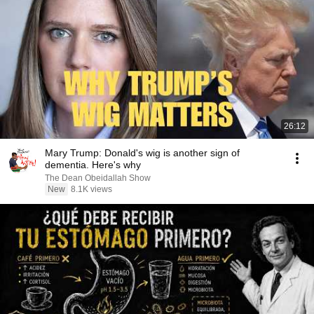
26:12
Mary Trump: Donald's wig is another sign of
dementia. Here's why
The Dean Obeidallah Show
New
8.1K views