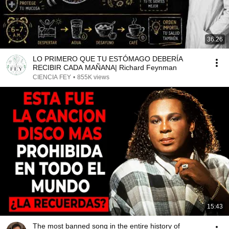
36:26
LO PRIMERO QUE TU ESTÓMAGO DEBERÍA
RECIBIR CADA MAÑANA| Richard Feynman
CIENCIA FEY
•
855K views
15:43
The most banned song in the entire history of