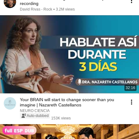
recording
David Rivas - Rock
•
3.2M views
32:16
Your BRAIN will start to change sooner than you
imagine | Nazareth Castellanos
NEURO CIENCIA
Auto-dubbed
153K views