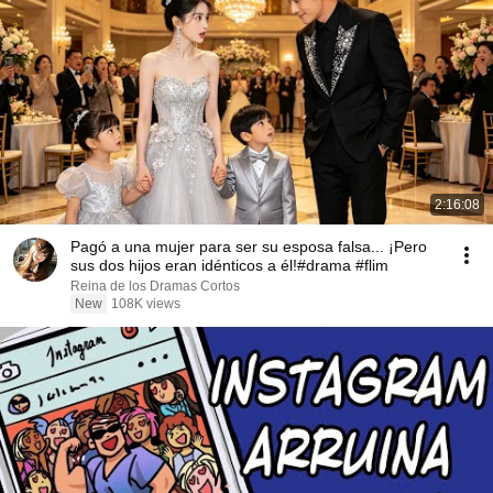
2:16:08
Pagó a una mujer para ser su esposa falsa... ¡Pero
sus dos hijos eran idénticos a él!#drama #flim
Reina de los Dramas Cortos
New
108K views