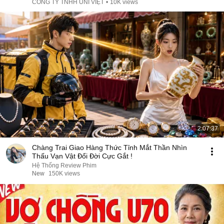
CÔNG TY TNHH UNI VIỆT
•
10K views
2:07:37
Chàng Trai Giao Hàng Thức Tỉnh Mắt Thần Nhìn
Thấu Vạn Vật Đổi Đời Cực Gắt !
Hệ Thống Review Phim
New
150K views