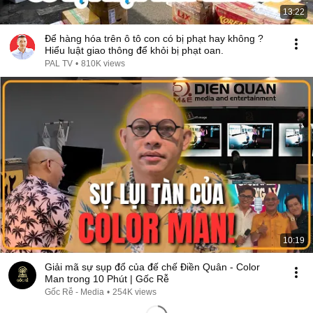
13:22
Để hàng hóa trên ô tô con có bị phạt hay không ?
Hiểu luật giao thông để khỏi bị phạt oan.
PAL TV
•
810K views
10:19
Giải mã sự sụp đổ của đế chế Điền Quân - Color
Man trong 10 Phút | Gốc Rễ
Gốc Rễ - Media
•
254K views