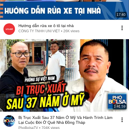
17:40
Hướng dẫn rửa xe ô tô tại nhà
CÔNG TY TNHH UNI VIỆT
•
26K views
1:41:59
Bị Trục Xuất Sau 37 Năm Ở Mỹ Và Hành Trình Làm
Lại Cuộc Đời Ở Quê Nhà Đồng Tháp
PhoBolsaTV
•
704K views