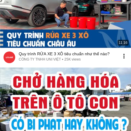
11:16
Quy trình RỬA XE 3 XÔ tiêu chuẩn như thế nào?
CÔNG TY TNHH UNI VIỆT
•
25K views