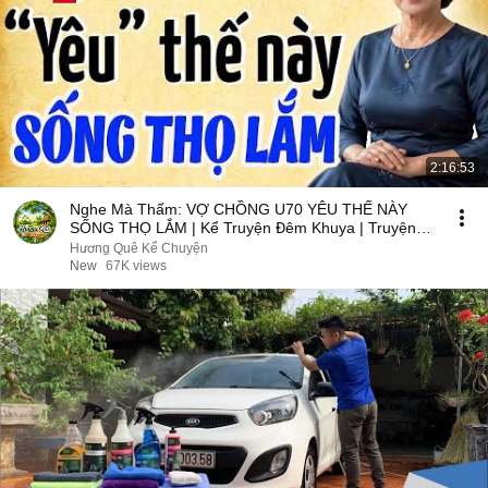
2:16:53
Nghe Mà Thấm: VỢ CHỒNG U70 YÊU THẾ NÀY
SỐNG THỌ LẮM | Kể Truyện Đêm Khuya | Truyện
Hay Đêm Khuya
Hương Quê Kể Chuyện
New
67K views