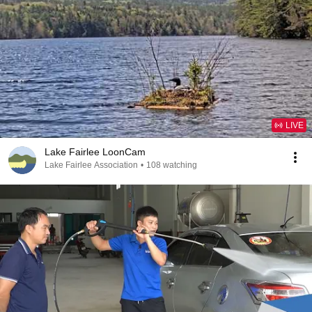
LIVE
Lake Fairlee LoonCam
Lake Fairlee Association
•
108 watching