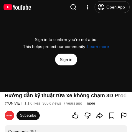
Open App
Sign in to confirm you’re not a bot
This helps protect our community.
Learn more
Sign in
Hướng dẫn kỹ thuật rửa xe không chạm 3D Produ
@
UNIVIET
1.1K likes
305K views
7 years ago
more
Subscribe
Comments
381