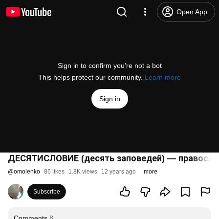
Open App
Sign in to confirm you’re not a bot
This helps protect our community.
Learn more
Sign in
ДЕСЯТИСЛОВИЕ (десять заповедей) — правосла
@
omolenko
86 likes
1.8K views
12 years ago
more
Subscribe
Comments
8