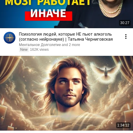
30:27
Психология людей, которые НЕ пьют алкоголь
(согласно нейронауке) | Татьяна Черниговская
Ментальное Долголетие and 2 more
New
162K views
1:34:12