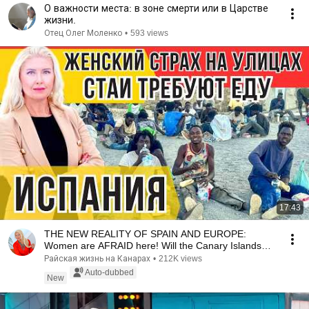
О важности места: в зоне смерти или в Царстве
жизни.
Отец Олег Моленко
•
593 views
17:43
THE NEW REALITY OF SPAIN AND EUROPE:
Women are AFRAID here! Will the Canary Islands
repeat this n...
Райская жизнь на Канарах
•
212K views
Auto-dubbed
New