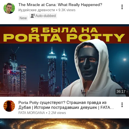
The Miracle at Cana: What Really Happened?
Иудейские древности
•
9.3K views
Auto-dubbed
New
36:17
Porta Potty существуют? Страшная правда из
Дубая | Истории пострадавших девушек | FATA
MORGANA
FATA MORGANA
•
2.2M views