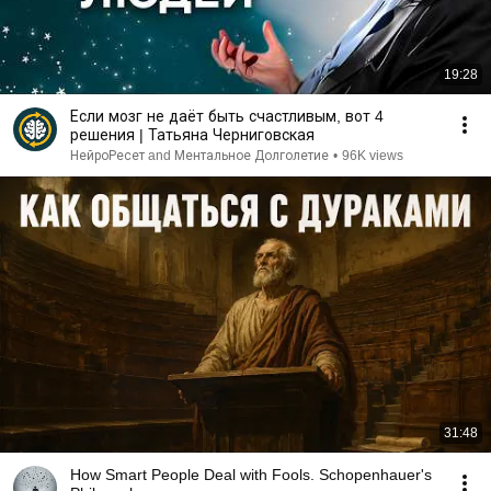
19:28
Если мозг не даёт быть счастливым, вот 4
решения | Татьяна Черниговская
НейроРесет and Ментальное Долголетие
•
96K views
31:48
How Smart People Deal with Fools. Schopenhauer's