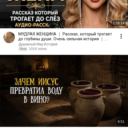
1:26:14
МУДРАЯ ЖЕНЩИНА ｜ Рассказ, который трогает
до глубины души. Очень сильная история ｜
Аудио рассказ.
Душевный Мир Историй
New
101K views
8:51