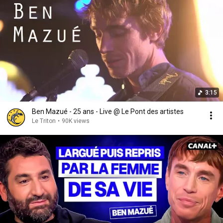
3:15
Ben Mazué - 25 ans - Live @ Le Pont des artistes
Le Triton
•
90K views