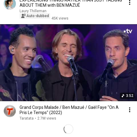
EXPERIENCING THINGS RATHER THAN JUST TALKING
ABOUT THEM with BEN MAZUÉ
Laury Thilleman
Auto-dubbed
45K views
3:52
Grand Corps Malade / Ben Mazué / Gaël Faye "On A
Pris Le Temps" (2022)
Taratata
•
2.7M views