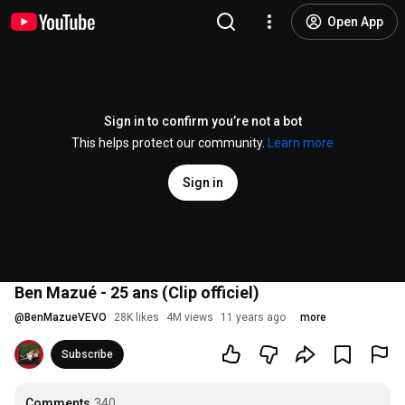
Open App
Sign in to confirm you’re not a bot
This helps protect our community.
Learn more
Sign in
Ben Mazué - 25 ans (Clip officiel)
@
BenMazueVEVO
28K likes
4M views
11 years ago
more
Subscribe
Comments
340