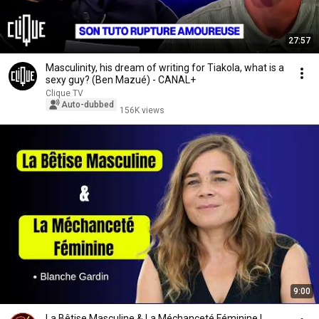
27:57
Masculinity, his dream of writing for Tiakola, what is a
sexy guy? (Ben Mazué) - CANAL+
Clique TV
Auto-dubbed
156K views
9:00
La Bêtise Masculine & La Méchanceté Féminine |