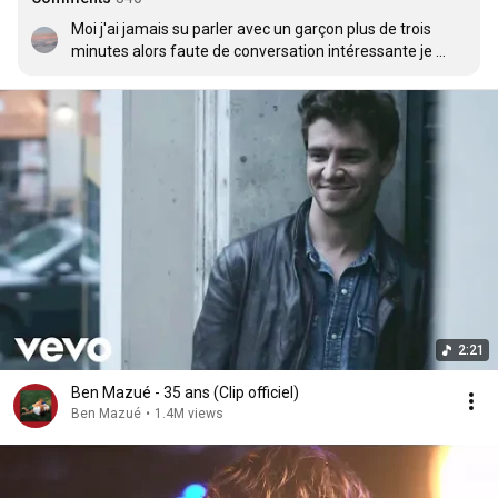
Moi j'ai jamais su parler avec un garçon plus de trois 
minutes alors faute de conversation intéressante je 
préfère laisser mon corps parler pour moi et danser. 
J'aurais bien aimé être ce genre de personne qui arrive à 
dire ce qu'elle ressent et à mener la danse rien qu'avec 
des mots...
2:21
Ben Mazué - 35 ans (Clip officiel)
Ben Mazué
•
1.4M views