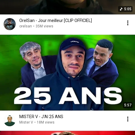
5:05
OrelSan - Jour meilleur [CLIP OFFICIEL]
orelsan
•
35M views
5:57
MISTER V - J'AI 25 ANS
Mister V
•
18M views