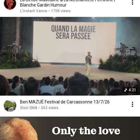
Blanche Gardin Humour
L'instant Vanne
•
170K views
4:21
Ben MAZUÉ Festival de Carcassonne 13/7/26
Sissi SMA
•
563 views