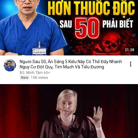
21:38
Người Sau 50, Ăn Sáng 5 Kiểu Này Có Thể Đẩy Nhanh
Nguy Cơ Đột Quỵ, Tim Mạch Và Tiểu Đường
BS. Minh Tâm 60+
New
15K views