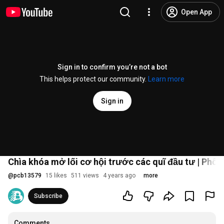
Open App
Sign in to confirm you’re not a bot
This helps protect our community.
Learn more
Sign in
Chìa khóa mở lối cơ hội trước các quĩ đầu tư | Phổ 
@
pcb13579
15 likes
511 views
4 years ago
more
Subscribe
Comments