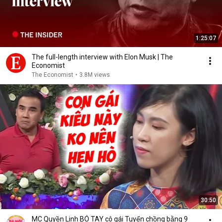
1:25:07
The full-length interview with Elon Musk | The
Economist
The Economist
•
3.8M views
30:50
MC Quyền Linh BÓ TAY cô gái Tuyển chồng bằng 9