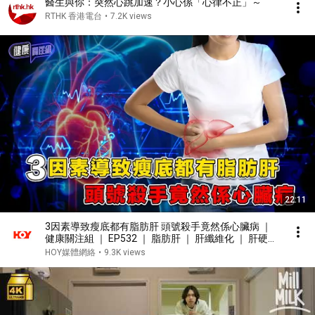
醫生與你：突然心跳加速？小心係「心律不正」～
RTHK 香港電台
•
7.2K views
22:11
3因素導致瘦底都有脂肪肝 頭號殺手竟然係心臟病 ｜
健康關注組 ｜ EP532 ｜ 脂肪肝 ｜ 肝纖維化 ｜ 肝硬化
｜ 心臟病 ｜ 黃芳雯 ｜ 麥詩敏 ｜ HOY TV 77台
HOY媒體網絡
•
9.3K views