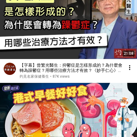
21:08
【字幕】曾繁光醫生：抑鬱症是怎樣形成的？為什麼會
轉為躁鬱症？用哪些治療方法才有效？《妙手仁心》
（2022-03-15）
灼見名家保健養生
•
87K views