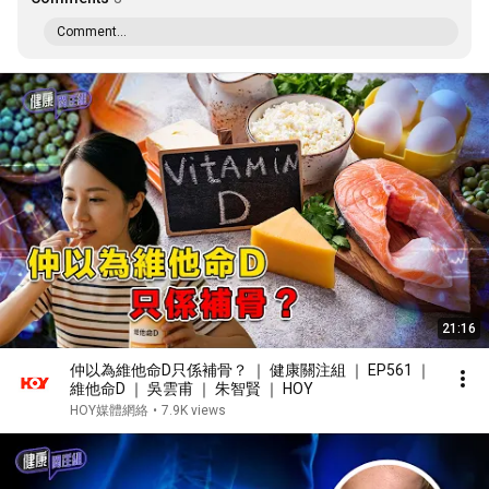
Comment...
21:16
仲以為維他命D只係補骨？ ｜ 健康關注組 ｜ EP561 ｜
維他命D ｜ 吳雲甫 ｜ 朱智賢 ｜ HOY
HOY媒體網絡
•
7.9K views