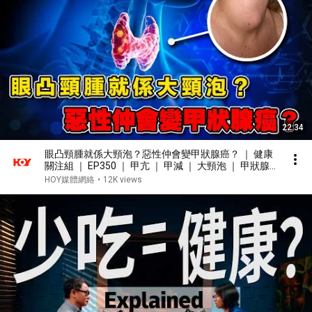
22:34
眼凸頸腫就係大頸泡？惡性仲會變甲狀腺癌？ ｜ 健康
關注組 ｜ EP350 ｜ 甲亢 ｜ 甲減 ｜ 大頸泡 ｜ 甲狀腺
結節 ｜ 甲狀腺癌 ｜ 敖嘉年 ｜ 麥詩敏 ｜ HOY TV 77台
HOY媒體網絡
•
12K views