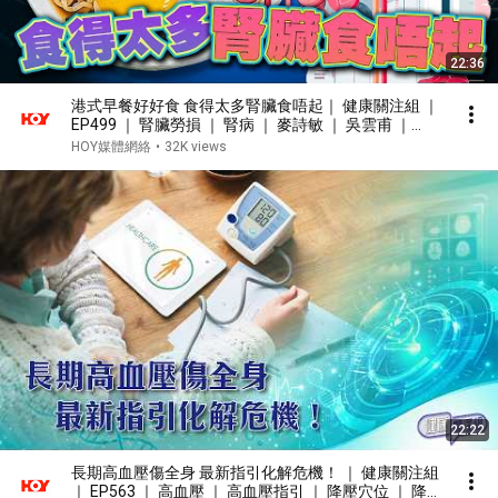
22:36
港式早餐好好食 食得太多腎臟食唔起｜ 健康關注組 ｜
EP499 ｜ 腎臟勞損 ｜ 腎病 ｜ 麥詩敏 ｜ 吳雲甫 ｜
HOY TV 77台
HOY媒體網絡
•
32K views
22:22
長期高血壓傷全身 最新指引化解危機！ ｜ 健康關注組
｜ EP563 ｜ 高血壓 ｜ 高血壓指引 ｜ 降壓穴位 ｜ 降壓