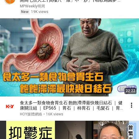
開高七倍人工 | 買樓只「燉」不「炒」 | 唱歌為圓夢 有
錢也買不到的快樂 | 陳曼娜專訪
MPWeekly明周
New
19K views
22:22
食太多一類食物會胃生石 飽飽滯滯最快幾日結石 ｜ 健
康關注組 ｜ EP565 ｜ 胃石 ｜ 柿胃石 ｜ 毛髮石 ｜ 胃
乳石 ｜ 單寧酸 ｜ 黃芳雯 ｜ 朱智賢 ｜ HOY
HOY媒體網絡
•
16K views