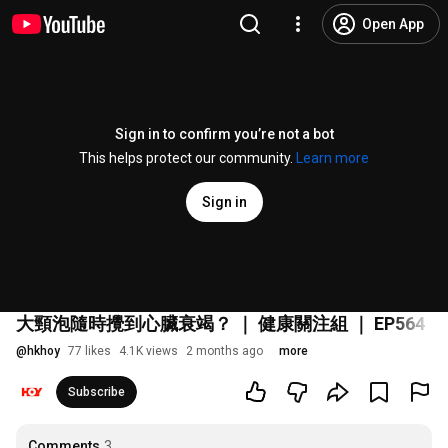
Open App
Sign in to confirm you’re not a bot
This helps protect our community.
Learn more
Sign in
大頸泡隨時攪到心臟衰竭？ ｜ 健康關注組 ｜ EP564 ｜ 
@
hkhoy
77 likes
4.1K views
2 months ago
more
Subscribe
Comments
3