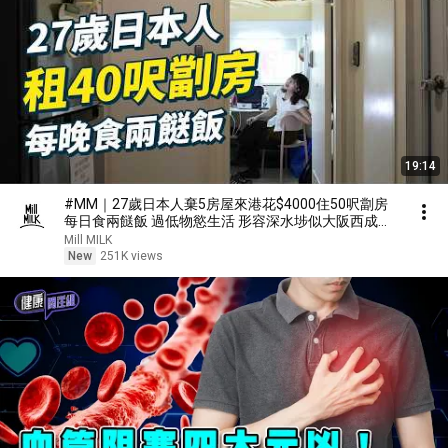
19:14
#MM｜27歲日本人棄5房屋來港花$4000住50呎劏房
每日食兩餸飯 過低物慾生活 形容深水埗似大阪西成區
｜#700萬種生活 #4K
Mill MILK
New
251K views