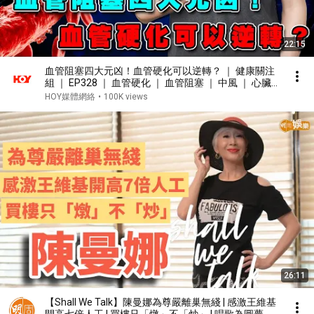
22:15
血管阻塞四大元凶！血管硬化可以逆轉？ ｜ 健康關注
組 ｜ EP328 ｜ 血管硬化 ｜ 血管阻塞 ｜ 中風 ｜ 心臟
病 ｜ 敖嘉年 ｜ 黃芳雯 ｜ HOY TV 77台
HOY媒體網絡
•
100K views
26:11
【Shall We Talk】陳曼娜為尊嚴離巢無綫 | 感激王維基