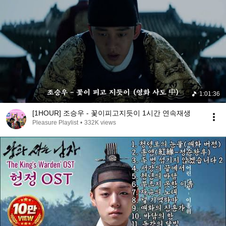
1:01:36
[1HOUR] 조승우 - 꽃이피고지듯이 1시간 연속재생
Pleasure Playlist
•
332K views