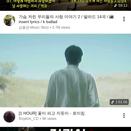
59:13
가슴 저린 우리들의 사랑 이야기 2 / 발라드 14곡 / 🎦
insert lyrics / k ballad
김봉균-Music Story
•
5.7M views
1:01:06
[1 HOUR] 꽃이 피고 지듯이 - 로이킴
RoyKim_CD
•
9K views