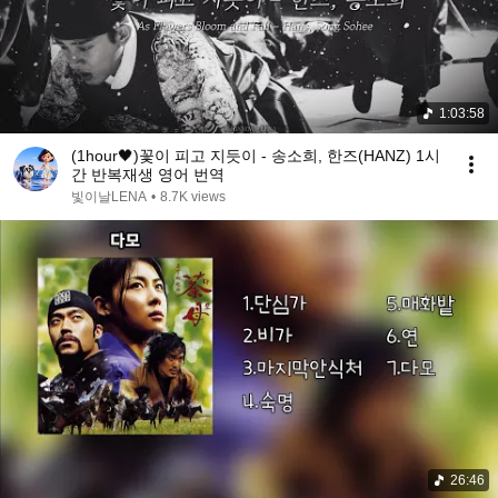
1:03:58
(1hour🖤)꽃이 피고 지듯이 - 송소희, 한즈(HANZ) 1시
간 반복재생 영어 번역
빛이날LENA
•
8.7K views
26:46