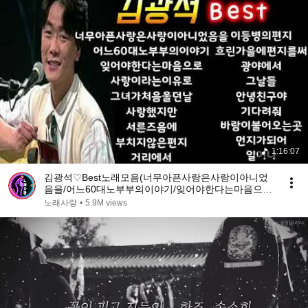
1:16:07
김광석♡Best노래모음(너무아픈사랑은사랑이아니었
음을/어느60대노부부의이야기/잊어야한다는마음으
로)
노래사랑
•
5.9M views