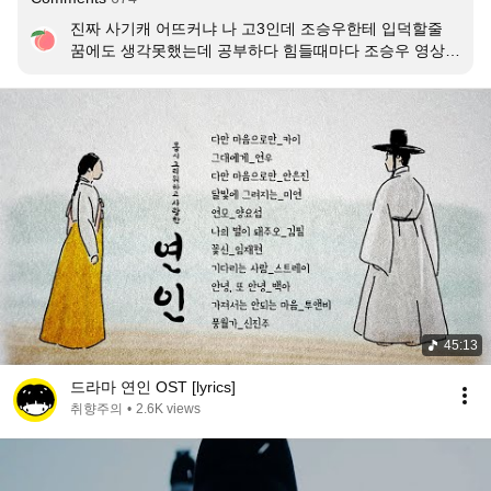
진짜 사기캐 어뜨커냐 나 고3인데 조승우한테 입덕할줄 
꿈에도 생각못했는데 공부하다 힘들때마다 조승우 영상봐
서 이제 안본영상이없다..;
45:13
드라마 연인 OST [lyrics]
취향주의
•
2.6K views