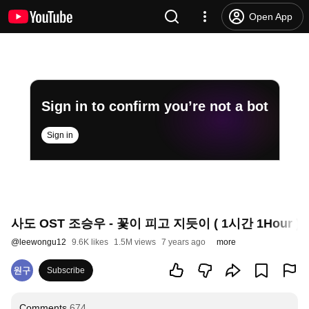
Open App
Sign in to confirm you’re not a bot
Sign in
사도 OST 조승우 - 꽃이 피고 지듯이 ( 1시간 1Hour )
@
leewongu12
9.6K likes
1.5M views
7 years ago
more
Subscribe
Comments
674