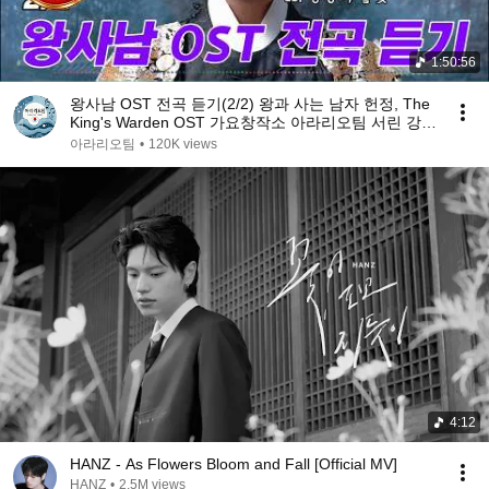
1:50:56
왕사남 OST 전곡 듣기(2/2) 왕과 사는 남자 헌정, The
King's Warden OST 가요창작소 아라리오팀 서린 강찬
강민
아라리오팀
•
120K views
4:12
HANZ - As Flowers Bloom and Fall [Official MV]
HANZ
•
2.5M views