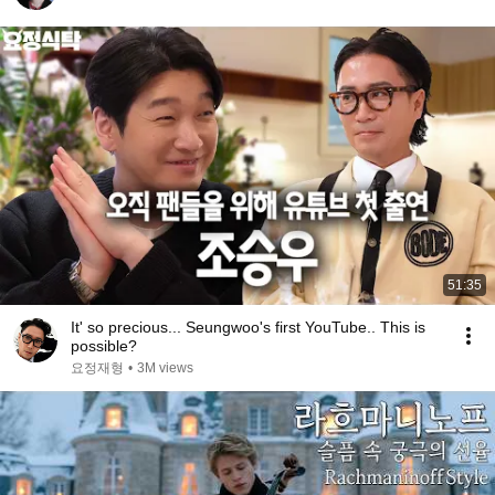
51:35
It' so precious... Seungwoo's first YouTube.. This is
possible?
요정재형
•
3M views