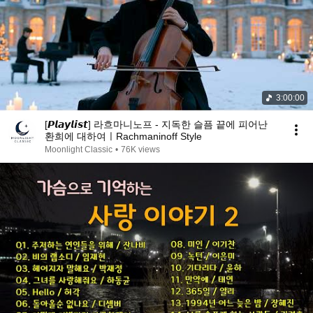
3:00:00
[𝙋𝙡𝙖𝙮𝙡𝙞𝙨𝙩] 라흐마니노프 - 지독한 슬픔 끝에 피어난
환희에 대하여ㅣRachmaninoff Style
Moonlight Classic
•
76K views