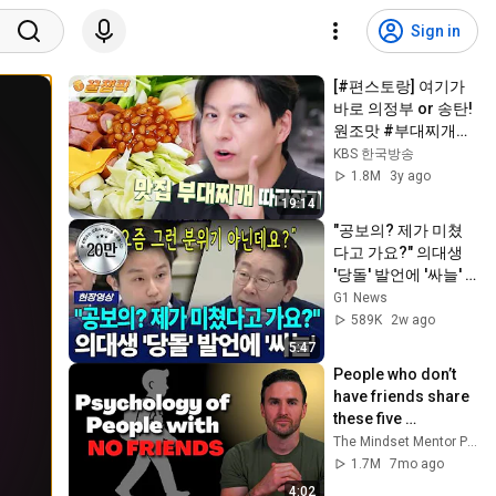
Sign in
[#편스토랑] 여기가 
바로 의정부 or 송탄! 
원조맛 #부대찌개🍲 
만드는 법 '3가지'만 
KBS 한국방송
기억하세요☝🏻❤️(ft.#
1.8M
3y ago
어남선생)
19:14
"공보의? 제가 미쳤
다고 가요?" 의대생 
'당돌' 발언에 '싸늘'  
[G1현장영상]
G1 News
589K
2w ago
5:47
People who don’t 
have friends share 
these five 
personality traits
The Mindset Mentor Podcast
1.7M
7mo ago
4:02