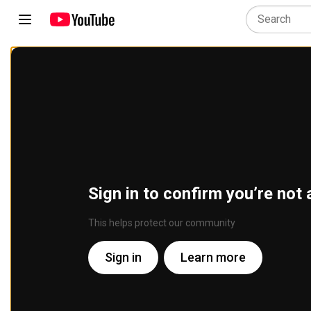
Sign in to confirm you’re not 
This helps protect our community
Sign in
Learn more