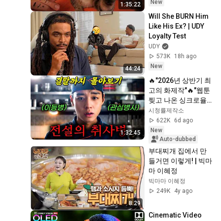
Relief
New
1:35:22
Will She BURN Him 
Like His Ex? | UDY 
Loyalty Test
UDY
573K
18h ago
New
44:24
🔥"2026년 상반기 최
고의 화제작"🔥"웹툰 
찢고 나온 싱크로율" 
맛없는 짬밥을 미슐
시청률제작소
랭 3스타로 바꿔버린 
622K
6d ago
취사병의 소름 돋는 
New
1:32:45
요리 실력!! 원작 뛰어
Auto-dubbed
넘은 명작《결말까지 
부대찌개 집에서 만
몰아보기》
들거면 이렇게! | 빅마
마 이혜정
빅마마 이혜정
249K
4y ago
8:29
Cinematic Video 