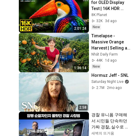
for OLED Display 
Test | 16K HDR 
240fps Dolby Vision 
8K Planet
(4K Video • 8K 
32K
3d ago
ULTRA HD TV)
New
2:01:24
Timelapse - 
Massive Orange 
Harvest | Selling at 
the Country Market
Nhất Daily Farm
44K
1d ago
New
1:36:14
Hormuz Jeff - SNL
Saturday Night Live
2.7M
2mo ago
2:58
경찰 유니폼 구매해
서 시민들 단속하던 
가짜 경찰, 실수로 사
복 경찰을 세우는데..
새벽의 뜨거움