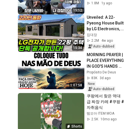
1.8M
1y ago
15:12
Unveiled: A 22-
Pyeong House Built 
by LG Electronics, 
Even Equipped with 
집대장
Solar Panels! What 
2.2M
4w ago
Happen...
Auto-dubbed
15:34
MORNING PRAYER | 
PLACE EVERYTHING 
IN GOD'S HANDS 
AND REST
Propósito De Deus
83K
3d ago
New
1:07:58
Auto-dubbed
쿠팡에서 찾은 역대
급 짜장 카레 #쿠팡 #
자취음식
템모아 ITEM MOA
2.5K
10mo ago
Shorts