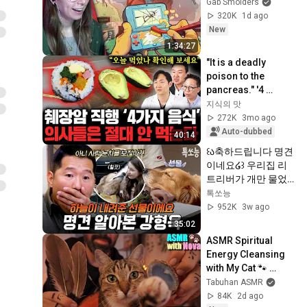
Gab Smolders
320K
1d ago
New
1:34:27
"It is a deadly 
poison to the 
pancreas." '4 
Dangerous Foods' 
지식의 맛
on the Dinner Table 
272K
3mo ago
That Double the ...
Auto-dubbed
40:14
꒰ა축하드립니다 명견
이네요໒꒱ 우리집 리
트리버가 개만 물었
던 이유💥명견 알아
톡쏘능
본 강형욱✨ | #개와
952K
3w ago
늑대의시간2 6회
35:02
ASMR Spiritual 
Energy Cleansing 
with My Cat 🐾 
Purring & Reiki for 
Tabuhan ASMR
Sleep & Stress 
84K
2d ago