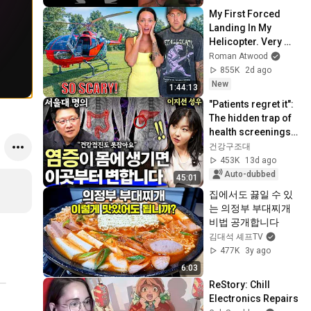
My First Forced 
Landing In My 
Helicopter. Very 
Scary Experience 
Roman Atwood
But Everyone Is 
855K
2d ago
Safe! Needs FIxed!
New
1:44:13
"Patients regret it": 
The hidden trap of 
health screenings 
discovered after 
건강구조대
treating 200,000 
453K
13d ago
peop...
Auto-dubbed
45:01
집에서도 끓일 수 있
는 의정부 부대찌개 
비법 공개합니다
김대석 셰프TV
477K
3y ago
6:03
ReStory: Chill 
Electronics Repairs