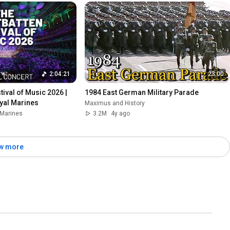
2:04:21
23:00
ival of Music 2026 | 
1984 East German Military Parade
yal Marines
Maximus and History
 Marines
3.2M
4y ago
w more