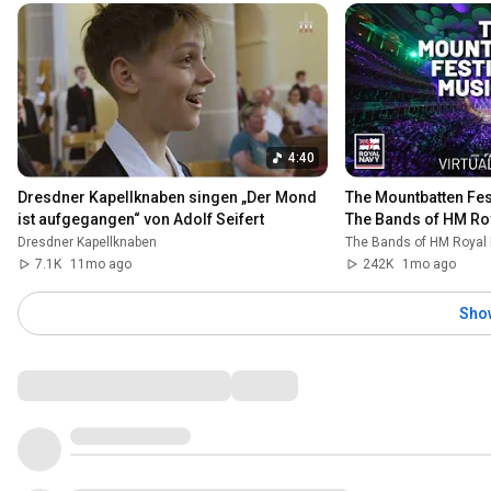
4:40
Dresdner Kapellknaben singen „Der Mond 
The Mountbatten Fest
ist aufgegangen“ von Adolf Seifert
The Bands of HM Ro
Dresdner Kapellknaben
The Bands of HM Royal
7.1K
11mo ago
242K
1mo ago
Sho
Comments