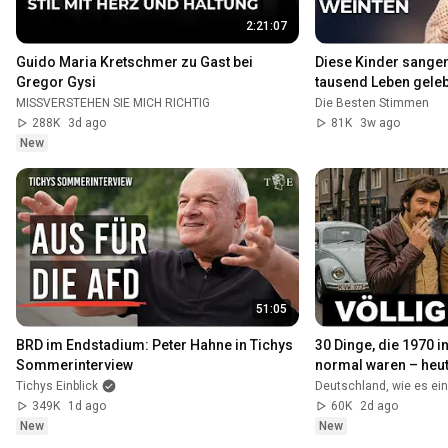
2:21:07
Guido Maria Kretschmer zu Gast bei 
Diese Kinder sangen, 
Gregor Gysi
tausend Leben gelebt
[4K]
MISSVERSTEHEN SIE MICH RICHTIG
Die Besten Stimmen
288K
3d ago
81K
3w ago
New
51:05
BRD im Endstadium: Peter Hahne in Tichys 
30 Dinge, die 1970 in
Sommerinterview
normal waren – heut
Tichys Einblick
Deutschland, wie es ei
349K
1d ago
60K
2d ago
New
New