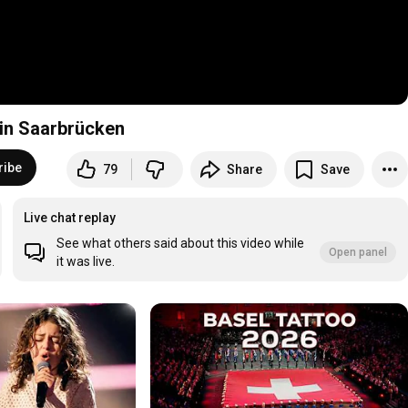
 in Saarbrücken
ribe
79
Share
Save
Live chat replay
See what others said about this video while
Open panel
it was live.