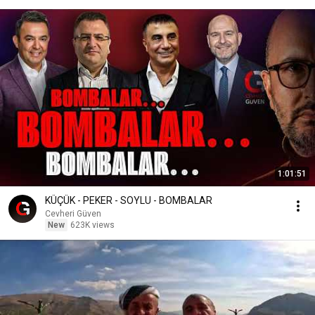
1:01:51
KÜÇÜK - PEKER - SOYLU - BOMBALAR
Cevheri Güven
New
623K views