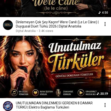
4:50
Dinlemeyen Çok Şey Kaçırır! Were Canê (Le Le Câne) |
Duygusal Düet Türkü 2026 | Dijital Anatolia
Dijital Anatolia
•
3.4K views
30:19
UNUTULMADAN DİNLENMESİ GEREKEN 8 DAMAR
TÜRKÜ | Elektro Bağlama Türküleri