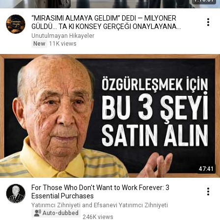
“MIRASIMI ALMAYA GELDIM” DEDI — MILYONER
GÜLDÜ… TA KI KONSEY GERÇEĞI ONAYLAYANA
KADAR
Unutulmayan Hikayeler
New
11K views
47:41
For Those Who Don't Want to Work Forever: 3
Essential Purchases
Yatırımcı Zihniyeti and Efsanevi Yatırımcı Zihniyeti
Auto-dubbed
246K views