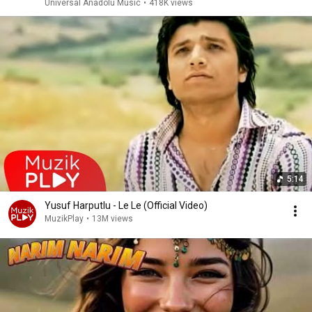
Universal Anadolu Music
•
418K views
5:14
Yusuf Harputlu - Le Le (Official Video)
MuzikPlay
•
13M views