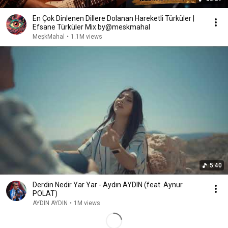
En Çok Dinlenen Dillere Dolanan Hareketli Türküler |
Efsane Türküler Mix by@meskmahal
MeşkMahal
•
1.1M views
5:40
Derdin Nedir Yar Yar - Aydın AYDIN (feat. Aynur
POLAT)
AYDIN AYDIN
•
1M views