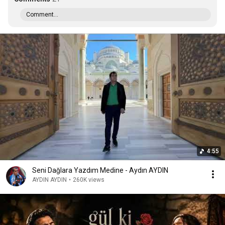
Comment...
4:55
Seni Dağlara Yazdım Medine - Aydın AYDIN
AYDIN AYDIN
•
260K views