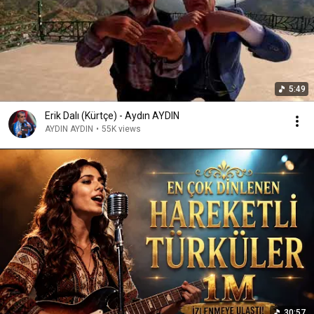
5:49
Erik Dalı (Kürtçe) - Aydın AYDIN
AYDIN AYDIN
•
55K views
30:57