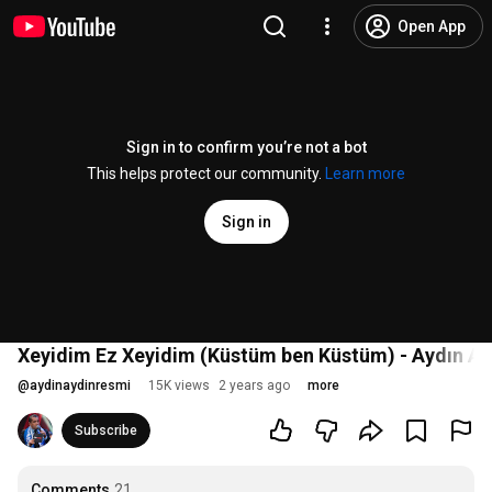
Open App
Sign in to confirm you’re not a bot
This helps protect our community.
Learn more
Sign in
Xeyidim Ez Xeyidim (Küstüm ben Küstüm) - Aydın AY
@
aydinaydinresmi
15K views
2 years ago
more
Subscribe
Comments
21