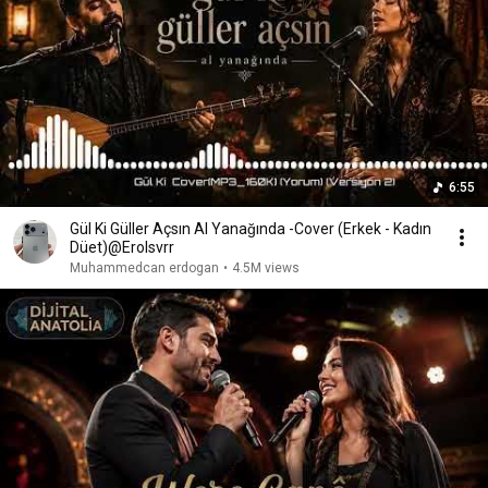
6:55
Gül Ki Güller Açsın Al Yanağında -Cover (Erkek - Kadın
Düet)@Erolsvrr
Muhammedcan erdogan
•
4.5M views