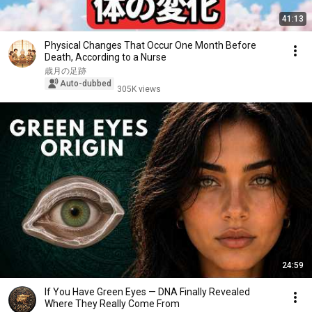
41:13
Physical Changes That Occur One Month Before
Death, According to a Nurse
歳月の足跡
Auto-dubbed
305K views
24:59
If You Have Green Eyes — DNA Finally Revealed
Where They Really Come From