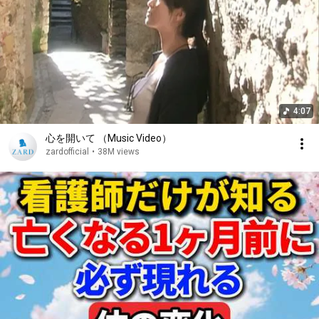
4:07
心を開いて （Music Video）
zardofficial
•
38M views