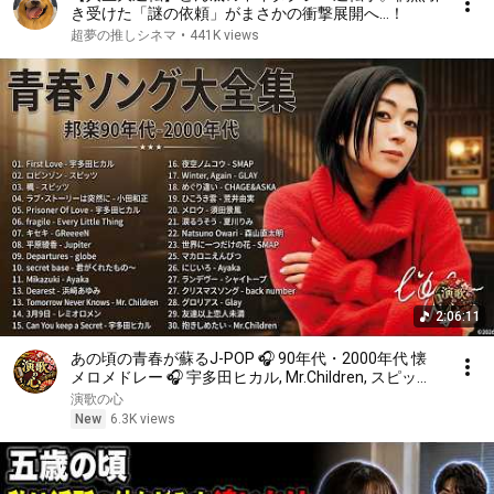
き受けた「謎の依頼」がまさかの衝撃展開へ…！
超夢の推しシネマ
•
441K views
2:06:11
あの頃の青春が蘇るJ-POP 🎧 90年代・2000年代 懐
メロメドレー 🎧 宇多田ヒカル, Mr.Children, スピッツ,
aiko, GReeeeN
演歌の心
New
6.3K views