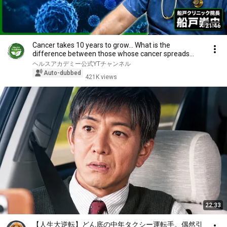
21:46
Cancer takes 10 years to grow... What is the
difference between those whose cancer spreads
and th...
ヘルスアカデミー公式YTチャンネル
Auto-dubbed
421K views
22:33
【人生大逆転】どん底の中年タクシー運転手。偶然引