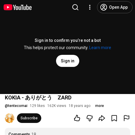
Open App
Sign in to confirm you’re not a bot
This helps protect our community.
Learn more
Sign in
KOKIA - ありがとう ZARD
@
tentecomai
129 likes
162K views
18 years ago
more
Subscribe
Comments
18