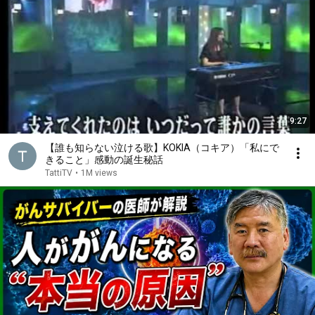
9:27
【誰も知らない泣ける歌】KOKIA（コキア）「私にで
きること」感動の誕生秘話
TattiTV
•
1M views