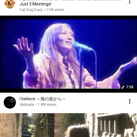
Just 3 Meetings!
Cat Dog Diary
•
11M views
7:58
I believe ～海の底から～
daikoala
•
1.8M views