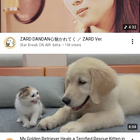
4:32
ZARD DANDAN心魅かれてく ／ ZARD Ver.
Star Break ON AIR -beta-
•
1M views
6:04
My Golden Retriever Heals a Terrified Rescue Kitten in