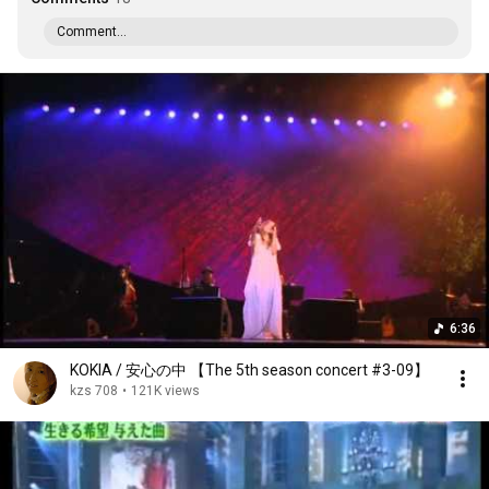
Comment...
6:36
KOKIA / 安心の中 【The 5th season concert #3-09】
kzs 708
•
121K views