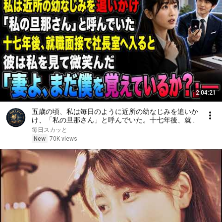
2:04:21
五歳の頃、私は毎日のように近所の幼なじみを追いか
け、「私の旦那さん」と呼んでいた。十七年後、就職
面接で社長室へ入ると、彼は私を見て微笑んだ。「妻
毎日スカッと
よ、まだ僕を覚えているか？」――
New
70K views