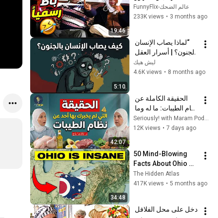
صرخ ضحك 😂🎬
FunnyFlix-عالم الضحك
233K views
•
3 months ago
19:46
“لماذا يصاب الإنسان 
بالجنون؟ | أسرار العقل 
البشري والفوضى 
ليش هيك
الداخلية”Why Do 
4.6K views
•
8 months ago
People Go Insane? | 
5:10
The
الحقيقة الكاملة عن 
نظام الطيبات: ما له وما 
عليه! | د. ناتاشا باج
Seriously! with Maram Podcast عن جد! مع مرام
12K views
•
7 days ago
42:07
50 Mind-Blowing 
Facts About Ohio 
You Didn’t Know
The Hidden Atlas
417K views
•
5 months ago
34:48
دخل على محل الفلافل 