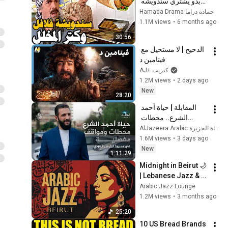
بدو يشتري سندويشه 
وقعد يتشرط على 
حمادة دراما-Hamada Drama
صاحب المحل اشكال 
1.1M views
•
6 months ago
الوان وكلو بعشر ليرات!
30:56
😂
الدحيح | لا مستحيل مع 
فيتامين د
AJ+ كبريت
1.2M views
•
2 days ago
New
28:20
المقابلة | حياة أحمد 
الشرع.. محطات 
ومواقف مفصلية في 
AlJazeera Arabic قناة الجزيرة
مسيرة الرئيس السوري
1.6M views
•
3 days ago
New
1:11:29
Midnight in Beirut 🌙 
| Lebanese Jazz & 
Oud Melodies for 
Arabic Jazz Lounge
Relaxation & Deep 
1.2M views
•
3 months ago
Focus
25:20
10 US Bread Brands 