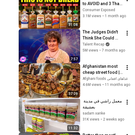
to AVOID and 3 That 
Are Actually Safe
Consumer Exposed
3.1M views
•
1 month ago
31:08
The Judges Didn't 
Think She Could 
Sing... But Then She 
Talent Recap
Opened Her Mouth!
5M views
•
7 months ago
7:57
Afghanistan most 
cheap street food | 
Kabuli pulao | 
Afghani foods غذاهای افغانی
biryani | Roasted 
4.6M views
•
11 months ago
chicken | street food
37:09
معمل راشي في مدينة 
بعشيقة
sadam xanke
31K views
•
2 weeks ago
11:32