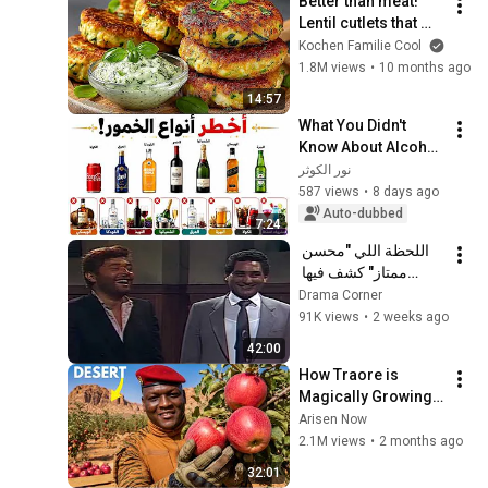
Better than meat! 
Lentil cutlets that my 
90-year-old aunt 
Kochen Familie Cool
eats daily for strong 
1.8M views
•
10 months ago
bones 💪🌱
14:57
What You Didn't 
Know About Alcohol 
in Islam | Is Cola 
نور الكوثر
Halal? The Truth 
587 views
•
8 days ago
About Whiskey, 
Auto-dubbed
7:24
Vodka, and ...
اللحظة اللي "محسن 
ممتاز" كشف فيها 
حقيقة رأفت الهجان🔥
Drama Corner
💥 ذكاء عبقري في 
91K views
•
2 weeks ago
التحقيق
42:00
How Traore is 
Magically Growing 
Real Apples in  
Arisen Now
Desert?
2.1M views
•
2 months ago
32:01