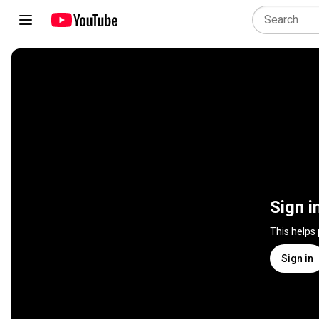
Sign i
This helps
Sign in