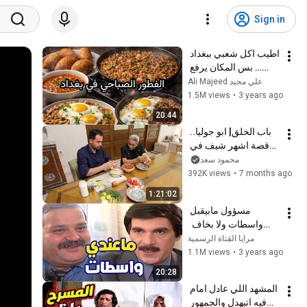
Sign in
اطيب اكل شعبي ببغداد 
… بس المكان يرفع 
الحواجب !!
Ali Majeed علي مجيد
1.5M views
•
3 years ago
20:44
باب الخلق| ابو جوليا.. 
قصة اشهر شيف في 
الوطن العربي.. ازاي 
محمود سعد
في لحظة خسر 
392K views
•
7 months ago
مكاسب بآلاف 
1:21:02
الدولارات!
مسؤول مابيقبل 
واسطات ولا بخاف  
شوفو شو عمل بالاخير
مرايا القناة الرسمية
1.1M views
•
3 years ago
20:28
المشهد اللي عادل امام 
فيه اتبهدل والجمهور 