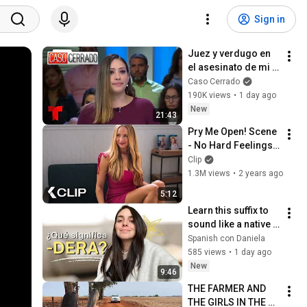
Sign in
Juez y verdugo en 
el asesinato de mi 
esposo ⚰️👱🏻‍♀️😎 | 
Caso Cerrado
Caso Cerrado 
190K views
•
1 day ago
Capítulo Completo
New
21:43
Pry Me Open! Scene 
- No Hard Feelings 
(2023)
Clip
1.3M views
•
2 years ago
5:12
Learn this suffix to 
sound like a native 
Spanish speaker | 
Spanish con Daniela
Comprehensible 
585 views
•
1 day ago
input in Spanish
New
9:46
THE FARMER AND 
THE GIRLS IN THE 