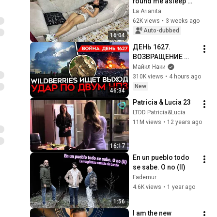
found me asleep 
and this happened
La Arianita
62K views
•
3 weeks ago
Auto-dubbed
16:04
ДЕНЬ 1627. 
ВОЗВРАЩЕНИЕ 
БЕНЗИНОВОГО 
Майкл Наки
КРИЗИСА/ ПУТИН 
310K views
•
4 hours ago
БОИТСЯ ДРОНОВ/ 
New
46:34
РОССИЯН 
Patricia & Lucia 23
ЗАКОЛЕБАЛА 
LTDD Patricia&Lucia
ВОЙНА/ ГОРЯТ НПЗ
11M views
•
12 years ago
16:17
En un pueblo todo 
se sabe. O no (II)
Fademur
4.6K views
•
1 year ago
1:56
I am the new 