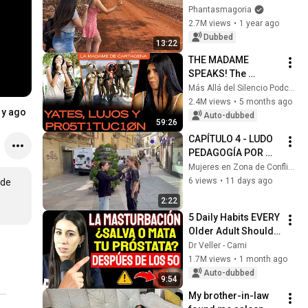
TRUCK
Phantasmagoria
2.7M views
•
1 year ago
Dubbed
13:22
THE MADAME 
SPEAKS! The 
forbidden secrets 
Más Allá del Silencio Podcast
of the mega-parties 
2.4M views
•
5 months ago
1y ago
on yachts that 
Auto-dubbed
59:26
rocked Cartagena
CAPÍTULO 4 - LUDO 
PEDAGOGÍA POR 
UNA CULTURA DE 
Mujeres en Zona de Conflicto
PAZ EN 
6 views
•
11 days ago
de 
EXTREMADURA. 
2:22
FASE II
5 Daily Habits EVERY 
Older Adult Should 
Adopt to Protect the 
Dr Veller - Cami
Prostate
1.7M views
•
1 month ago
Auto-dubbed
9:54
My brother-in-law 