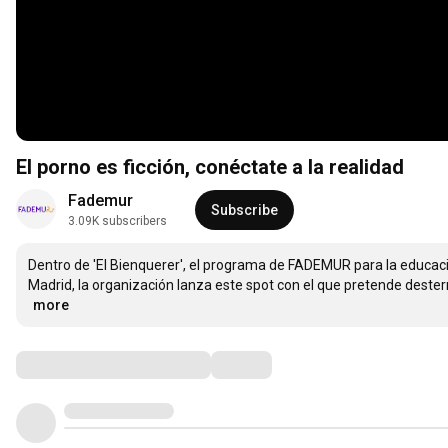
El porno es ficción, conéctate a la realidad
Fademur
Subscribe
3.09K subscribers
Dentro de 'El Bienquerer', el programa de FADEMUR para la educació
…
more
Comments