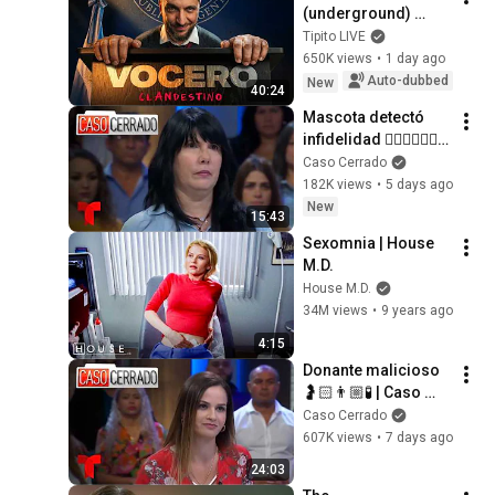
(underground) 
PRESIDENTIAL 
Tipito LIVE
SPOKESPERSON
650K views
•
1 day ago
Auto-dubbed
New
40:24
Mascota detectó 
infidelidad 🧑🏻‍❤️‍💋‍👩🏻
🐷👦🏻 | Caso 
Caso Cerrado
Cerrado Capítulo 
182K views
•
5 days ago
Completo
New
15:43
Sexomnia | House 
M.D.
House M.D.
34M views
•
9 years ago
4:15
Donante malicioso 
🤰🏻👨🏼🧪 | Caso 
Cerrado Capítulo 
Caso Cerrado
Completo
607K views
•
7 days ago
24:03