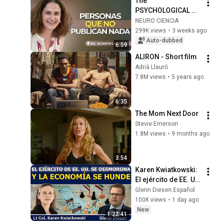
The 
PSYCHOLOGICAL 
meaning behind 
NEURO CIENCIA
those who prefer 
299K views
•
3 weeks ago
SILENCE over 
Auto-dubbed
6:59
EXPOSURE
ALIRON - Short film
Adrià Llauró
7.8M views
•
5 years ago
6:35
The Mom Next Door
Stevie Emerson
1.8M views
•
9 months ago
3:54
Karen Kwiatkowski: 
El ejército de EE. UU. 
se desmorona y la 
Glenn Diesen Español
economía se hunde
100K views
•
1 day ago
New
1:22:41