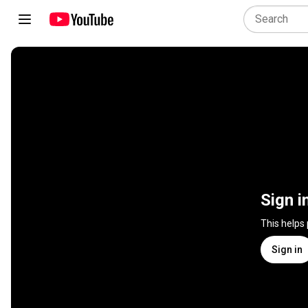
Sign i
This helps
Sign in