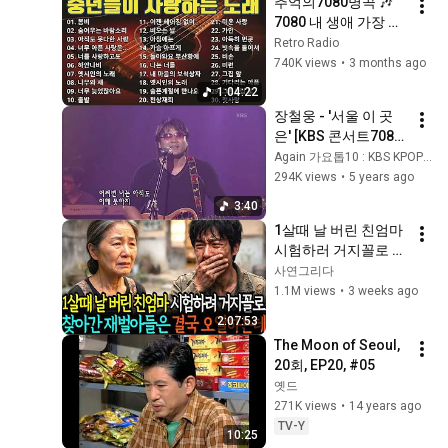
추억의7080명곡 🎶 
7080 내 생애 가장 아
름다운 추억 🎶 광고 
Retro Radio
없는 7080 좋은노래 
740K views
•
3 months ago
37곡 모음
1:04:22
장철웅 - '서울 이 곳
은' [KBS 콘서트7080, 
20060819] | Jang 
Again 가요톱10 : KBS KPOP Classic
Chul Woong
294K views
•
5 years ago
3:40
1살때 날 버린 친엄마 
시험하러 거지꼴로 갔
더니 아들인줄 모르고 
사연그리다
절뚝거리며 한 말이.. 
1.1M views
•
3 weeks ago
ㅣ노후사연ㅣ오디오
2:07:53
북ㅣ감동사연ㅣ사연
The Moon of Seoul, 
라디오
20회, EP20, #05
옛드
271K views
•
14 years ago
TV-Y
10:25