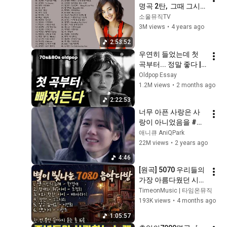
명곡 2탄,  그때 그시
절의 추억의 발라드 
소울뮤직TV
여행,  잔잔하면서도 
3M views
•
4 years ago
슬픈 감동의 발라드와 
2:53:52
리드미컬한 발라드의 
우연히 들었는데 첫 
조합, 보고듣는 소울
곡부터... 정말 좋다 | 
뮤직TV
7080 추억의 올드 팝
Oldpop Essay
송 모음 Old Pop 
1.2M views
•
2 months ago
Song Playlist
2:22:53
너무 아픈 사랑은 사
랑이 아니었음을 #박
새별
애니큐 AniQPark
22M views
•
2 years ago
4:46
[원곡] 5070 우리들의 
가장 아름다웠던 시
절... 전주만 들어도 설
TimeonMusic | 타임온뮤직
레는 7080 음악다방 
193K views
•
4 months ago
명곡 모음
1:05:57