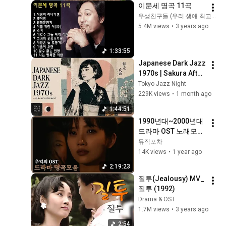
이문세 명곡 11곡
우생친구들 (우리 생애 최고의 친구들)
5.4M views
•
3 years ago
1:33:55
Japanese Dark Jazz 
1970s | Sakura After 
Midnight
Tokyo Jazz Night
229K views
•
1 month ago
1:44:51
1990년대~2000년대 
드라마 OST 노래모음
｜추억의 발라드 인기
뮤직포차
가요 히트곡 뮤비 모
14K views
•
1 year ago
음｜안재욱 김민종 이
2:19:23
승철 김범수 백지영 
질투(Jealousy) MV_
박효신 서영은 🎧 광
질투 (1992)
고없는 명곡 연속듣기
Drama & OST
1.7M views
•
3 years ago
2:54