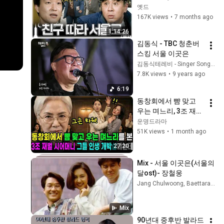
아보기 | 상경한 최민
옛드
식은 친구 한석규에게 
167K views
•
7 months ago
취업 사기를 당하고, 
1:14:26
그를 붙잡게 되는데... 
김동식 - TBC 청춘버
MBC940108방송
스킹 서울 이곳은
김동식테레비 - Singer Songwriter's life
7.8K views
•
9 years ago
6:19
동창회에서 뺨 맞고 
우는 며느리, 3조 재벌 
시어머니 전화한통에 
운명드라마
그들 인생은 개박살났
51K views
•
1 month ago
습니다  감동사연｜인
27:20
생사연｜반전드라마
｜오디오북
Mix - 서울 이곳은(서울의 
달ost)- 장철웅
Jang Chulwoong, Baettaragi, 유상록, and more
Mix
90년대 중후반 발라드 