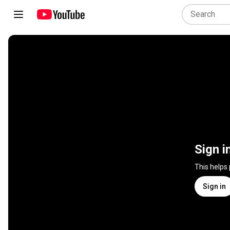
Sign i
This helps
Sign in