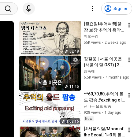
Sign in
[월요일l추억여행]꿀
잠 보장 추억의 음악
방송 .......이종환의 밤
이오공감
의 디스크쇼 복원 🎙신
55K views
•
2 weeks ago
청곡과 사연이 있는 
52:48
방송
장철웅 | 서울 이곳은 
(서울의 달 OST) | 3곡 
연속듣기
많죽해
6.5K views
•
4 months ago
11:45
**60,70,80,추억의 올
드 팝송 //exciting old 
pop songs
신나는 올드 팝송
928 views
•
1 day ago
New
1:08:16
[#서울의달/Moon of 
the Seoul] 1~3회 몰