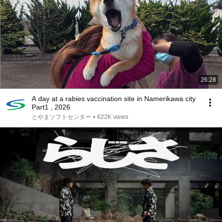
26:28
A day at a rabies vaccination site in Namerikawa city
Part1 , 2026
とやまソフトセンター
•
622K views