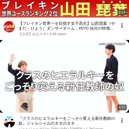
9:18
【ブレイキン世界一を目指す女子高生】山田琵葉（や
まだ・ひよう）ダンサーネーム：HIYO 自分の特徴を
生かした独創的なダンスでユースオリンピック優勝を
【公式】みなスポ
•
6.9K views
目指す！【みなスポ】
8:37
『クラスのヒエラルキーをごっそり変える新任教師の
奴』ジャルジャルのネタのタネ
【JARUJARUTOWER】