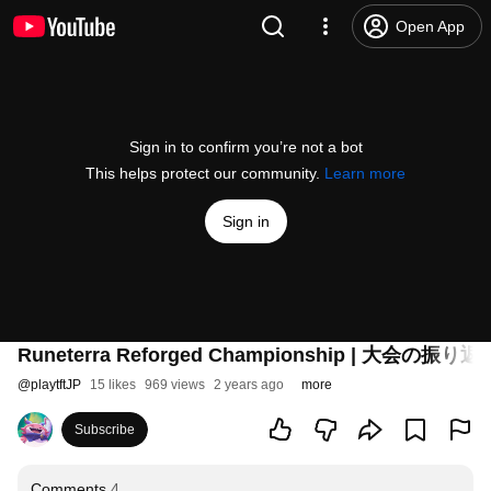
Open App
Sign in to confirm you’re not a bot
This helps protect our community.
Learn more
Sign in
Runeterra Reforged Championship | 大会
@
playtftJP
15 likes
969 views
2 years ago
more
Subscribe
Comments
4