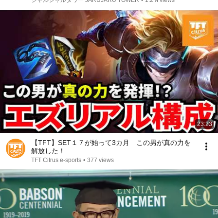
ジャルジャルタワー JARUJARU TOWER
•
1.2M views
23:23
【TFT】SET１７が始って3カ月 この男が真の力を
解放した！
TFT Citrus e-sports
•
377 views