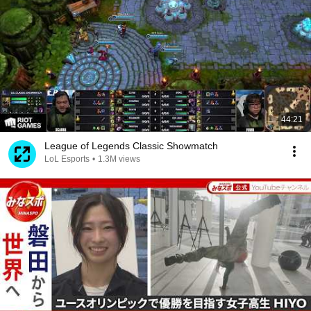
44:21
League of Legends Classic Showmatch
LoL Esports
•
1.3M views