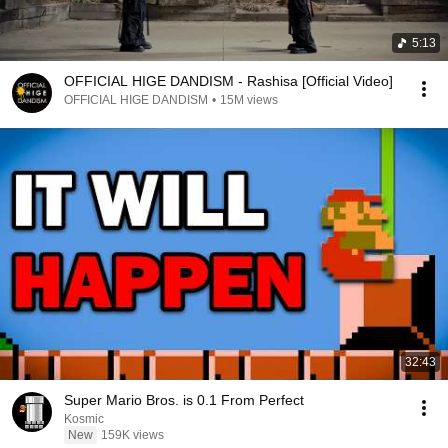
5:13
OFFICIAL HIGE DANDISM - Rashisa [Official Video]
OFFICIAL HIGE DANDISM
•
15M views
32:43
Super Mario Bros. is 0.1 From Perfect
Kosmic
New
159K views