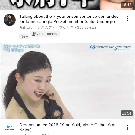
16:42
Talking about the 7-year prison sentence demanded
for former Jungle Pocket member Saito [Undergro...
丸山ゴンザレスのディープな世界
•
313K views
Auto-dubbed
New
13:54
Dreams on Ice 2026 (Yuna Aoki, Mone Chiba, Ami
Nakai)