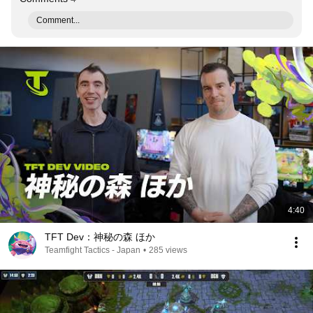
Comment...
4:40
TFT Dev：神秘の森 ほか
Teamfight Tactics - Japan
•
285 views