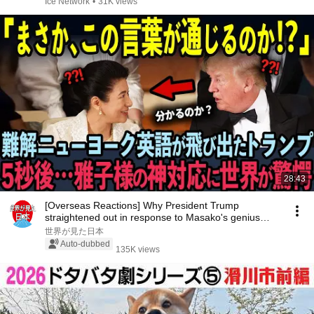
Ice Network
•
31K views
28:43
[Overseas Reactions] Why President Trump
straightened out in response to Masako's genius
language...
世界が見た日本
Auto-dubbed
135K views