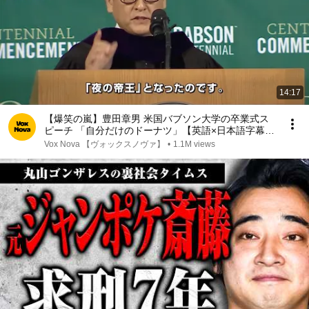
14:17
【爆笑の嵐】豊田章男 米国バブソン大学の卒業式ス
ピーチ 「自分だけのドーナツ」【英語×日本語字幕】
TOYOTA トヨタ自動車
Vox Nova 【ヴォックスノヴァ】
•
1.1M views