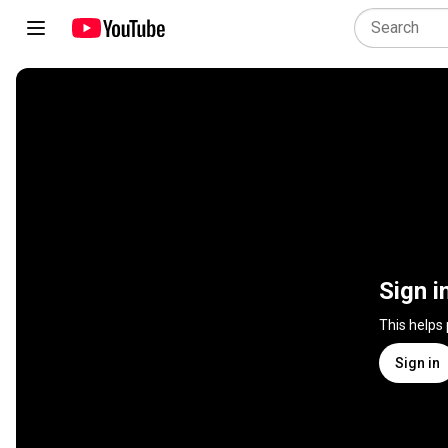
Sign i
This helps
Sign in