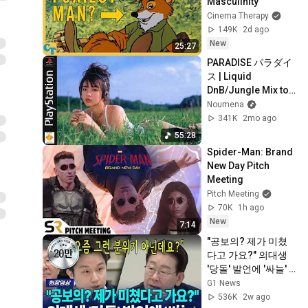
Masculinity
Cinema Therapy
149K
2d ago
New
25:27
PARADISE パラダイ
ス | Liquid 
DnB/Jungle Mix to 
Relax & Focus
Noumena
341K
2mo ago
55:28
Spider-Man: Brand 
New Day Pitch 
Meeting
Pitch Meeting
70K
1h ago
New
7:14
"공보의? 제가 미쳤
다고 가요?" 의대생 
'당돌' 발언에 '싸늘'  
[G1현장영상]
G1 News
536K
2w ago