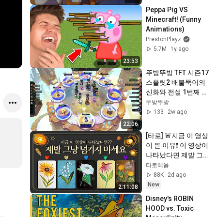
Peppa Pig VS 
Minecraft! (Funny 
Animations)
PrestonPlayz
5.7M
1y ago
23:53
뚜방뚜방 TFT 시즌17 
스플릿2 배불뚝이의 
신화와 전설 1번째 게
임 녹화 2026 07 16 
뚜방뚜방
23 05 38 375
133
2w ago
22:06
[타로] 🚨지금 이 영상
이 뜬 이유❗️ 이 영상이 
나타났다면 제발 그
냥 넘기지 마세요⚠️ 
타로혜윰
(feat.이 메시지 무시
88K
2d ago
하지 마세요🧿절대 
New
2:11:08
우연이 아닙니다🚫금
Disney's ROBIN 
전•일•학업•관계까지 
HOOD vs. Toxic 
몽땅💥)