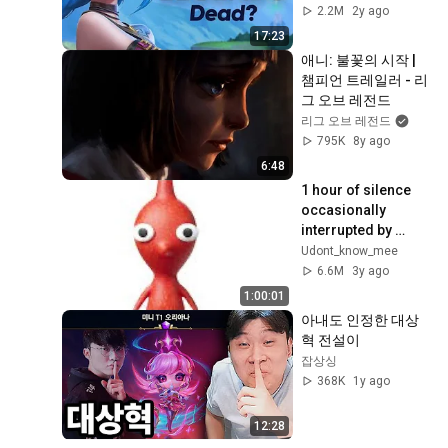
2.2M
2y ago
17:23
애니: 불꽃의 시작 | 
챔피언 트레일러 - 리
그 오브 레전드
리그 오브 레전드
795K
8y ago
6:48
1 hour of silence 
occasionally 
interrupted by 
Pikmin
Udont_know_mee
6.6M
3y ago
1:00:01
아내도 인정한 대상
혁 전설이
잡상싱
368K
1y ago
12:28