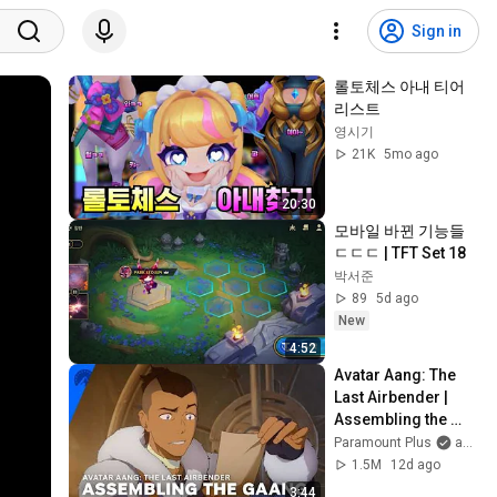
Sign in
롤토체스 아내 티어
리스트
영시기
21K
5mo ago
20:30
모바일 바뀐 기능들
ㄷㄷㄷ | TFT Set 18
박서준
89
5d ago
New
4:52
Avatar Aang: The 
Last Airbender | 
Assembling the 
Gaang | 
Paramount Plus
and Avatar Legends
Paramount+
1.5M
12d ago
3:44