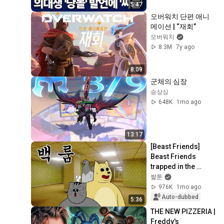
5:47
오버워치 단편 애니
메이션 | “재회”
오버워치
8.3M
7y ago
8:09
군체의 심장
승상싱
648K
1mo ago
13:17
[Beast Friends] 
Beast Friends 
trapped in the 
Backrooms
짤툰
976K
1mo ago
Auto-dubbed
5:36
THE NEW PIZZERIA | 
Freddy's 