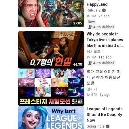
HappyLand
Rubius Z
2M
2d ago
New
37:05
Auto-dubbed
Why do people in 
Tokyo live in places 
like this instead of a 
real home?
히시월드
1M
11d ago
Auto-dubbed
44:38
역대 프레스티지 미
니 전략가 처형모션 
모음
영시기
64K
1y ago
2:02
League of Legends 
Should Be Dead By 
Now
Going Indie