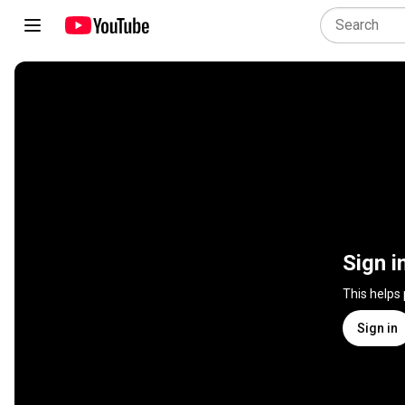
Sign i
This helps
Sign in