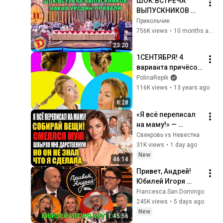
ШОК:ВСТРЕЧА 
история ｜ Аудио 
ВЫПУСКНИКОВ 
рассказ.
КАКИХ УРОДИН 
Прикольчик
ПРИВЕЛИ
756K views
•
10 months ago
23:20
1СЕНТЯБРЯ! 4 
варианта причёсок 
на КАЖДЫЙ день - 
PolinaRepik
КОЛОСОК!
116K views
•
13 years ago
8:28
«Я всё переписал 
на маму!» — 
смеялся муж. Но 
Свекровь vs Невестка
он забыл об одной 
31K views
•
1 day ago
важной детали
New
46:14
Привет, Андрей! 
Юбилей Игоря 
Крутого 01.08.2026
Francesca.San.Domingo
245K views
•
5 days ago
New
1:45:56