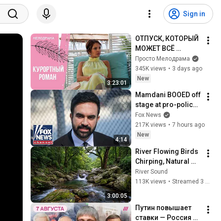
Sign in
ОТПУСК, КОТОРЫЙ 
МОЖЕТ ВСЁ 
ИЗМЕНИТЬ! 
Просто Мелодрама
Курортный роман. 
345K views
•
3 days ago
Все серии
New
3:23:01
Mamdani BOOED off 
stage at pro-police 
event
Fox News
217K views
•
7 hours ago
New
4:14
River Flowing Birds 
Chirping, Natural 
Forest Sounds for 
River Sound
Sleeping, 
113K views
•
Streamed 3 months ago
Relaxation, and 
3:00:05
Mental Clarity #32
Путин повышает 
ставки — Россия 