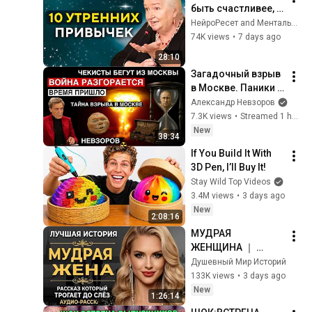
быть счастливее, 
начни день с этих 
НейроРесет and Ментальное Долголетие
10 привычек | 
74K views
•
7 days ago
Татьяна 
28:10
Черниговская
Загадочный взрыв 
в Москве. Паники 
нет. В бункере - 
Александр Невзоров
прекрасное 
7.3K views
•
Streamed 1 hour ago
настроение. 
New
38:34
Страшно бояться. 
If You Build It With 
Колобок.
3D Pen, I’ll Buy It!
Stay Wild Top Videos
3.4M views
•
3 days ago
New
2:08:16
МУДРАЯ 
ЖЕНЩИНА ｜ 
Рассказ, который 
Душевный Мир Историй
трогает до 
133K views
•
3 days ago
глубины души. 
New
1:26:14
Очень сильная 