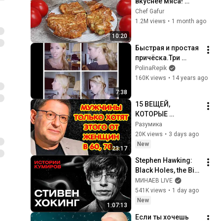
вкуснее мяса! 
Мало кто знает 
Chef Gafur
секрет! Бабушка 
1.2M views
•
1 month ago
научила готовить 
10:20
рецепт за 15 минут
Быстрая и простая 
причёска.Три 
варианта хвоста.
PolinaRepik
160K views
•
14 years ago
7:38
15 ВЕЩЕЙ, 
КОТОРЫЕ 
МУЖЧИНЫ ХОТЯТ 
Разумика
ОТ ЖЕНЩИНЫ 
20K views
•
3 days ago
ПОСЛЕ 60–70 ЛЕТ  
New
23:17
Михаил 
Stephen Hawking: 
Лабковский
Black Holes, the Big 
Bang, and the End of 
МИНАЕВ LIVE
the Universe / Idol 
541K views
•
1 day ago
Stories / MINAEV
New
1:07:13
Если ты хочешь 