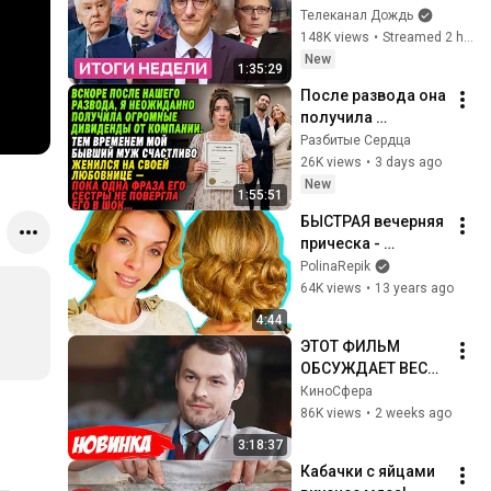
горит. ФСБ берет 
Телеканал Дождь
власть. Агония 
148K views
•
Streamed 2 hours ago
WIldberries. Снимут 
New
1:35:29
ли «Яблоко»?
После развода она 
получила 
миллионы — на 
Разбитые Сердца
свадьбе бывшего 
26K views
•
3 days ago
мужа его сестра 
New
1:55:51
раскрыла правду
БЫСТРАЯ вечерняя 
прическа - 
ПРАЗДНИЧНАЯ 
PolinaRepik
причёска
64K views
•
13 years ago
4:44
ЭТОТ ФИЛЬМ 
ОБСУЖДАЕТ ВЕСЬ 
ИНТЕРНЕТ! 
КиноCфера
СМОТРЕТЬ ВСЕМ! | 
86K views
•
2 weeks ago
Мой милый 
3:18:37
найденыш
Кабачки с яйцами 