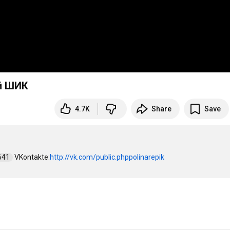
й ШИК
4.7K
Share
Save
41  
 VKontakte:
http://vk.com/public.phppolinarepik