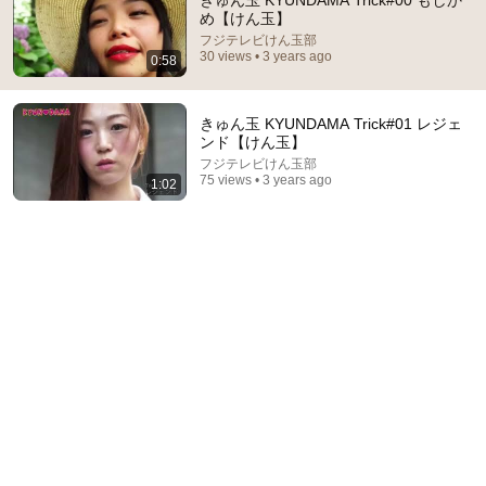
きゅん玉 KYUNDAMA Trick#00 もしか
め【けん玉】
Comment...
フジテレビけん玉部
30 views • 3 years ago
0:58
きゅん玉 KYUNDAMA Trick#01 レジェ
ンド【けん玉】
フジテレビけん玉部
75 views • 3 years ago
1:02
22:33
Is It Really Impossible To Pull Apart Two Interleaved
Phone Books? | MythBusters
MythBusters
•
807K views