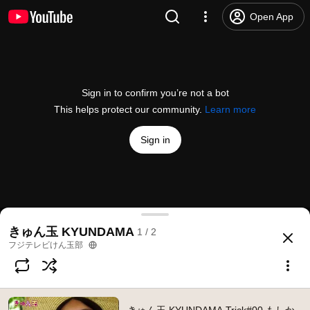
Open App
Sign in to confirm you’re not a bot
This helps protect our community.
Learn more
Sign in
きゅん玉 KYUNDAMA Trick#00 もしかめ【けん玉】
きゅん玉 KYUNDAMA
1 / 2
@
%E3%83%95%E3%82%B8%E3%83%86%E3%83%AC%E3%83%93%E3%
more
フジテレビけん玉部
Subscribe
Comments