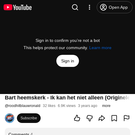
Open App
Sign in to confirm you’re not a bot
This helps protect our community.
Learn more
Sign in
Bart heemskerk - Ik kan het niet alleen (Originele 
@
roodhitblauwronald
32 likes
6.9K views
3 years ago
more
Subscribe
Comments
4