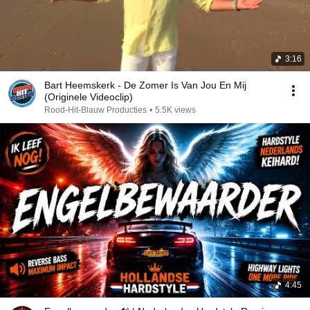
3:16
Bart Heemskerk - De Zomer Is Van Jou En Mij
(Originele Videoclip)
Rood-Hit-Blauw Producties
•
5.5K views
4:45