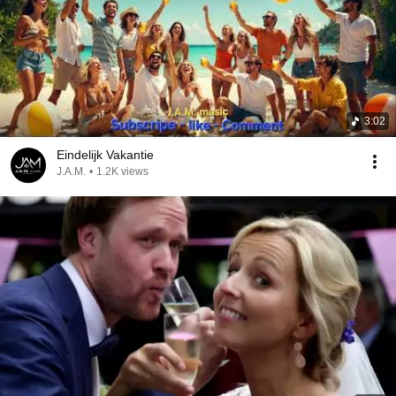
3:02
Eindelijk Vakantie
J.A.M.
•
1.2K views