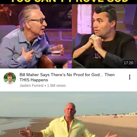
17:20
Bill Maher Says There’s No Proof for God... Then
THIS Happens
Jaiden Forrest
•
1.9M views