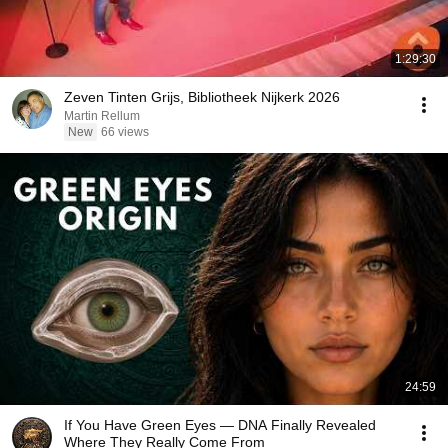
1:29:30
Zeven Tinten Grijs, Bibliotheek Nijkerk 2026
Martin Rellum
New
66 views
24:59
If You Have Green Eyes — DNA Finally Revealed
Where They Really Come From