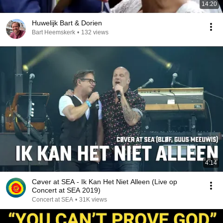
14:20
Huwelijk Bart & Dorien
Bart Heemskerk
•
132 views
4:14
Cøver at SEA - Ik Kan Het Niet Alleen (Live op
Concert at SEA 2019)
Concert at SEA
•
31K views