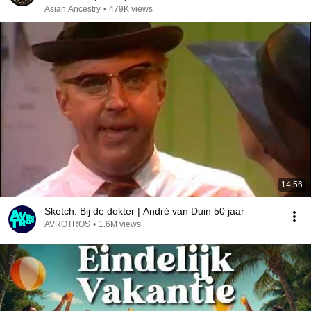
Asian Ancestry
•
479K views
14:56
Sketch: Bij de dokter | André van Duin 50 jaar
AVROTROS
•
1.6M views