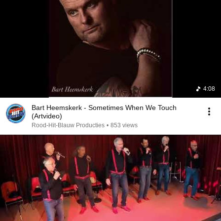
4:08
Bart Heemskerk - Sometimes When We Touch
(Artvideo)
Rood-Hit-Blauw Producties
•
853 views