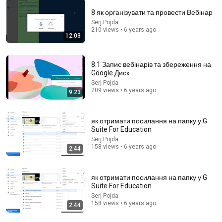
8 як організувати та провести Вебінар
Serj Pojda
210 views • 6 years ago
12:03
24:24
USA vs. Europe 🇺🇸🇪🇺 Why after 7 years in the US I
8.1 Запис вебінарів та збереження на
realized I couldn't live in Europe | Ukrainians...
Google Диск
УКРАЇНКА В США 🇺🇦
Serj Pojda
Auto-dubbed
111K views
209 views • 6 years ago
9:23
як отримати посилання на папку у G
Suite For Education
Serj Pojda
158 views • 6 years ago
2:44
як отримати посилання на папку у G
Suite For Education
Serj Pojda
158 views • 6 years ago
2:44
1:26:14