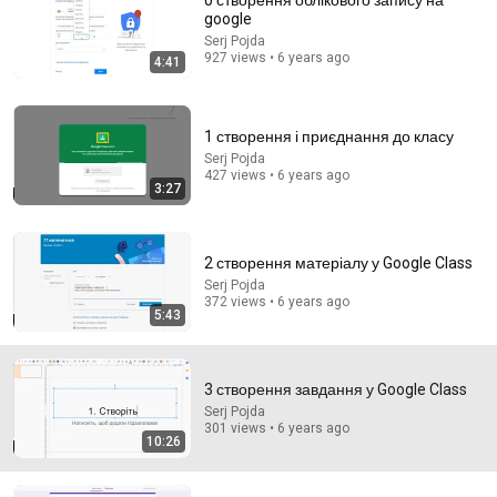
0 створення облікового запису на
google
Comment...
Serj Pojda
927 views • 6 years ago
4:41
1 створення і приєднання до класу
Serj Pojda
427 views • 6 years ago
3:27
2 створення матеріалу у Google Class
Serj Pojda
372 views • 6 years ago
5:43
14:13
Comedy Club: Голосовые от друга | Батрутдинов,
3 створення завдання у Google Class
Карибидис, Шкуро @ComedyClubRussia
Serj Pojda
Comedy Club
•
6.2M views
301 views • 6 years ago
10:26