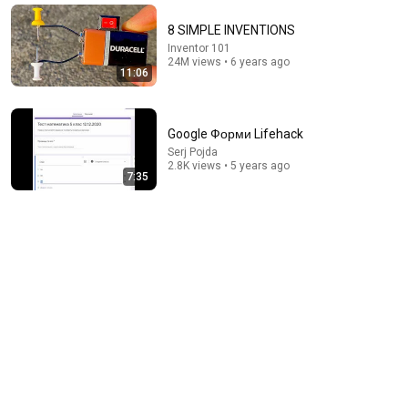
МУДРАЯ ЖЕНЩИНА ｜ Рассказ, который трогает до
8 SIMPLE INVENTIONS
глубины души. Очень сильная история ｜ Аудио
Inventor 101
рассказ.
Душевный Мир Историй
24M views • 6 years ago
New
106K views
11:06
Google Форми Lifehack
Serj Pojda
2.8K views • 5 years ago
7:35
19:21
ДИКАЯ РЖАКА - еврей еврею продаёт машину
Прикольчик
•
2.7M views