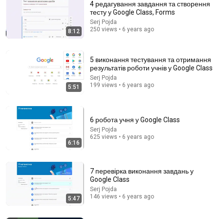
4 редагування завдання та створення
тесту у Google Class, Forms
Serj Pojda
250 views • 6 years ago
8:12
5 виконання тестування та отримання
результатів роботи учнів у Google Class
Serj Pojda
199 views • 6 years ago
5:51
3:09
Turn Off These 3 Hidden Sensors on Android Right
Now
6 робота учня у Google Class
КИТАЙ LIKE
Serj Pojda
Auto-dubbed
289K views
625 views • 6 years ago
6:16
7 перевірка виконання завдань у
Google Class
Serj Pojda
146 views • 6 years ago
5:47