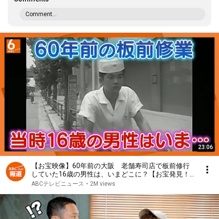
Comment...
23:06
【お宝映像】60年前の大阪 老舗寿司店で板前修行
していた16歳の男性は、いまどこに？【お宝発見！
関西いまむかし】
ABCテレビニュース
•
2M views