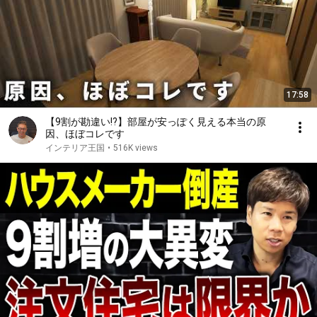
17:58
【9割が勘違い!?】部屋が安っぽく見える本当の原
因、ほぼコレです
インテリア王国
•
516K views