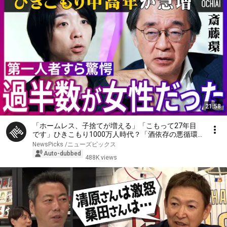
21:58
「ホームレス、子捨てが増える」「こもって27年目
です」ひきこもり1000万人時代？「酒依存の悪循環
と同じ」第一人者、斎藤環が明かす実態…子ども、家
NewsPicks /ニューズピックス
族への対応、不登校の３大原因、孤独死の懸念【落合
Auto-dubbed
488K views
陽一】