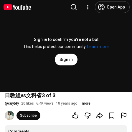
Open App
Sign in to confirm you’re not a bot
This helps protect our community.
Learn more
Sign in
日教組vs文科省3 of 3
@
cuytdy
20 likes
6.4K views
18 years ago
more
Subscribe
Comments