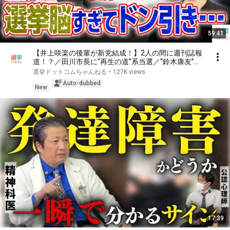
59:41
【井上咲楽の後輩が新党結成！】2人の間に週刊誌報
道！？／田川市長に“再生の道”系当選／“鈴木康友”氏
が事務所侵入で辞職願【井上咲楽×山本期日前】｜選
選挙ドットコムちゃんねる
•
127K views
挙ドットコムちゃんねる
Auto-dubbed
New
17:39