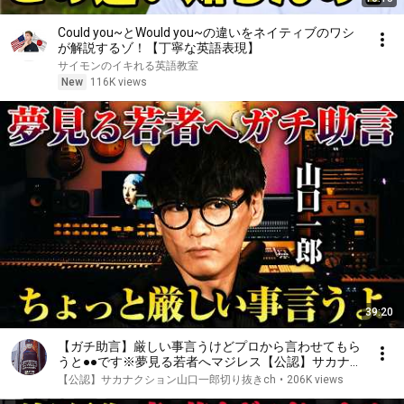
Could you~とWould you~の違いをネイティブのワシ
が解説するゾ！【丁寧な英語表現】
サイモンのイキれる英語教室
New
116K views
39:20
【ガチ助言】厳しい事言うけどプロから言わせてもら
うと●●です※夢見る若者へマジレス【公認】サカナク
ション山口一郎切り抜きチャンネル #サカナクション
【公認】サカナクション山口一郎切り抜きch
•
206K views
#山口一郎