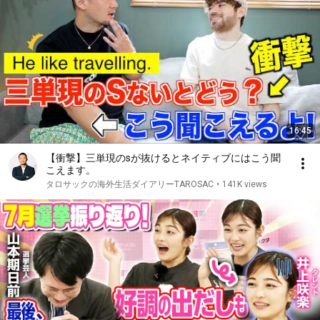
16:45
【衝撃】三単現のsが抜けるとネイティブにはこう聞
こえます。
タロサックの海外生活ダイアリーTAROSAC
•
141K views