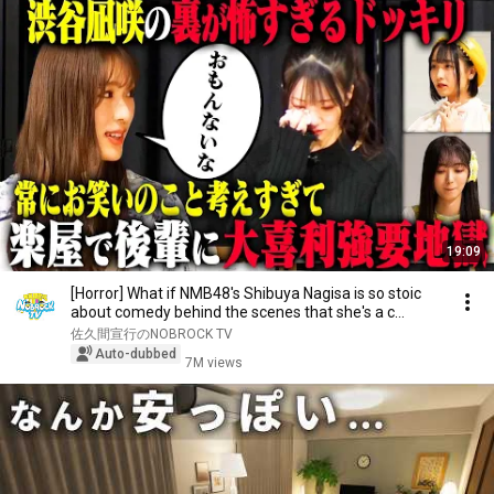
19:09
[Horror] What if NMB48's Shibuya Nagisa is so stoic
about comedy behind the scenes that she's a c...
佐久間宣行のNOBROCK TV
Auto-dubbed
7M views