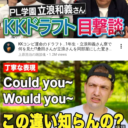
25:16
KKコンビ運命のドラフト…1年生・立浪和義さん寮で
何を見た!?桑田さんが立浪さんを同部屋にした驚きの
理由!?ライバル同級生の笑撃人生!?立浪さんもPL炒飯
上原浩治の雑談魂
•
1.2M views
作ってた!?PL学園寮生活【②/５】
16:13