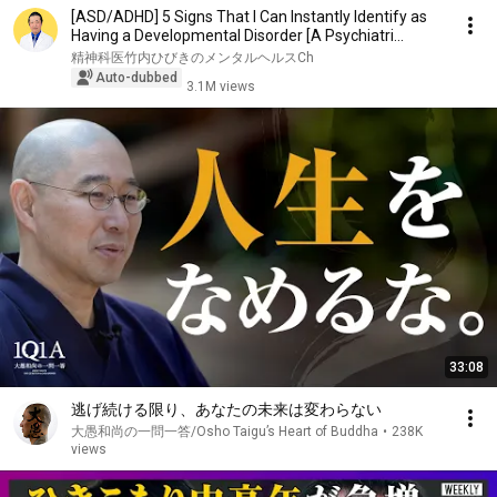
[ASD/ADHD] 5 Signs That I Can Instantly Identify as
Having a Developmental Disorder [A Psychiatri...
精神科医竹内ひびきのメンタルヘルスCh
Auto-dubbed
3.1M views
33:08
逃げ続ける限り、あなたの未来は変わらない
大愚和尚の一問一答/Osho Taigu’s Heart of Buddha
•
238K
views