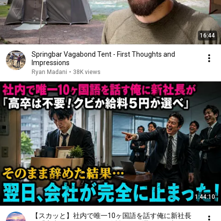
16:44
Springbar Vagabond Tent - First Thoughts and
Impressions
Ryan Madani
•
38K views
1:44:10
【スカッと】社内で唯一10ヶ国語を話す俺に新社長