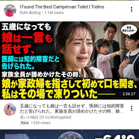
I Found The Best Campervan Toilet | Trelino
Ruth Aisling
•
1.1M views
2:06:27
五歳になっても娘は一言も話せず、医師には知的障害
だと告げられた。家族全員が諦めかけたその時、娘が
家政婦を指さして初めて口を開き、私はその場で凍り
老いの物語 (Oi no Monogatari)
ついた――
New
132K views