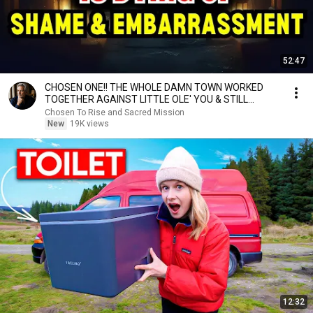
52:47
CHOSEN ONE!! THE WHOLE DAMN TOWN WORKED
TOGETHER AGAINST LITTLE OLE' YOU & STILL
FAILED MISERABLY
Chosen To Rise and Sacred Mission
New
19K views
12:32