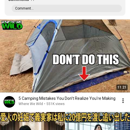
Comment...
11:21
5 Camping Mistakes You Don't Realize You're Making
Where We Wild
•
551K views