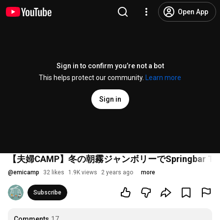
Open App
Sign in to confirm you’re not a bot
This helps protect our community.
Learn more
Sign in
【夫婦CAMP】冬の朝霧ジャンボリーでSpringbar
@
emicamp
32 likes
1.9K views
2 years ago
more
Subscribe
Comments
17