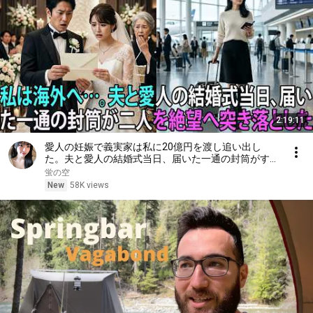
2:19:11
愛人の妊娠で義実家は私に20億円を渡し追い出し
た。夫と愛人の結婚式当日、届いた一通の封筒がすべ
てを終わらせた――| 感動する話 | スカッとする話
蛍の空
New
58K views