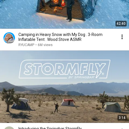
42:40
Camping in Heavy Snow with My Dog . 3-Room
Inflatable Tent . Wood Stove ASMR
RYUCAMP
•
6M views
3:14
Introducing the Springbar StormFly