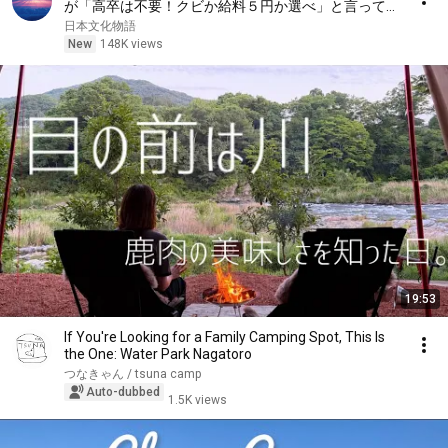
が「高卒は不要！クビか給料５円か選べ」と言ってき
た。そのまま辞めた結果
日本文化物語
New
148K views
19:53
If You're Looking for a Family Camping Spot, This Is
the One: Water Park Nagatoro
つなきゃん / tsuna camp
Auto-dubbed
1.5K views