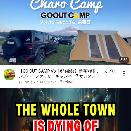
5:58
【GO OUT CAMP Vol.18前夜祭】新幕初張り！スプリ
ングバーファミリーキャンパー7 サンタン
おでかけチャロちゃん
•
1.7K views