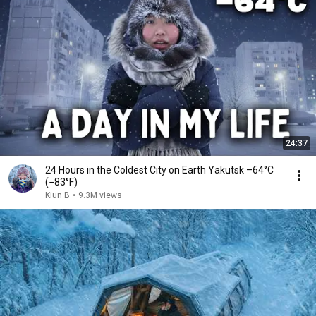
24:37
24 Hours in the Coldest City on Earth Yakutsk –64°C
(−83°F)
Kiun B
•
9.3M views