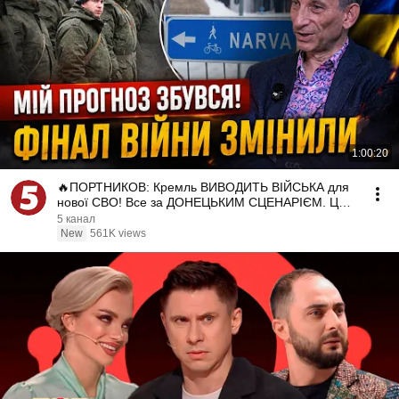
1:00:20
🔥ПОРТНИКОВ: Кремль ВИВОДИТЬ ВІЙСЬКА для
нової СВО! Все за ДОНЕЦЬКИМ СЦЕНАРІЄМ. Це
шанс для УКРАЇНИ
5 канал
New
561K views