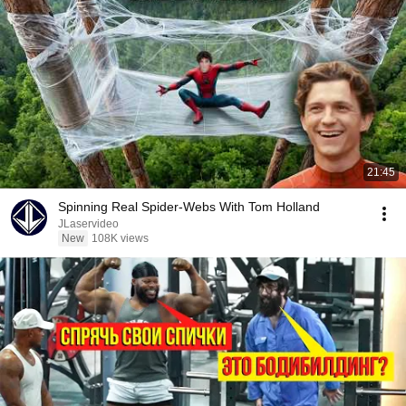
21:45
Spinning Real Spider-Webs With Tom Holland
JLaservideo
New
108K views