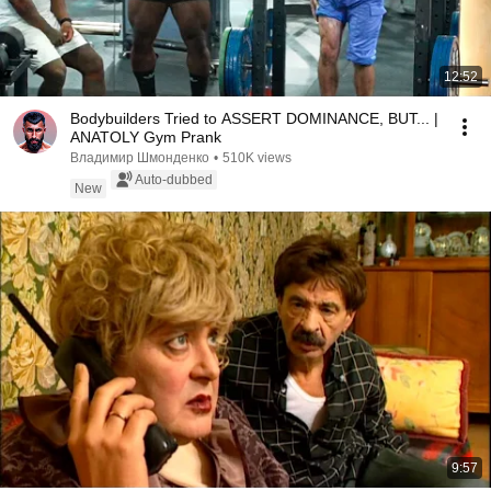
12:52
Bodybuilders Tried to ASSERT DOMINANCE, BUT... |
ANATOLY Gym Prank
Владимир Шмонденко
•
510K views
Auto-dubbed
New
9:57