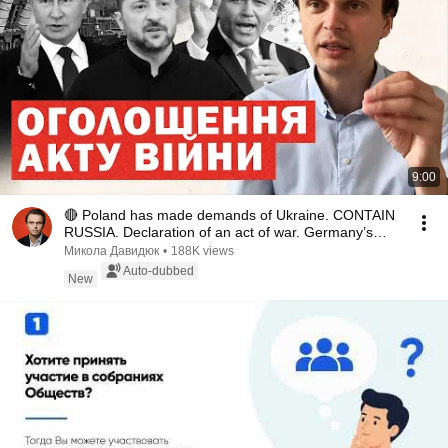
9:00
🔴 Poland has made demands of Ukraine. CONTAIN
RUSSIA. Declaration of an act of war. Germany’s
appeal
Микола Давидюк
•
188K views
Auto-dubbed
New