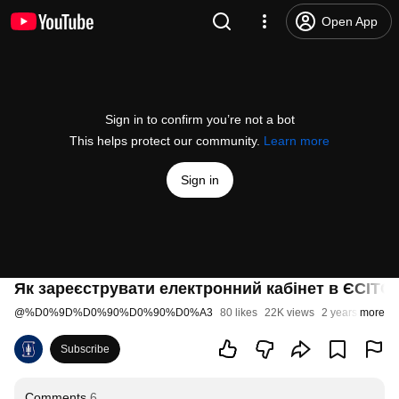
Open App
Sign in to confirm you’re not a bot
This helps protect our community.
Learn more
Sign in
Як зареєструвати електронний кабінет в ЄСІТС:
@
%D0%9D%D0%90%D0%90%D0%A3
80 likes
22K views
2 years ago
more
Subscribe
Comments
6