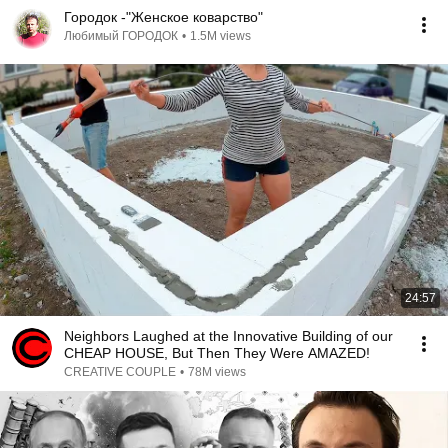
Городок -"Женское коварство"
Любимый ГОРОДОК
•
1.5M views
24:57
Neighbors Laughed at the Innovative Building of our
CHEAP HOUSE, But Then They Were AMAZED!
CREATIVE COUPLE
•
78M views