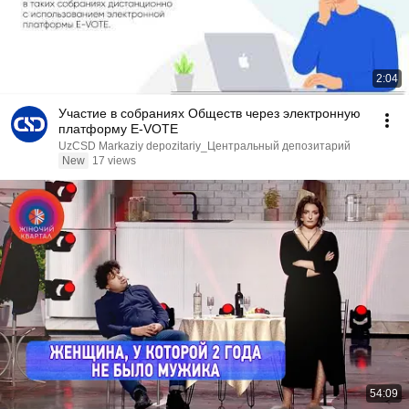
2:04
Участие в собраниях Обществ через электронную
платформу E-VOTE
UzCSD Markaziy depozitariy_Центральный депозитарий
New
17 views
54:09