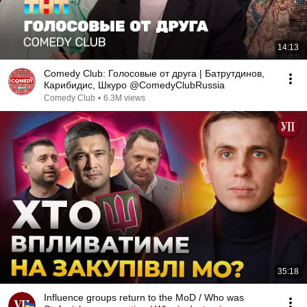
14:13
Comedy Club: Голосовые от друга | Батрутдинов,
Карибидис, Шкуро @ComedyClubRussia
Comedy Club
•
6.3M views
35:18
Influence groups return to the MoD / Who was