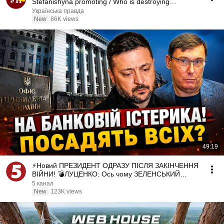
Stefanishyna promoting / Who is destroying
Zelenskyy...
Українська правда
New
86K views
49:19
⚡️Новий ПРЕЗИДЕНТ ОДРАЗУ ПІСЛЯ ЗАКІНЧЕННЯ
ВІЙНИ! 💣ЛУЦЕНКО: Ось чому ЗЕЛЕНСЬКИЙ
РОЗІГНАВ ВСІХ
5 канал
New
123K views