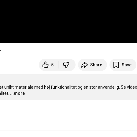
r
5
Share
Save
et unikt materiale med høj funktionalitet og en stor anvendelig. Se video
itet.
...more