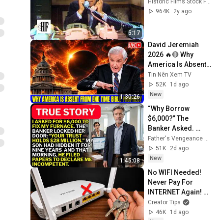
Historic Films Stock Footage Archive
964K
2y ago
5:17
David Jeremiah 
2026 🔥🔴 Why 
America Is Absent 
From End Time 
Tin Nên Xem TV
Bible Prophecy 💥🔴 
52K
1d ago
David Jeremiah 
New
1:30:26
Sermons
“Why Borrow 
$6,000?” The 
Banker Asked. 
“Your Son Has 
Father's Vengeance Chronicles
Controlled Your 
51K
2d ago
$28 Million for 9 
New
1:45:08
Years”
No WIFI Needed! 
Never Pay For 
INTERNET Again! 
Creator Tips
Creator Tips
46K
1d ago