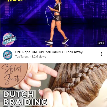
5:16
ONE Rope. ONE Girl. You CANNOT Look Away!
Top Talent
•
3.2M views