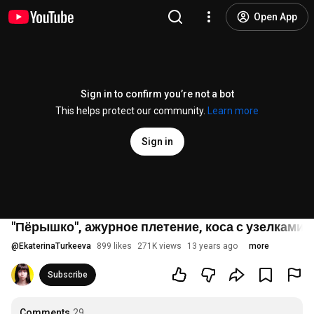
Open App
Sign in to confirm you’re not a bot
This helps protect our community.
Learn more
Sign in
"Пёрышко", ажурное плетение, коса с узелками.
@
EkaterinaTurkeeva
899 likes
271K views
13 years ago
more
Subscribe
Comments
29