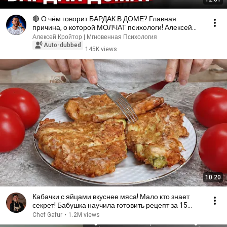
🔴 О чём говорит БАРДАК В ДОМЕ? Главная
причина, о которой МОЛЧАТ психологи! Алексей
Кройтор
Алексей Кройтор | Мгновенная Психология
Auto-dubbed
145K views
10:20
Кабачки с яйцами вкуснее мяса! Мало кто знает
секрет! Бабушка научила готовить рецепт за 15
минут
Chef Gafur
•
1.2M views