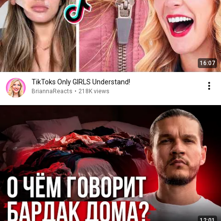
16:07
TikToks Only GIRLS Understand!
BriannaReacts
•
218K views
12:01