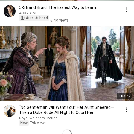
5-Strand Braid. The Easiest Way to Learn.
4OXYGENE
Auto-dubbed
6.7M views
1:03:22
“No Gentleman Will Want You,” Her Aunt Sneered—
Then a Duke Rode All Night to Court Her
Royal Whispers Stories
New
79K views