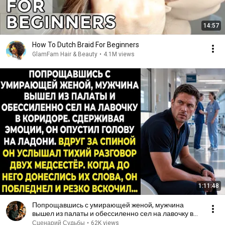
14:57
How To Dutch Braid For Beginners
GlamFam Hair & Beauty
•
4.1M views
1:11:48
Попрощавшись с умирающей женой, мужчина
вышел из палаты и обессиленно сел на лавочку в
коридоре...
Сценарий Судьбы
•
62K views