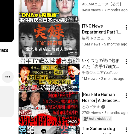
ら作る似顔絵」日本
ABEMAニュース【公式】
での導入訴えも…
345K views
•
7 months ago
「加害者の人権が」
24:14
【世田谷一家殺人】
[TNC News 
｜ABEMA的ニュース
Department] Part 1: 
ショー
Kitakyushu serial 
福岡TNC ニュース
confinement and 
1.6M views
•
5 months ago
mes
murder case (Part 
42:12
1) "My father w...
いくつもの謎に包ま
れた「岩手17歳女性
◯害事件」…新証言
千原ジュニアYouTube
で“全てが覆る” 事実
1M views
•
2 months ago
が判明！？【未解決
57:09
事件】
[Real-life Human 
Horror] A detective 
from the Tokyo 
とみビデオ
Metropolitan Police 
270K views
•
3 months ago
Department's First 
Auto-dubbed
56:55
Invest...
The Saitama dog 