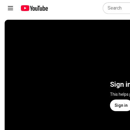
Sign i
This helps
Sign in