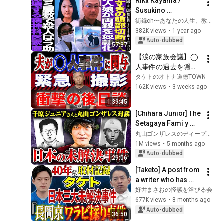
Rika Kayama / 
Susukino 
decapitation: The 
街録ch〜あなたの人生、教えて下さい〜
daughter of the 
382K views
•
1 year ago
perpetrator 
Auto-dubbed
57:37
enslaves her 
【涙の家族会議】◯
parents / Aidin...
人事件の過去を隠し
ていた夫。妻が下し
タケトのオトナ道徳TOWN
た究極の決断と、直
162K views
•
3 weeks ago
後に発覚した新事実
1:39:45
[Chihara Junior] The 
Setagaya Family 
Murder, the Glico 
丸山ゴンザレスのディープな世界
Morinaga Murder, 
1M views
•
5 months ago
the 300 Million Yen 
Auto-dubbed
29:06
Murde...
[Taketo] A post from 
a writer who has 
been covering 
好井まさおの怪談を浴びる会
unsolved cases for 
677K views
•
8 months ago
40 years. Another 
Auto-dubbed
36:50
related ...