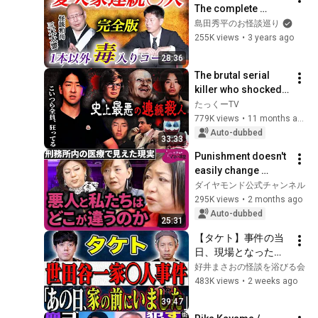
The complete 
version of that 
島田秀平のお怪談巡り
incident by Miki 
255K views
•
3 years ago
Daiun "This is a 
28:36
classic ghost...
The brutal serial 
killer who shocked 
Japan and the world
たっくーTV
779K views
•
11 months ago
Auto-dubbed
33:33
Punishment doesn't 
easily change 
people. The reality 
ダイヤモンド公式チャンネル
of "people who can't 
295K views
•
2 months ago
return to society" as 
Auto-dubbed
25:31
s...
【タケト】事件の当
日、現場となった家
の前にいました。警
好井まさおの怪談を浴びる会
察から取り調べを受
483K views
•
2 weeks ago
けた投稿者の生々し
39:47
い体験談。