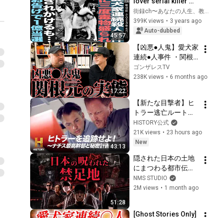
lover serial killer 
poisoned me three 
街録ch〜あなたの人生、教えて下さい〜
times... / The plague 
399K views
•
3 years ago
that shocked the 
Auto-dubbed
45:57
worl...
【凶悪●人鬼】愛犬家
連続●人事件 ・関根
元の素顔を丸山ゴン
ゴンザレスTV
ザレスと草下シンヤ
238K views
•
6 months ago
で話しました
17:22
【新たな目撃者】ヒ
トラー逃亡ルートを
示す機密文書の真相
HISTORY公式
｜ヒトラーを追跡せ
21K views
•
23 hours ago
よ！ ～ナチス最高幹
New
43:13
部と秘密計画～ #3
隠された日本の土地
にまつわる都市伝説
スペシャル！『ナオ
NMS STUDIO
キマンの知らない世
2M views
•
1 month ago
界』
51:28
[Ghost Stories Only] 