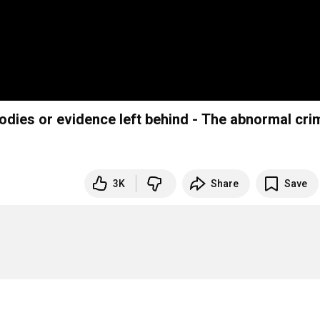
odies or evidence left behind - The abnormal cri
3K
Share
Save