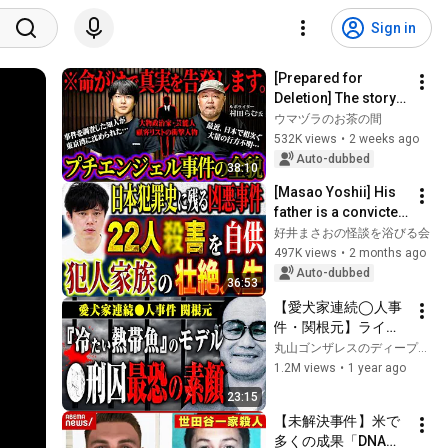
Sign in
[Prepared for 
Deletion] The story 
of how a journalist 
ウマヅラのお茶の間
acquaintance who 
532K views
•
2 weeks ago
was investigating 
Auto-dubbed
38:10
the Peti...
[Masao Yoshii] His 
father is a convicted 
criminal. He faces 
好井まさおの怪談を浴びる会
daily media 
497K views
•
2 months ago
coverage and is 
Auto-dubbed
36:53
ostracize...
【愛犬家連続◯人事
件・関根元】ライオ
ンの刺青、不気味な
丸山ゴンザレスのディープな世界
目つき、罵声…東京
1.2M views
•
1 year ago
拘置所の◯刑囚の中
23:15
でも最も凶悪と言わ
【未解決事件】米で
れた関根元の素顔と
多くの成果「DNAか
驚きの行動