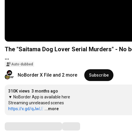
The "Saitama Dog Lover Serial Murders" - No b
...
Auto-dubbed
NoBorder X File and 2 more
Subscribe
310K views
3 months ago
▼ NoBorder App is available here

https://x.gd/qJwLE
…
...more
Comments