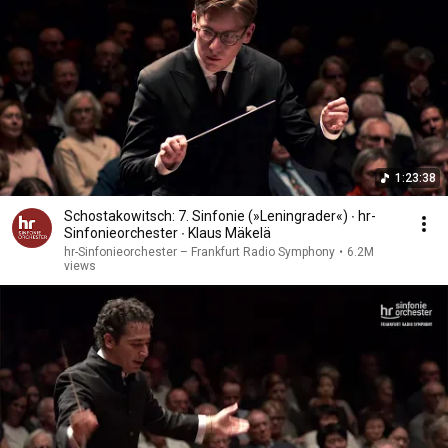
1:23:38
Schostakowitsch: 7. Sinfonie (»Leningrader«) ∙ hr-
Sinfonieorchester ∙ Klaus Mäkelä
hr-Sinfonieorchester – Frankfurt Radio Symphony
•
6.2M
views