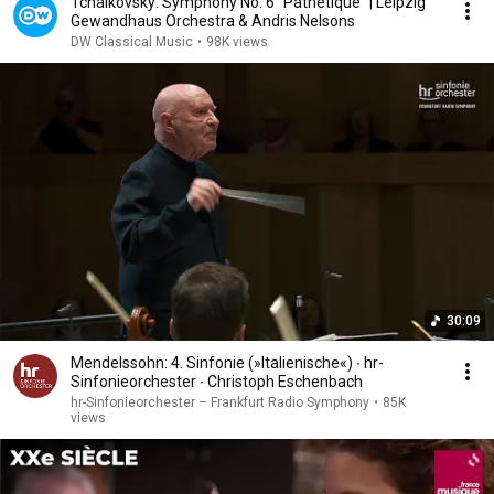
Tchaikovsky: Symphony No. 6 "Pathétique" | Leipzig
Gewandhaus Orchestra & Andris Nelsons
DW Classical Music
•
98K views
30:09
Mendelssohn: 4. Sinfonie (»Italienische«) ∙ hr-
Sinfonieorchester ∙ Christoph Eschenbach
hr-Sinfonieorchester – Frankfurt Radio Symphony
•
85K
views