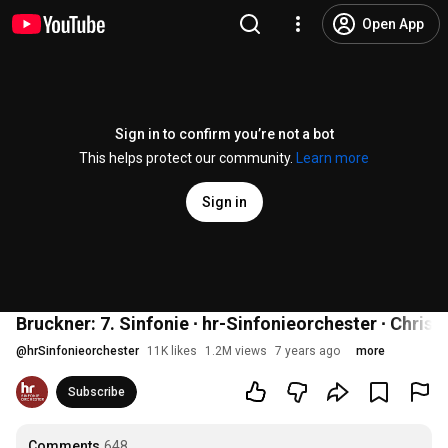
Open App
Sign in to confirm you’re not a bot
This helps protect our community.
Learn more
Sign in
Bruckner: 7. Sinfonie ∙ hr-Sinfonieorchester ∙ Chri
@
hrSinfonieorchester
11K likes
1.2M views
7 years ago
more
Subscribe
Comments
648