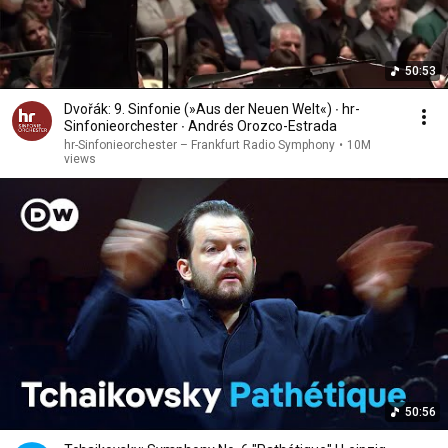
50:53
Dvořák: 9. Sinfonie (»Aus der Neuen Welt«) ∙ hr-
Sinfonieorchester ∙ Andrés Orozco-Estrada
hr-Sinfonieorchester – Frankfurt Radio Symphony
•
10M
views
50:56