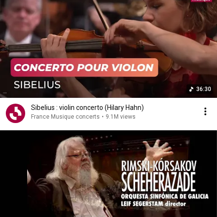
36:30
Sibelius : violin concerto (Hilary Hahn)
France Musique concerts
•
9.1M views