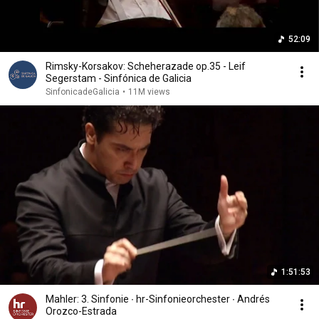
52:09
Rimsky-Korsakov: Scheherazade op.35 - Leif
Segerstam - Sinfónica de Galicia
SinfonicadeGalicia
•
11M views
1:51:53
Mahler: 3. Sinfonie ∙ hr-Sinfonieorchester ∙ Andrés
Orozco-Estrada