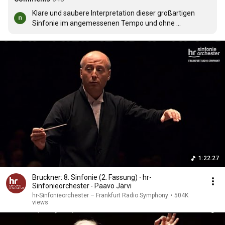
Klare und saubere Interpretation dieser großartigen 
Sinfonie im angemessenen Tempo und ohne 
Verunreinigung der Töne. Echt lobenswert!
1:22:27
Bruckner: 8. Sinfonie (2. Fassung) ∙ hr-
Sinfonieorchester ∙ Paavo Järvi
hr-Sinfonieorchester – Frankfurt Radio Symphony
•
504K
views