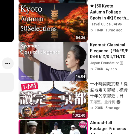
🍁 [50 Kyoto 
Autumn Foliage 
Spots in 4K] See the 
Best Time to View at 
Travel Guide JAPAN
a Glance! 
104K
10mo ago
Spectacular Views
54:36
Kyomai: Classical 
Elegance【EN/ES/F
R/HU/ID/RU/TH/TR/
VN/簡中/繁中/JP】
Japan Foundation国際交流基金
706K
4y ago
16:04
一小時認識京都！從
盆地走向都城，橫跨
千年的京都史，日本
文化的原點｜日本旅
工頭堅。旅行長
遊
230K
5mo ago
1:02:40
Almost-full 
Footage: Princess 