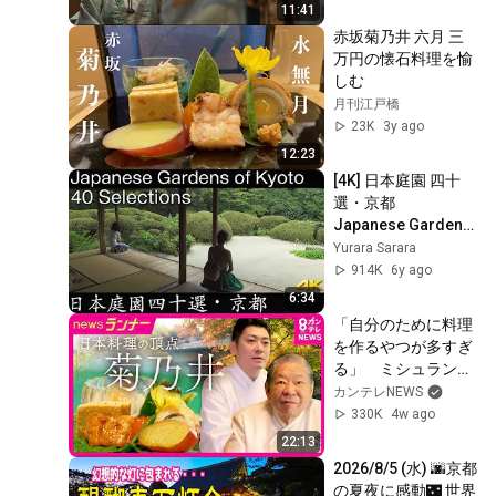
11:41
赤坂菊乃井 六月 三
万円の懐石料理を愉
しむ
月刊江戸橋
23K
3y ago
12:23
[4K] 日本庭園 四十
選・京都　
Japanese Gardens 
of Kyoto 40 
Yurara Sarara
Selections [4K]
914K
6y ago
6:34
「自分のために料理
を作るやつが多すぎ
る」　ミシュラン三
つ星を守り続ける
カンテレNEWS
「菊乃井」村田吉弘
330K
4w ago
の信念　跡を継ぐの
22:13
は義理の息子　“4代
2026/8/5 (水) 🌆京都
目”に託すバトン｜
の夏夜に感動🌃 世界