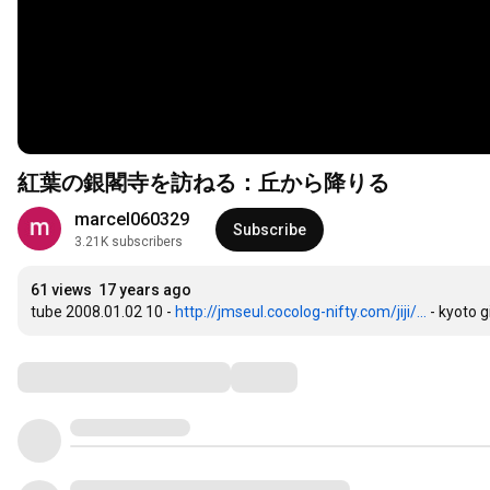
紅葉の銀閣寺を訪ねる：丘から降りる
marcel060329
Subscribe
3.21K subscribers
61 views
17 years ago
tube 2008.01.02 10 - 
http://jmseul.cocolog-nifty.com/jiji/...
 - kyoto 
Comments