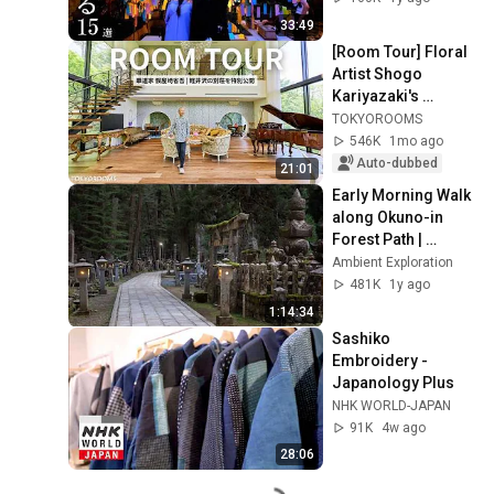
33:49
[Room Tour] Floral 
Artist Shogo 
Kariyazaki's 
Karuizawa Villa: A 
TOKYOROOMS
One-of-a-Kind 
546K
1mo ago
Space in Harmony 
Auto-dubbed
21:01
wi...
Early Morning Walk 
along Okuno-in 
Forest Path | 
Koyasan, Japan 4K
Ambient Exploration
481K
1y ago
1:14:34
Sashiko 
Embroidery - 
Japanology Plus
NHK WORLD-JAPAN
91K
4w ago
28:06