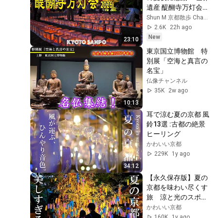
newsランナー〈カ
遺産 醍醐寺万灯会
ンテレNEWS〉
2026 幻想的な灯に
Shun M 京都散歩 Channel
包まれる祈りの夜 心
2.6K
22h ago
癒される夏の京都 /
New
23:10
京都Vlog/夏の京
東京国立博物館　特
都/Kyoto walk [京都
別展「空海と真言の
4K]
名宝」
仏像チャンネル
35K
2w ago
10:13
耳で涼む夏の京都 風
鈴13選 :古都の絶景
ヒーリング
かわいい京都
229K
1y ago
34:12
【永久保存版】夏の
京都を味わい尽くす
旅　涼と光のスポッ
ト15選
かわいい京都
160K
1y ago