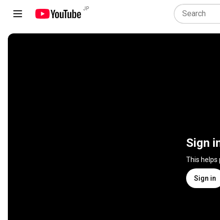
JP
Sign i
This helps
Sign in