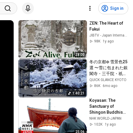
Sign in
ZEN: The Heart of 
Fukui
JIBTV - Japan International Broadcasting
98K
1y ago
28:00
冬の京都❄️ 雪景色25
選 〜雪に包まれた銀
閣寺・三千院・祇
園・天龍寺・祇王
QUICK GLANCE KYOTO
寺・京都御苑・嵐山
86K
6mo ago
渡月橋・知恩院・八
1:40:21
坂神社ほか25の社寺
Koyasan: The 
等を巡ります。100
Sanctuary of 
分の冬の旅をご覧く
Shingon Buddhism 
ださい。
- Spiritual 
NHK WORLD-JAPAN
Explorers
102K
1y ago
25:06