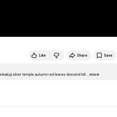
Like
Share
Save
ginkakuji silver temple autumn red leaves descend hill
...more