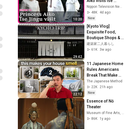
Aiko visits Ise 
Jingu in white 
Nippon Television News Japan
dress
48K
4d ago
New
10:20
[Kyoto Vlog] 
Exquisite Food, 
Boutique Shops & 
Iconic Architecture 
建築家二人暮らし
— Solo Trip, 2N3D
61K
3w ago
29:42
11 Japanese Home 
Rules Americans 
Break That Make 
Your House Smell 
The Japanese Method
Bad
22K
21h ago
New
22:12
Essence of Nō 
Theater
Museum of Fine Arts, Boston
86K
1y ago