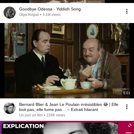
Goodbye Odessa - Yiddish Song
Olga Avigail
•
3.1M views
5:01
Bernard Blier & Jean Le Poulain irrésistibles 😂 | Elle
boit pas, elle fume pas… – Extrait hilarant
Un jour un film
•
228K views