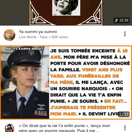
10:36
Ya oummi ya oummi
Line Monty - Topic
•
58K views
51:23
« On dirait que la vie t'a enfin punie », lança mon
père avec un sourire narquois. Puis il me ...