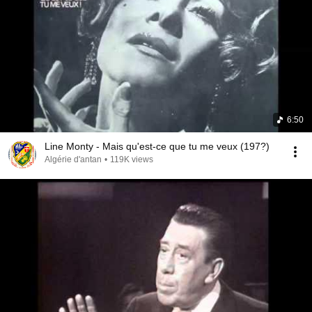
6:50
Line Monty - Mais qu'est-ce que tu me veux (197?)
Algérie d'antan
•
119K views