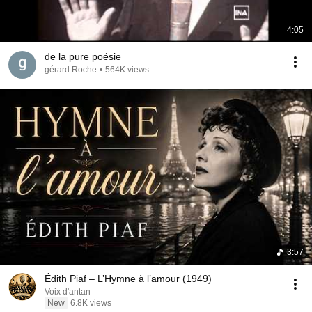
4:05
de la pure poésie
gérard Roche
•
564K views
3:57
Édith Piaf – L’Hymne à l’amour (1949)
Voix d'antan
New
6.8K views