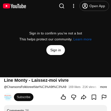
Open App
Sign in to confirm you’re not a bot
This helps protect our community.
Learn more
Sign in
Line Monty - Laissez-moi vivre
@
ChansonsFolkloreetVari%C3%A9t%C3%A9
169 likes
21K views
7 years 
more
Subscribe
Comments
26