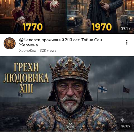
39:17
😱Человек, проживший 200 лет: Тайна Сен-
Жермена
ХроноКод
•
32K views
36:09