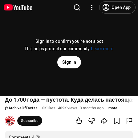
Open App
Sign in to confirm you’re not a bot
This helps protect our community.
Learn more
Sign in
До 1700 года — пустота. Куда делась настоящая
@
ArchiveOfFactss
10K likes
409K views
3 months ago
more
Subscribe
Comments
4.7K