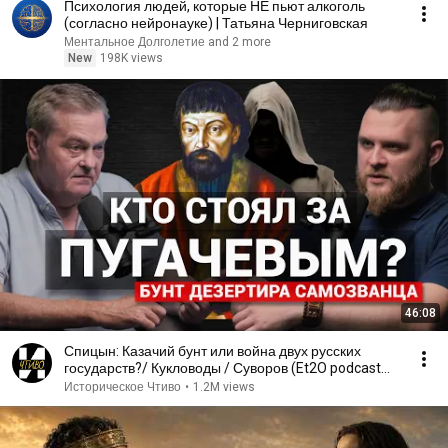
Психология людей, которые НЕ пьют алкоголь
(согласно нейронауке) | Татьяна Черниговская
Ментальное Долголетие and 2 more
New
198K views
46:08
Спицын: Казачий бунт или война двух русских
государств?/ Кукловоды / Суворов (Et2O podcast
13)
Историческое Чтиво
•
1.2M views