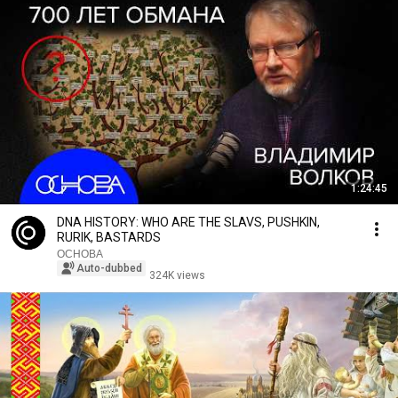
1:24:45
DNA HISTORY: WHO ARE THE SLAVS, PUSHKIN,
RURIK, BASTARDS
ОСНОВА
Auto-dubbed
324K views