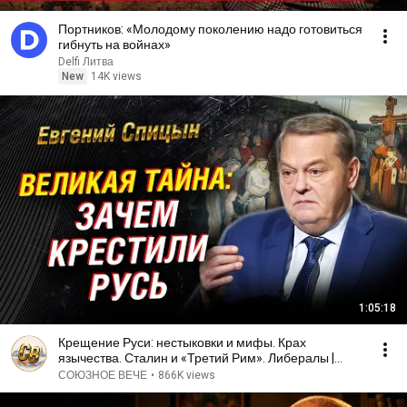
Портников: «Молодому поколению надо готовиться
гибнуть на войнах»
Delfi Литва
New
14K views
1:05:18
Крещение Руси: нестыковки и мифы. Крах
язычества. Сталин и «Третий Рим». Либералы |
Евгений Спицын
СОЮЗНОЕ ВЕЧЕ
•
866K views