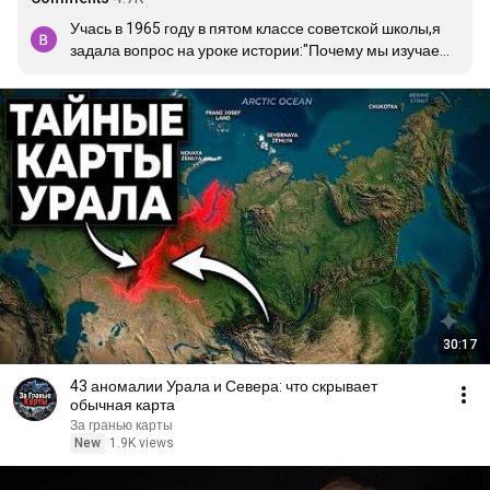
Учась в 1965 году в пятом классе советской школы,я 
задала вопрос на уроке истории:"Почему мы изучаем 
историю Египта,про фараонов и пирамиды,а мне 
интересно,как жили в эти века  здесь мои 
предки?"Увлекалась тогда русскими сказками, читала   
про красных девиц в теремах,фараоны меня как - то 
не впечатляли😂 Мне было сказано на это,чтоб не 
мешала вести урок,иначе поведение  двойка 
...Естественно, больше вопросов задавать желание 
пропало,у одноклассников тоже...Вот так с детства 
направляют в ту историю,что удобна власти.
30:17
43 аномалии Урала и Севера: что скрывает
обычная карта
За гранью карты
New
1.9K views