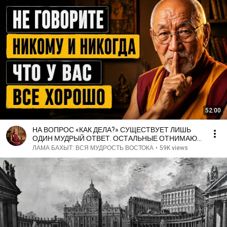
52:00
НА ВОПРОС «КАК ДЕЛА?» СУЩЕСТВУЕТ ЛИШЬ
ОДИН МУДРЫЙ ОТВЕТ. ОСТАЛЬНЫЕ ОТНИМАЮТ
У ВАС ЖИЗНЕННЫЕ СИЛЫ.
ЛАМА БАХЫТ: ВСЯ МУДРОСТЬ ВОСТОКА
•
59K views