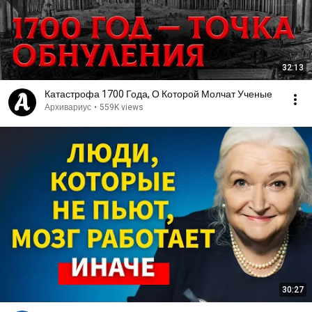
32:13
Катастрофа 1700 Года, О Которой Молчат Ученые
Архивариус
•
559K views
30:27